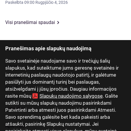
Paskelbta
09:00 Rugpjūčio 4, 2026
Visi pranešimai spaudai
Pranešimas apie slapukų naudojimą
Savo svetainėje naudojame savo ir trečiųjų šalių
Latviski
slapukus, kad suteiktume jums geresnę svetainės ir
internetinių paslaugų naudotojo patirtį, ir galėtume
Русский
pasiūlyti jus dominantį turinį bei paslaugas,
English
atsižvelgdami į jūsų įpročius. Daugiau informacijos
rasite mūsų
Slapukų naudojimo sąlygose
. Galite
Eesti
sutikti su mūsų slapukų naudojimu pasirinkdami
Lietuviškai
Patvirtinti arba atmesti juos pasirinkdami Atmesti.
Savo sprendimą galėsite bet kada pakeisti arba
atšaukti, pasirinkę Slapukų nustatymai. Jei
Apie mus