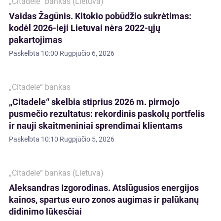
„Citadele“ bankas (Lietuva)
Vaidas Žagūnis. Kitokio pobūdžio sukrėtimas:
kodėl 2026-ieji Lietuvai nėra 2022-ųjų
pakartojimas
Paskelbta
10:00 Rugpjūčio 6, 2026
„Citadele“ bankas
„Citadele“ skelbia stiprius 2026 m. pirmojo
pusmečio rezultatus: rekordinis paskolų portfelis
ir nauji skaitmeniniai sprendimai klientams
Paskelbta
10:10 Rugpjūčio 5, 2026
„Citadele“ bankas (Lietuva)
Aleksandras Izgorodinas. Atslūgusios energijos
kainos, spartus euro zonos augimas ir palūkanų
didinimo lūkesčiai