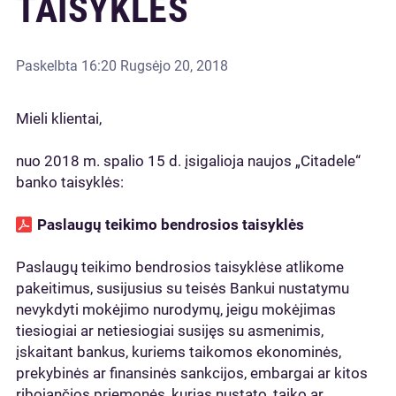
TAISYKLĖS
Paskelbta
16:20 Rugsėjo 20, 2018
Mieli klientai,
nuo 2018 m. spalio 15 d. įsigalioja naujos „Citadele“
banko taisyklės:
Paslaugų teikimo bendrosios taisyklės
Paslaugų teikimo bendrosios taisyklėse atlikome
pakeitimus, susijusius su teisės Bankui nustatymu
nevykdyti mokėjimo nurodymų, jeigu mokėjimas
tiesiogiai ar netiesiogiai susijęs su asmenimis,
įskaitant bankus, kuriems taikomos ekonominės,
prekybinės ar finansinės sankcijos, embargai ar kitos
ribojančios priemonės, kurias nustato, taiko ar