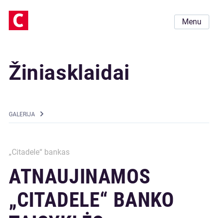
Menu
Žiniasklaidai
GALERIJA
„Citadele“ bankas
ATNAUJINAMOS
„CITADELE“ BANKO