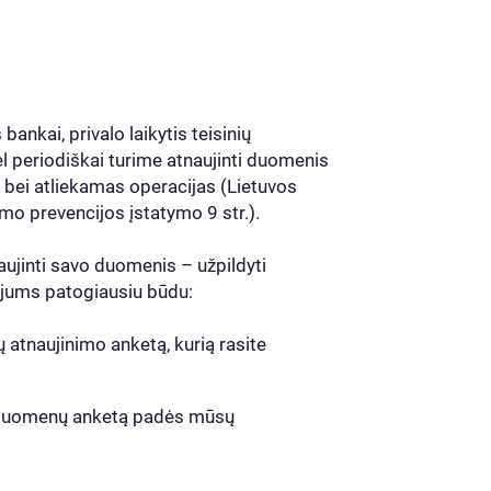
 bankai, privalo laikytis teisinių
dėl periodiškai turime atnaujinti duomenis
s bei atliekamas operacijas (Lietuvos
mo prevencijos įstatymo 9 str.).
aujinti savo duomenis – užpildyti
 jums patogiausiu būdu:
ų atnaujinimo anketą, kurią rasite
i duomenų anketą padės mūsų