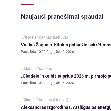
Naujausi pranešimai spaudai
„Citadele“ bankas (Lietuva)
Vaidas Žagūnis. Kitokio pobūdžio sukrėtimas:
Paskelbta
10:00 Rugpjūčio 6, 2026
„Citadele“ bankas
„Citadele“ skelbia stiprius 2026 m. pirmojo p
Paskelbta
10:10 Rugpjūčio 5, 2026
„Citadele“ bankas (Lietuva)
Aleksandras Izgorodinas. Atslūgusios energij