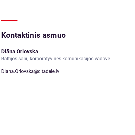
Kontaktinis asmuo
Diāna Orlovska
Baltijos šalių korporatyvinės komunikacijos vadovė
Diana.Orlovska@citadele.lv