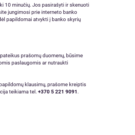
i 10 minučių. Jos pasirašyti ir skenuoti
ite jungimosi prie interneto banko
l papildomai atvykti į banko skyrių
Nepateikus prašomų duomenų, būsime
momis paslaugomis ar nutraukti
te papildomų klausimų, prašome kreiptis
ija teikiama tel.
+370 5 221 9091
.