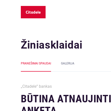
Žiniasklaidai
PRANEŠIMAI SPAUDAI
GALERIJA
„Citadele“ bankas
BŪTINA ATNAUJINT
ANKETĄ