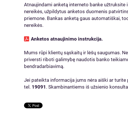
Atnaujindami anketą interneto banke užtruksite ik
nereikės, užpildytus anketos duomenis patvirtins
priemone. Bankas anketą gaus automatiškai, todė
nereikės.
Anketos atnaujinimo instrukcija.
Mums rūpi klientų sąskaitų ir lėšų saugumas. 
priversti riboti galimybę naudotis banko teikia
bendradarbiavimą.
Jei pateikta informacija jums nėra aiški ar turi
tel.
19091
. Skambinantiems iš užsienio konsultac