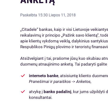
Paskelbta
15:30 Liepos 11, 2018
„Citadele“ bankas, kaip ir visi Lietuvoje veikiantys
reikalavimų ir principo „Pažink savo klientą“, to
apie klientų vykdomą veiklą, dalykinius santykiu
Respublikos Pinigų plovimo ir teroristų finansavi
Atsižvelgiant į tai, prašome jūsų kuo skubiau atn
duomenų atnaujinimo anketą. Tai padaryti galite
interneto banke
, atsisiuntę kliento duomen
Pranešimai ir paraiškos -> Anketos,
atvykę į
banko padalinį
, kur jums užpildyt
konsultantai.