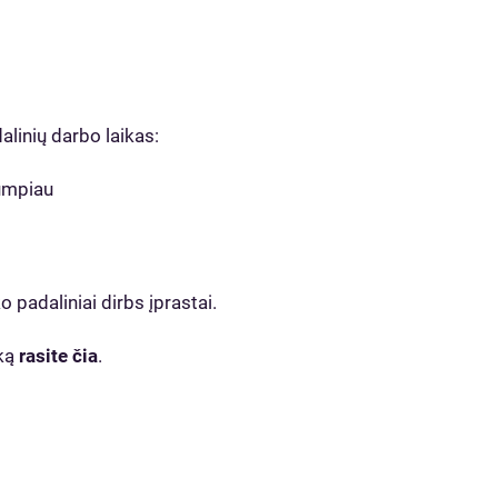
alinių darbo laikas:
rumpiau
 padaliniai dirbs įprastai.
iką
rasite čia
.