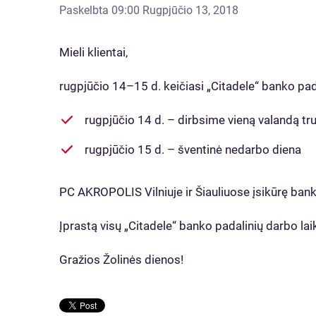
Paskelbta
09:00 Rugpjūčio 13, 2018
Mieli klientai,
rugpjūčio 14–15 d. keičiasi „Citadele“ banko pad
rugpjūčio 14 d. – dirbsime vieną valandą t
rugpjūčio 15 d. – šventinė nedarbo diena
PC AKROPOLIS Vilniuje ir Šiauliuose įsikūrę banko
Įprastą visų „Citadele“ banko padalinių darbo la
Gražios Žolinės dienos!