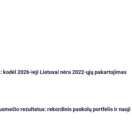
 kodėl 2026-ieji Lietuvai nėra 2022-ųjų pakartojimas
usmečio rezultatus: rekordinis paskolų portfelis ir nau