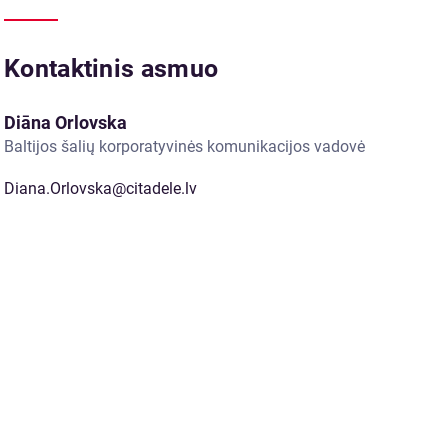
Kontaktinis asmuo
Diāna Orlovska
Baltijos šalių korporatyvinės komunikacijos vadovė
Diana.Orlovska@citadele.lv