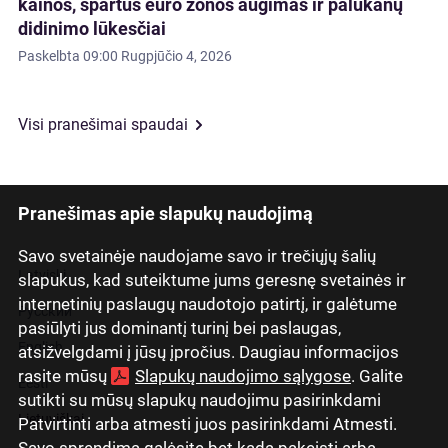
kainos, spartus euro zonos augimas ir palūkanų
didinimo lūkesčiai
Paskelbta
09:00 Rugpjūčio 4, 2026
Visi pranešimai spaudai
Pranešimas apie slapukų naudojimą
Savo svetainėje naudojame savo ir trečiųjų šalių
Latviski
slapukus, kad suteiktume jums geresnę svetainės ir
internetinių paslaugų naudotojo patirtį, ir galėtume
Русский
pasiūlyti jus dominantį turinį bei paslaugas,
English
atsižvelgdami į jūsų įpročius. Daugiau informacijos
rasite mūsų
Slapukų naudojimo sąlygose
. Galite
Eesti
sutikti su mūsų slapukų naudojimu pasirinkdami
Lietuviškai
Patvirtinti arba atmesti juos pasirinkdami Atmesti.