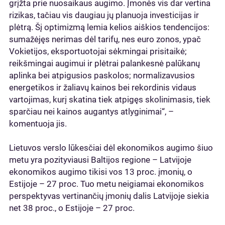
grįžta prie nuosaikaus augimo. Įmonės vis dar vertina
rizikas, tačiau vis daugiau jų planuoja investicijas ir
plėtrą. Šį optimizmą lemia kelios aiškios tendencijos:
sumažėjęs nerimas dėl tarifų, nes euro zonos, ypač
Vokietijos, eksportuotojai sėkmingai prisitaikė;
reikšmingai augimui ir plėtrai palankesnė palūkanų
aplinka bei atpigusios paskolos; normalizavusios
energetikos ir žaliavų kainos bei rekordinis vidaus
vartojimas, kurį skatina tiek atpigęs skolinimasis, tiek
sparčiau nei kainos augantys atlyginimai“, –
komentuoja jis.
Lietuvos verslo lūkesčiai dėl ekonomikos augimo šiuo
metu yra pozityviausi Baltijos regione – Latvijoje
ekonomikos augimo tikisi vos 13 proc. įmonių, o
Estijoje – 27 proc. Tuo metu neigiamai ekonomikos
perspektyvas vertinančių įmonių dalis Latvijoje siekia
net 38 proc., o Estijoje – 27 proc.