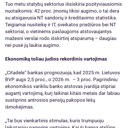
Tuo metu statybų sektorius išsiskiria pozityviausiomis
nuotaikomis: 42 proc. įmonių tikisi augimo, o tai dera
su atsigavusia NT sandorių ir kreditavimo statistika.
Teigiamai nusiteikę ir IT, sveikatos priežiūros bei NT
sektoriai, o vietinėms paslaugoms atstovaujantys
mažesni verslai rodo išskirtinį atsparumą – daugiau
nei pusė jų laukia augimo.
Ekonomiką toliau judins rekordinis vartojimas
„Citadele“ bankas prognozuoja, kad 2025 m. Lietuvos
BVP augs 2,5 proc., o 2026 m. – 3 proc. Pagrindiniu
ekonomikos varikliu banko atstovas įvardija stipriai
augantį vartojimą, kurį laikinai kitais metais dar labiau
sustiprins antrosios pensijų pakopos lėšų
išmokėjimas.
„Tai bus vienkartinis stimulas, kuris trumpuoju
laikotarpiu pagyvins vartojimą. Kai ši banga atslūgs,