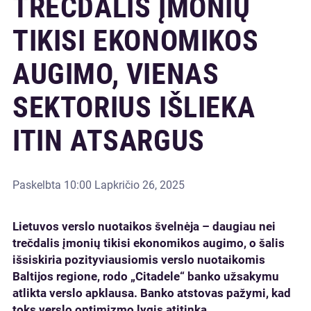
TREČDALIS ĮMONIŲ
TIKISI EKONOMIKOS
AUGIMO, VIENAS
SEKTORIUS IŠLIEKA
ITIN ATSARGUS
Paskelbta
10:00 Lapkričio 26, 2025
Lietuvos verslo nuotaikos švelnėja – daugiau nei
trečdalis įmonių tikisi ekonomikos augimo, o šalis
išsiskiria pozityviausiomis verslo nuotaikomis
Baltijos regione, rodo „Citadele“ banko užsakymu
atlikta verslo apklausa. Banko atstovas pažymi, kad
toks verslo optimizmo lygis atitinka