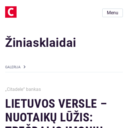
Menu
Žiniasklaidai
GALERIJA
„Citadele“ bankas
LIETUVOS VERSLE –
NUOTAIKŲ LŪŽIS: