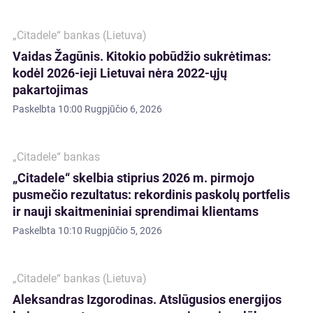
„Citadele“ bankas (Lietuva)
Vaidas Žagūnis. Kitokio pobūdžio sukrėtimas:
kodėl 2026-ieji Lietuvai nėra 2022-ųjų
pakartojimas
Paskelbta
10:00 Rugpjūčio 6, 2026
„Citadele“ bankas
„Citadele“ skelbia stiprius 2026 m. pirmojo
pusmečio rezultatus: rekordinis paskolų portfelis
ir nauji skaitmeniniai sprendimai klientams
Paskelbta
10:10 Rugpjūčio 5, 2026
„Citadele“ bankas (Lietuva)
Aleksandras Izgorodinas. Atslūgusios energijos