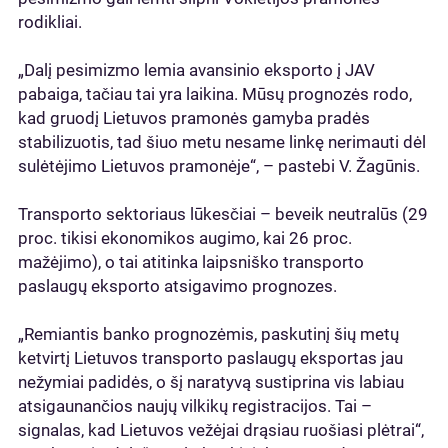
rodikliai.
„Dalį pesimizmo lemia avansinio eksporto į JAV
pabaiga, tačiau tai yra laikina. Mūsų prognozės rodo,
kad gruodį Lietuvos pramonės gamyba pradės
stabilizuotis, tad šiuo metu nesame linkę nerimauti dėl
sulėtėjimo Lietuvos pramonėje“, – pastebi V. Žagūnis.
Transporto sektoriaus lūkesčiai – beveik neutralūs (29
proc. tikisi ekonomikos augimo, kai 26 proc.
mažėjimo), o tai atitinka laipsniško transporto
paslaugų eksporto atsigavimo prognozes.
„Remiantis banko prognozėmis, paskutinį šių metų
ketvirtį Lietuvos transporto paslaugų eksportas jau
nežymiai padidės, o šį naratyvą sustiprina vis labiau
atsigaunančios naujų vilkikų registracijos. Tai –
signalas, kad Lietuvos vežėjai drąsiau ruošiasi plėtrai“,