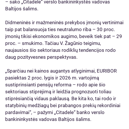
– sako „Citadele“ verslo bankininkystės vadovas
Baltijos šalims.
Didmeninės ir mažmeninės prekybos įmonių vertinimai
taip pat balansuoja ties neutralumo riba – 30 proc.
įmonių tikisi ekonomikos augimo, beveik tiek pat – 29
proc. – smukimo. Tačiau V. Žagūnio teigimu,
naujausios šio sektoriaus rodiklių tendencijos rodo
daug pozityvesnes perspektyvas.
„Sparčiau nei kainos augantys atlyginimai, EURIBOR
pasiektas 2 proc. lygis ir 2026 m. vartojimą
sustiprinsianti pensijų reforma – rodo apie šio
sektoriaus stiprėjimą ir leidžia prognozuoti toliau
stiprėsiančią vidaus paklausą. Be kita ko, tai rodo ir
statybinių medžiagų bei prabangos prekių rekordiniai
pardavimai“, – pažymi „Citadele“ banko verslo
bankininkystės vadovas Baltijos šalims.