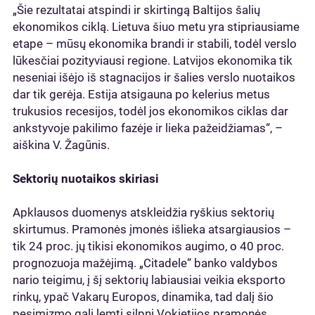
„Šie rezultatai atspindi ir skirtingą Baltijos šalių
ekonomikos ciklą. Lietuva šiuo metu yra stipriausiame
etape – mūsų ekonomika brandi ir stabili, todėl verslo
lūkesčiai pozityviausi regione. Latvijos ekonomika tik
neseniai išėjo iš stagnacijos ir šalies verslo nuotaikos
dar tik gerėja. Estija atsigauna po kelerius metus
trukusios recesijos, todėl jos ekonomikos ciklas dar
ankstyvoje pakilimo fazėje ir lieka pažeidžiamas“, –
aiškina V. Žagūnis.
Sektorių nuotaikos skiriasi
Apklausos duomenys atskleidžia ryškius sektorių
skirtumus. Pramonės įmonės išlieka atsargiausios –
tik 24 proc. jų tikisi ekonomikos augimo, o 40 proc.
prognozuoja mažėjimą. „Citadele“ banko valdybos
nario teigimu, į šį sektorių labiausiai veikia eksporto
rinkų, ypač Vakarų Europos, dinamika, tad dalį šio
pesimizmo gali lemti silpni Vokietijos pramonės