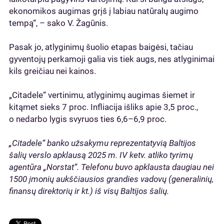
ekonomikos augimas grįš į labiau natūralų augimo
tempą“, – sako V. Žagūnis.
Pasak jo, atlyginimų šuolio etapas baigėsi, tačiau
gyventojų perkamoji galia vis tiek augs, nes atlyginimai
kils greičiau nei kainos.
„Citadele“ vertinimu, atlyginimų augimas šiemet ir
kitąmet sieks 7 proc. Infliacija išliks apie 3,5 proc.,
o nedarbo lygis svyruos ties 6,6–6,9 proc.
„Citadele“ banko užsakymu reprezentatyvią Baltijos
šalių verslo apklausą 2025 m. IV ketv. atliko tyrimų
agentūra „Norstat“. Telefonu buvo apklausta daugiau nei
1500 įmonių aukščiausios grandies vadovų (generalinių,
finansų direktorių ir kt.) iš visų Baltijos šalių.