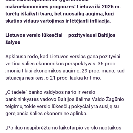
makroekonomines prognozes: Lietuva iki 2026 m.
turėtų išlaikyti tvarų, bet nuosaikų augimą, kurį
skatins vidaus vartojimas ir lėtėjanti infliacija.
Lietuvos verslo lūkesčiai – pozityviausi Baltijos
šalyse
Apklausa rodo, kad Lietuvos verslas gana pozityviai
vertina šalies ekonomikos perspektyvas. 36 proc.
įmonių tikisi ekonomikos augimo, 29 proc. mano, kad
situacija nesikeis, o 21 proc. laukia kritimo.
„Citadele“ banko valdybos nario ir verslo
bankininkystės vadovo Baltijos šalims Vaido Žagūnio
teigimu, tokie verslo lūkesčių pokyčiai yra susiję su
gerėjančia šalies ekonomine aplinka.
„Po ilgo neapibrėžtumo laikotarpio verslo nuotaikos