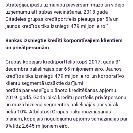
stratēģijai, īpašu uzmanību pievērsām mazo un vidējo
uzņēmumu attīstības veicināšanai. 2018.gadā
Citadeles grupas kredītportfelis pieauga par 5% un
jaunos kredītos tika izsniegti 479 miljoni eiro.”
Bankas izsniegtie kredīti korporatīvajiem klientiem
un privātpersonām
Grupas kopējais kredītportfelis kopš 2017. gada 31.
decembra palielinājās par 65 miljoniem eiro. Jaunos
kredītos tika izsniegti 479 miljoni eiro, un korporatīvo
klientu segmentā uzsāktie darījumi
norāda par veselīgu plānoto kreditēšanas apjomu
2019. gadā. Gada laikā kredītu portfelis privātpersonu
un mazā biznesa segmentos palielinājās par vairāk
nekā 10%. Atbilstoši Grupas riska mazināšanas
plānam, kopējais noguldījumu apjoms samazinājās par
9% līdz 2,645 miljoniem eiro.