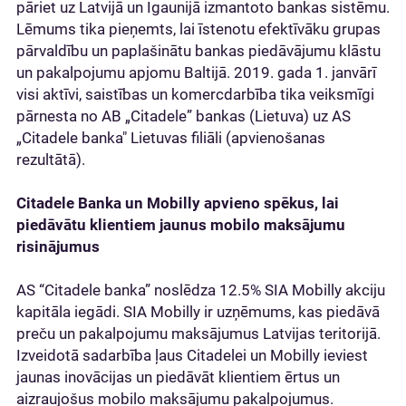
pāriet uz Latvijā un Igaunijā izmantoto bankas sistēmu.
Lēmums tika pieņemts, lai īstenotu efektīvāku grupas
pārvaldību un paplašinātu bankas piedāvājumu klāstu
un pakalpojumu apjomu Baltijā. 2019. gada 1. janvārī
visi aktīvi, saistības un komercdarbība tika veiksmīgi
pārnesta no AB „Citadele” bankas (Lietuva) uz AS
„Citadele banka" Lietuvas filiāli (apvienošanas
rezultātā).
Citadele Banka un Mobilly apvieno spēkus, lai
piedāvātu klientiem jaunus mobilo maksājumu
risinājumus
AS “Citadele banka” noslēdza 12.5% SIA Mobilly akciju
kapitāla iegādi. SIA Mobilly ir uzņēmums, kas piedāvā
preču un pakalpojumu maksājumus Latvijas teritorijā.
Izveidotā sadarbība ļaus Citadelei un Mobilly ieviest
jaunas inovācijas un piedāvāt klientiem ērtus un
aizraujošus mobilo maksājumu pakalpojumus.