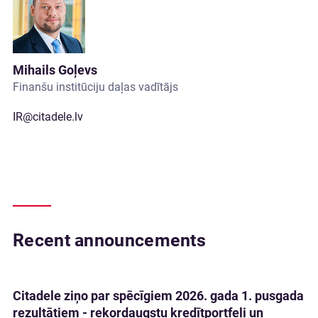
Mihails Goļevs
Finanšu institūciju daļas vadītājs
IR@citadele.lv
Recent announcements
Citadele ziņo par spēcīgiem 2026. gada 1. pusgada
rezultātiem - rekordaugstu kredītportfeli un