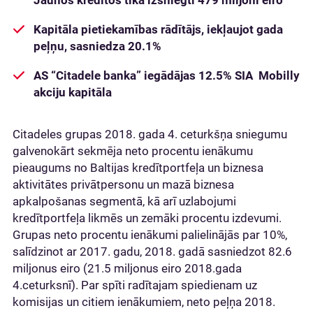
Jaunos kredītos tika izsniegti 479 miljoni eiro
Kapitāla pietiekamības rādītājs, iekļaujot gada
peļņu, sasniedza 20.1%
AS “Citadele banka” iegādājas 12.5% SIA Mobilly
akciju kapitāla
Citadeles grupas 2018. gada 4. ceturkšņa sniegumu
galvenokārt sekmēja neto procentu ienākumu
pieaugums no Baltijas kredītportfeļa un biznesa
aktivitātes privātpersonu un mazā biznesa
apkalpošanas segmentā, kā arī uzlabojumi
kredītportfeļa likmēs un zemāki procentu izdevumi.
Grupas neto procentu ienākumi palielinājās par 10%,
salīdzinot ar 2017. gadu, 2018. gadā sasniedzot 82.6
miljonus eiro (21.5 miljonus eiro 2018.gada
4.ceturksnī). Par spīti radītajam spiedienam uz
komisijas un citiem ienākumiem, neto peļņa 2018.