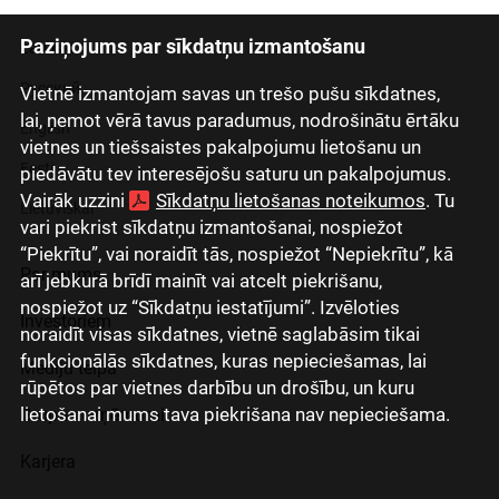
Paziņojums par sīkdatņu izmantošanu
Latviski
Русский
Vietnē izmantojam savas un trešo pušu sīkdatnes,
lai, ņemot vērā tavus paradumus, nodrošinātu ērtāku
English
vietnes un tiešsaistes pakalpojumu lietošanu un
Eesti
piedāvātu tev interesējošu saturu un pakalpojumus.
Vairāk uzzini
Sīkdatņu lietošanas noteikumos
. Tu
Lietuviškai
vari piekrist sīkdatņu izmantošanai, nospiežot
“Piekrītu”, vai noraidīt tās, nospiežot “Nepiekrītu”, kā
Par mums
arī jebkurā brīdī mainīt vai atcelt piekrišanu,
nospiežot uz “Sīkdatņu iestatījumi”. Izvēloties
Investoriem
noraidīt visas sīkdatnes, vietnē saglabāsim tikai
funkcionālās sīkdatnes, kuras nepieciešamas, lai
Mediju telpa
rūpētos par vietnes darbību un drošību, un kuru
lietošanai mums tava piekrišana nav nepieciešama.
Grupas uzņēmumi
Karjera