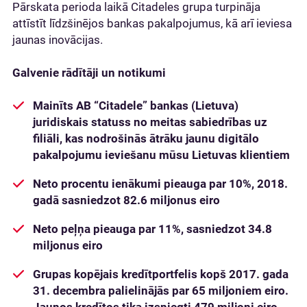
Pārskata perioda laikā Citadeles grupa turpināja
attīstīt līdzšinējos bankas pakalpojumus, kā arī ieviesa
jaunas inovācijas.
Galvenie rādītāji un notikumi
Mainīts AB “Citadele” bankas (Lietuva)
juridiskais statuss no meitas sabiedrības uz
filiāli, kas nodrošinās ātrāku jaunu digitālo
pakalpojumu ieviešanu mūsu Lietuvas klientiem
Neto procentu ienākumi pieauga par 10%, 2018.
gadā sasniedzot 82.6 miljonus eiro
Neto peļņa pieauga par 11%, sasniedzot 34.8
miljonus eiro
Grupas kopējais kredītportfelis kopš 2017. gada
31. decembra palielinājās par 65 miljoniem eiro.