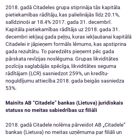
2018. gadā Citadeles grupa stiprināja tās kapitāla
pietiekamības rādītāju, kas palielinājās līdz 20.1%,
salīdzinoši ar 18.4% 2017. gada 31. decembrī.
Kapitāla pietiekamības rādītājs uz 2018. gada 31.
decembri iekļauj gada peļņu, kuras iekļaušanai kapitālā
Citadelei ir jāpieņem formāls lēmums, kas apstiprina
gada rezultātu. To paredzēts pieņemt pēc gada
pārskata revīzijas noslēguma. Grupas likviditātes
pozīcija saglabājās spēcīga, likviditātes seguma
rādītājam (LCR) sasniedzot 259%, un kredītu-
noguldījumu attiecība 2018. gada beigās sasniedza
53%.
Mainīts AB “Citadele” bankas (Lietuva) juridiskais
statuss no meitas sabiedrības uz filiāli
2018. gadā Citadele nolēma pārveidot AB „Citadele”
bankas (Lietuva) no meitas uzņēmuma par filiāli un