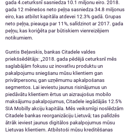
gada 4.ceturksnī sasniedza 10.1 miljonu eiro. 2018.
gada 12 mēnešos neto peļņa sasniedza 34.8 miljonus
eiro, kas atbilst kapitāla atdevei 12.3% gadā. Grupas
neto peļņa, pieauga par 11%, salīdzinot ar 2017. gada
peļņu, kas koriģēta par būtiskiem vienreizējiem
notikumiem.
Guntis Beļavskis, bankas Citadele valdes
priekšsēdētājs: „2018. gada pēdējā ceturksnī mēs
saglabājām fokusu uz inovatīvu produktu un
pakalpojumu sniegšanu mūsu klientiem gan
privātpersonu, gan uzņēmumu apkalpošanas
segmentos. Lai ieviestu jaunus risinājumus un
piedāvātu klientiem ērtus un aizraujošus mobilo
maksājumu pakalpojumus, Citadele iegādājās 12.5%
SIA Mobilly akciju kapitāla. Mēs veiksmīgi noslēdzām
Citadele bankas reorganizāciju Lietuvā; tas palīdzēs
ātrāk ieviest jaunus digitālos pakalpojumus mūsu
Lietuvas klientiem. Atbilstoši mūsu kreditēšanas