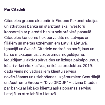
Par Citadeli
Citadeles grupas akcionāri ir Eiropas Rekonstrukcijas
un attīstības banka un starptautisks investoru
konsorcijs ar pieredzi banku sektorā visā pasaulē.
Citadeles koncerns tiek pārvaldīts no Latvijas ar
filiālēm un meitas uzņēmumiem Latvijā, Lietuvā,
Igaunijā un Šveicē. Citadele nodrošina norēķinus un
karšu maksājumus, aizdevumus, noguldījumu,
ieguldījumu, aktīvu pārvaldes un līzinga pakalpojumus,
kā arī virkni ekskluzīvus, unikālus produktus. 2019.
gadā viens no vadošajiem klientu servisa
novērtēšanas un uzlabošanas uzņēmumiem Centrālajā
un Austrumu Eiropā – “Dive GROUP” – atzina Citadeli
par banku ar labāko klientu apkalpošanas servisu
Latvijā un otro labāko Lietuvā.