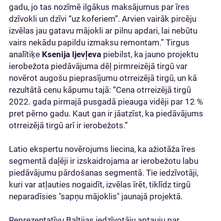
gadu, jo tas nozīmē ilgākus maksājumus par īres
dzīvokli un dzīvi “uz koferiem”. Arvien vairāk pircēju
izvēlas jau gatavu mājokli ar pilnu apdari, lai nebūtu
vairs nekādu papildu izmaksu remontam.” Tirgus
analītiķe
Ksenija Ijevļeva
piebilst, ka jauno projektu
ierobežota piedāvājuma dēļ pirmreizējā tirgū var
novērot augošu pieprasījumu otrreizējā tirgū, un kā
rezultātā cenu kāpumu tajā: “Cena otrreizējā tirgū
2022. gada pirmajā pusgadā pieauga vidēji par 12 %
pret pērno gadu. Kaut gan ir jāatzīst, ka piedāvājums
otrreizējā tirgū arī ir ierobežots.”
Latio ekspertu novērojums liecina, ka ažiotāža īres
segmentā daļēji ir izskaidrojama ar ierobežotu labu
piedāvājumu pārdošanas segmentā. Tie iedzīvotāji,
kuri var atļauties nogaidīt, izvēlas īrēt, tiklīdz tirgū
neparadīsies "sapņu mājoklis" jaunajā projektā.
Reprezentatīvu Baltijas iedzīvotāju aptauju par