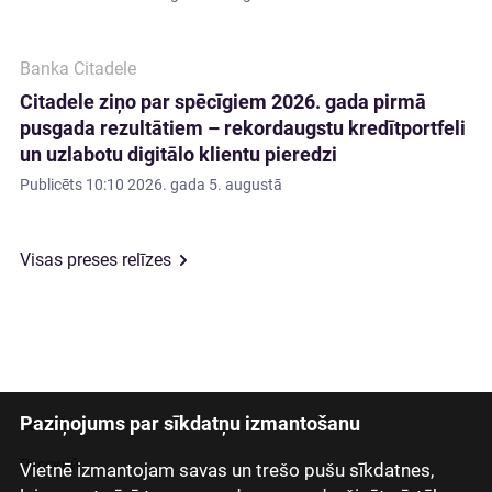
Banka Citadele
Citadele ziņo par spēcīgiem 2026. gada pirmā
pusgada rezultātiem – rekordaugstu kredītportfeli
un uzlabotu digitālo klientu pieredzi
Publicēts
10:10 2026. gada 5. augustā
Visas preses relīzes
Paziņojums par sīkdatņu izmantošanu
Latviski
Русский
Vietnē izmantojam savas un trešo pušu sīkdatnes,