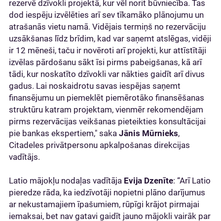
rezervē dzīvokli projektā, kur vēl norit būvniecība. Tas
dod iespēju izvēlēties arī sev tīkamāko plānojumu un
atrašanās vietu namā. Vidējais termiņš no rezervāciju
uzsākšanas līdz brīdim, kad var saņemt atslēgas, vidēji
ir 12 mēneši, taču ir novēroti arī projekti, kur attīstītāji
izvēlas pārdošanu sākt īsi pirms pabeigšanas, kā arī
tādi, kur noskatīto dzīvokli var nākties gaidīt arī divus
gadus. Lai noskaidrotu savas iespējas saņemt
finansējumu un piemeklēt piemērotāko finansēšanas
struktūru katram projektam, vienmēr rekomendējam
pirms rezervācijas veikšanas pieteikties konsultācijai
pie bankas ekspertiem," saka
Jānis Mūrnieks
,
Citadeles privātpersonu apkalpošanas direkcijas
vadītājs.
Latio mājokļu nodaļas vadītāja
Evija Dzenīte
: “Arī Latio
pieredze rāda, ka iedzīvotāji nopietni plāno darījumus
ar nekustamajiem īpašumiem, rūpīgi krājot pirmajai
iemaksai, bet nav gatavi gaidīt jauno mājokli vairāk par