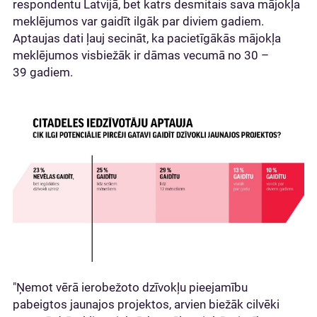
respondentu Latvijā, bet katrs desmitais sava mājokļa
meklējumos var gaidīt ilgāk par diviem gadiem.
Aptaujas dati ļauj secināt, ka pacietīgākās mājokļa
meklējumos visbiežāk ir dāmas vecumā no 30 –
39 gadiem.
"Ņemot vērā ierobežoto dzīvokļu pieejamību
pabeigtos jaunajos projektos, arvien biežāk cilvēki