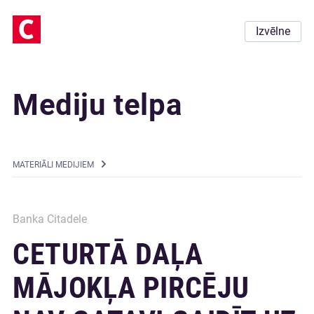
Izvēlne
Mediju telpa
MATERIĀLI MEDIJIEM
Banka Citadele
CETURTĀ DAĻA
MĀJOKĻA PIRCĒJU