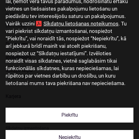
lai, ņemot vērā tavus paradumus, nodrošinātu ērtāku
English
vietnes un tiešsaistes pakalpojumu lietošanu un
Eesti
piedāvātu tev interesējošu saturu un pakalpojumus.
Vairāk uzzini
Sīkdatņu lietošanas noteikumos
. Tu
Lietuviškai
vari piekrist sīkdatņu izmantošanai, nospiežot
“Piekrītu”, vai noraidīt tās, nospiežot “Nepiekrītu”, kā
Par mums
arī jebkurā brīdī mainīt vai atcelt piekrišanu,
nospiežot uz “Sīkdatņu iestatījumi”. Izvēloties
Investoriem
noraidīt visas sīkdatnes, vietnē saglabāsim tikai
funkcionālās sīkdatnes, kuras nepieciešamas, lai
Mediju telpa
rūpētos par vietnes darbību un drošību, un kuru
lietošanai mums tava piekrišana nav nepieciešama.
Grupas uzņēmumi
Karjera
Kontakti
Piekrītu
Sīkdatņu izmantošana
Nepiekrītu