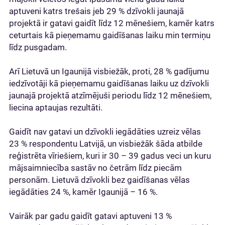
aptuveni katrs trešais jeb 29 % dzīvokli jaunajā
projektā ir gatavi gaidīt līdz 12 mēnešiem, kamēr katrs
ceturtais kā pieņemamu gaidīšanas laiku min termiņu
līdz pusgadam.
Arī Lietuvā un Igaunijā visbiežāk, proti, 28 % gadījumu
iedzīvotāji kā pieņemamu gaidīšanas laiku uz dzīvokli
jaunajā projektā atzīmējuši periodu līdz 12 mēnešiem,
liecina aptaujas rezultāti.
Gaidīt nav gatavi un dzīvokli iegādāties uzreiz vēlas
23 % respondentu Latvijā, un visbiežāk šāda atbilde
reģistrēta vīriešiem, kuri ir 30 – 39 gadus veci un kuru
mājsaimniecība sastāv no četrām līdz piecām
personām. Lietuvā dzīvokli bez gaidīšanas vēlas
iegādāties 24 %, kamēr Igaunijā – 16 %.
Vairāk par gadu gaidīt gatavi aptuveni 13 %