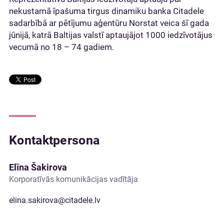
nekustamā īpašuma tirgus dinamiku banka Citadele
sadarbībā ar pētījumu aģentūru Norstat veica šī gada
jūnijā, katrā Baltijas valstī aptaujājot 1000 iedzīvotājus
vecumā no 18 – 74 gadiem.
Kontaktpersona
Elīna Šakirova
Korporatīvās komunikācijas vadītāja
elina.sakirova@citadele.lv