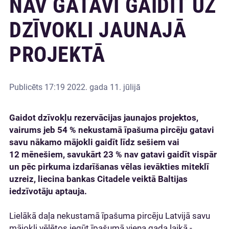
NAV GATAVI GAIDĪT UZ
DZĪVOKLI JAUNAJĀ
PROJEKTĀ
Publicēts
17:19 2022. gada 11. jūlijā
Gaidot dzīvokļu rezervācijas jaunajos projektos,
vairums jeb 54 % nekustamā īpašuma pircēju gatavi
savu nākamo mājokli gaidīt līdz sešiem vai
12 mēnešiem, savukārt 23 % nav gatavi gaidīt vispār
un pēc pirkuma izdarīšanas vēlas ievākties miteklī
uzreiz, liecina bankas Citadele veiktā Baltijas
iedzīvotāju aptauja.
Lielākā daļa nekustamā īpašuma pircēju Latvijā savu
mājokli vēlētos iegūt īpašumā viena gada laikā -