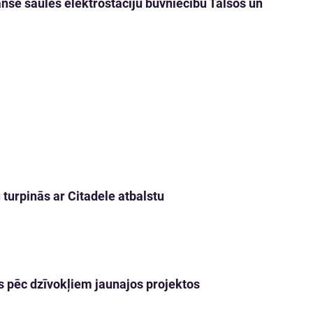
nansē saules elektrostaciju būvniecību Talsos un
turpinās ar Citadele atbalstu
s pēc dzīvokļiem jaunajos projektos