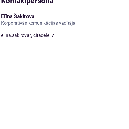
Kontaktpersona
Elīna Šakirova
Korporatīvās komunikācijas vadītāja
elina.sakirova@citadele.lv