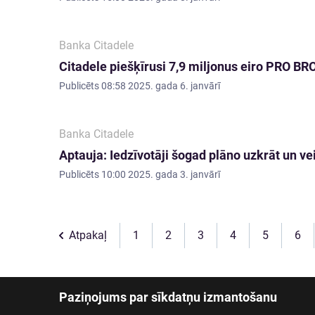
Banka Citadele
Citadele piešķīrusi 7,9 miljonus eiro PRO BR
Publicēts
08:58 2025. gada 6. janvārī
Banka Citadele
Aptauja: Iedzīvotāji šogad plāno uzkrāt un v
Publicēts
10:00 2025. gada 3. janvārī
Atpakaļ
1
2
3
4
5
6
Paziņojums par sīkdatņu izmantošanu