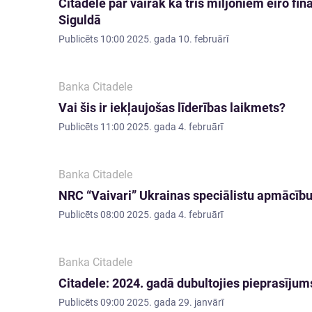
Citadele par vairāk kā trīs miljoniem eiro fi
Siguldā
Publicēts
10:00 2025. gada 10. februārī
Banka Citadele
Vai šis ir iekļaujošas līderības laikmets?
Publicēts
11:00 2025. gada 4. februārī
Banka Citadele
NRC “Vaivari” Ukrainas speciālistu apmācību 
Publicēts
08:00 2025. gada 4. februārī
Banka Citadele
Citadele: 2024. gadā dubultojies pieprasījum
Publicēts
09:00 2025. gada 29. janvārī