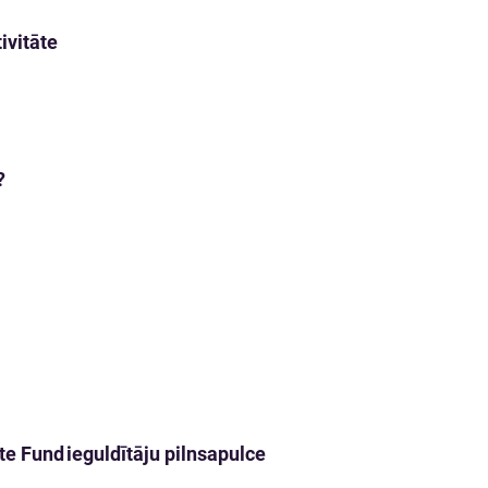
ivitāte
?
ate Fund ieguldītāju pilnsapulce