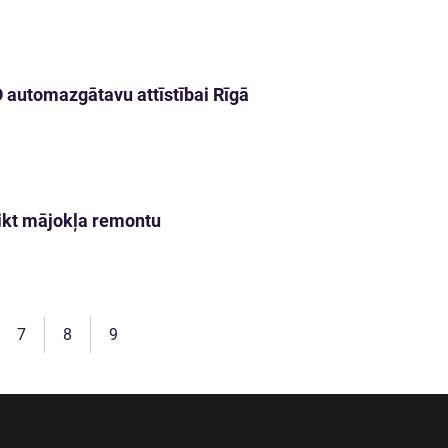
O automazgātavu attīstībai Rīgā
eikt mājokļa remontu
7
8
9