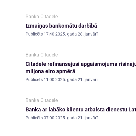
Banka Citadele
Izmaiņas bankomātu darbībā
Publicēts
17:40 2025. gada 28. janvārī
Banka Citadele
Citadele refinansējusi apgaismojuma risināju
miljona eiro apmērā
Publicēts
11:00 2025. gada 21. janvārī
Banka Citadele
Banka ar labāko klientu atbalsta dienestu La
Publicēts
07:00 2025. gada 21. janvārī