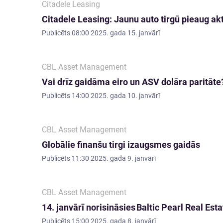
Citadele Leasing
Citadele Leasing: Jaunu auto tirgū pieaug akt
Publicēts
08:00 2025. gada 15. janvārī
CBL Asset Management
Vai drīz gaidāma eiro un ASV dolāra paritāte
Publicēts
14:00 2025. gada 10. janvārī
CBL Asset Management
Globālie finanšu tirgi izaugsmes gaidās
Publicēts
11:30 2025. gada 9. janvārī
CBL Asset Management
14. janvārī norisināsies Baltic Pearl Real Est
Publicēts
15:00 2025. gada 8. janvārī