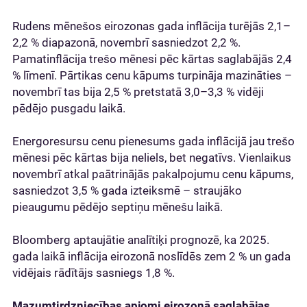
Rudens mēnešos eirozonas gada inflācija turējās 2,1–
2,2 % diapazonā, novembrī sasniedzot 2,2 %.
Pamatinflācija trešo mēnesi pēc kārtas saglabājās 2,4
% līmenī. Pārtikas cenu kāpums turpināja mazināties –
novembrī tas bija 2,5 % pretstatā 3,0–3,3 % vidēji
pēdējo pusgadu laikā.
Energoresursu cenu pienesums gada inflācijā jau trešo
mēnesi pēc kārtas bija neliels, bet negatīvs. Vienlaikus
novembrī atkal paātrinājās pakalpojumu cenu kāpums,
sasniedzot 3,5 % gada izteiksmē – straujāko
pieaugumu pēdējo septiņu mēnešu laikā.
Bloomberg aptaujātie analītiķi prognozē, ka 2025.
gada laikā inflācija eirozonā noslīdēs zem 2 % un gada
vidējais rādītājs sasniegs 1,8 %.
Mazumtirdzniecības apjomi eirozonā saglabājas