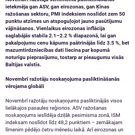
ietekmēja gan ASV, gan eirozonas, gan Ķīnas
ražošanas sektoru, PMI indeksiem noslīdot zem 50
punktu atzīmes un atspoguļojot jauno pasūtījumu
vājināšanos. Vienlaikus eirozonas inflācija
saglabājās stabila 2.1–2.2 % diapazonā, lai gan
pakalpojumu cenu kāpums paātrinājās līdz 3.5 %, bet
mazumtirdzniecības dati liecina par kopumā
noturīgu pieprasījumu, tostarp ar pieaugumu visās
Baltijas valstīs.
Novembrī ražotāju noskaņojuma pasliktināšanās
vērojama globāli
Novembrī ražotāju noskaņojums pasliktinājās visos
lielākajos pasaules reģionos. ASV ražošanas
noskaņojums ieslīdēja dziļāk pesimisma zonā, ISM
indeksam noslīdot līdz 48,2 punktiem – zemākajam
līmenim pēdējo četru mēnešu laikā. Arī eirozonas un