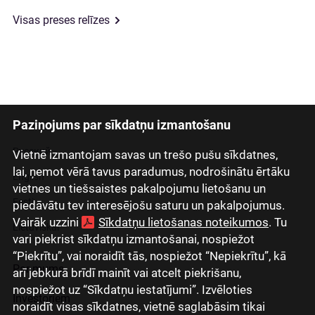
Visas preses relīzes
Paziņojums par sīkdatņu izmantošanu
Latviski
Русский
Vietnē izmantojam savas un trešo pušu sīkdatnes,
lai, ņemot vērā tavus paradumus, nodrošinātu ērtāku
English
vietnes un tiešsaistes pakalpojumu lietošanu un
Eesti
piedāvātu tev interesējošu saturu un pakalpojumus.
Vairāk uzzini
Sīkdatņu lietošanas noteikumos
. Tu
Lietuviškai
vari piekrist sīkdatņu izmantošanai, nospiežot
“Piekrītu”, vai noraidīt tās, nospiežot “Nepiekrītu”, kā
Par mums
arī jebkurā brīdī mainīt vai atcelt piekrišanu,
nospiežot uz “Sīkdatņu iestatījumi”. Izvēloties
Investoriem
noraidīt visas sīkdatnes, vietnē saglabāsim tikai