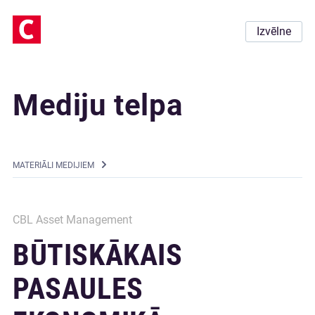
Izvēlne
Mediju telpa
MATERIĀLI MEDIJIEM
CBL Asset Management
BŪTISKĀKAIS
PASAULES