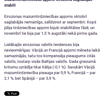
stabili
Eirozonas mazumtirdzniecības apjoms oktobrī
saglabājās nemainīgs, salīdzinot ar septembri. Kopš
jūlija tirdzniecības apjomi bijuši stabilitātes fāzē, un
novembrī tie bija par 1,5 % augstāki nekā pirms gada.
Lielākajās eirozonas valstīs tendences bija
nevienmērīgas: Vācijā un Francijā apjomi mēneša laikā
samazinājās, taču tos kompensēja pieaugums citās
valstīs, tostarp visās Baltijas valstīs. Gada griezumā
kritumu uzrādīja tikai Itālija (-0,1 %). Savukārt Vācijā
mazumtirdzniecība pieauga par 0,9 %, Francijā – par
2,1 %, bet Spānijā – par 3,9 %.