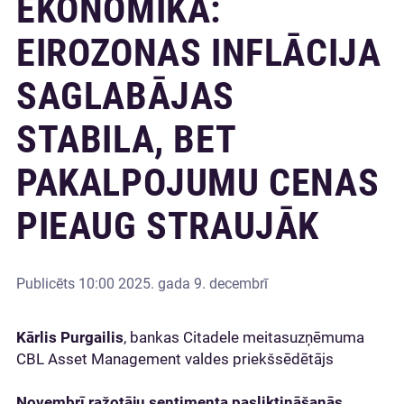
EKONOMIKĀ:
EIROZONAS INFLĀCIJA
SAGLABĀJAS
STABILA, BET
PAKALPOJUMU CENAS
PIEAUG STRAUJĀK
Publicēts
10:00 2025. gada 9. decembrī
Kārlis Purgailis
, bankas Citadele meitasuzņēmuma
CBL Asset Management valdes priekšsēdētājs
Novembrī ražotāju sentimenta pasliktināšanās