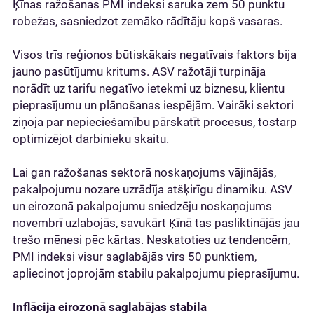
Ķīnas ražošanas PMI indeksi saruka zem 50 punktu
robežas, sasniedzot zemāko rādītāju kopš vasaras.
Visos trīs reģionos būtiskākais negatīvais faktors bija
jauno pasūtījumu kritums. ASV ražotāji turpināja
norādīt uz tarifu negatīvo ietekmi uz biznesu, klientu
pieprasījumu un plānošanas iespējām. Vairāki sektori
ziņoja par nepieciešamību pārskatīt procesus, tostarp
optimizējot darbinieku skaitu.
Lai gan ražošanas sektorā noskaņojums vājinājās,
pakalpojumu nozare uzrādīja atšķirīgu dinamiku. ASV
un eirozonā pakalpojumu sniedzēju noskaņojums
novembrī uzlabojās, savukārt Ķīnā tas pasliktinājās jau
trešo mēnesi pēc kārtas. Neskatoties uz tendencēm,
PMI indeksi visur saglabājās virs 50 punktiem,
apliecinot joprojām stabilu pakalpojumu pieprasījumu.
Inflācija eirozonā saglabājas stabila