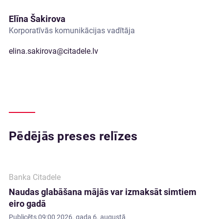
Elīna Šakirova
Korporatīvās komunikācijas vadītāja
elina.sakirova@citadele.lv
Pēdējās preses relīzes
Banka Citadele
Naudas glabāšana mājās var izmaksāt simtiem
eiro gadā
Publicēts
09:00 2026. gada 6. augustā