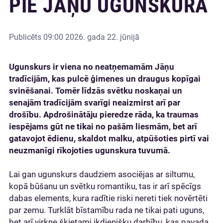
PIE JĀŅU UGUNSKURA
Publicēts
09:00 2026. gada 22. jūnijā
Ugunskurs ir viena no neatņemamām Jāņu
tradīcijām, kas pulcē ģimenes un draugus kopīgai
svinēšanai. Tomēr līdzās svētku noskaņai un
senajām tradīcijām svarīgi neaizmirst arī par
drošību. Apdrošinātāju pieredze rāda, ka traumas
iespējams gūt ne tikai no pašām liesmām, bet arī
gatavojot ēdienu, skaldot malku, atpūšoties pirtī vai
neuzmanīgi rīkojoties ugunskura tuvumā.
Lai gan ugunskurs daudziem asociējas ar siltumu,
kopā būšanu un svētku romantiku, tas ir arī spēcīgs
dabas elements, kura radītie riski nereti tiek novērtēti
par zemu. Turklāt bīstamību rada ne tikai pati uguns,
bet arī virkne šķietami ikdienišķu darbību, kas pavada