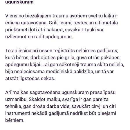
ugunskuram
Viens no biežākajiem traumu avotiem svētku laikā ir
ēdiena gatavošana. Grili, iesmi, restes un citi metāla
priekšmeti ļoti ātri sakarst, savukārt tauki var
uzliesmot un radīt apdegumus.
To apliecina arī nesen reģistrēts nelaimes gadījums,
kurā bērns, darbojoties pie grila, guva otrās pakāpes
apdegumu kājai. Lai gan sākotnēji trauma šķita neliela,
bija nepieciešama medicīniskā palīdzība, un tā var
atstāt ilgstošas sekas.
Arī malkas sagatavošana ugunskuram prasa īpašu
uzmanību. Skaldot malku, svarīga ir gan pareiza
tehnika, gan droša darba vide, savukārt cirvji un citi
instrumenti nekādā gadījumā nedrīkst būt pieejami
bērniem.