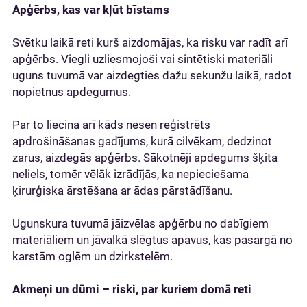
Apģērbs, kas var kļūt bīstams
Svētku laikā reti kurš aizdomājas, ka risku var radīt arī
apģērbs. Viegli uzliesmojoši vai sintētiski materiāli
uguns tuvumā var aizdegties dažu sekunžu laikā, radot
nopietnus apdegumus.
Par to liecina arī kāds nesen reģistrēts
apdrošināšanas gadījums, kurā cilvēkam, dedzinot
zarus, aizdegās apģērbs. Sākotnēji apdegums šķita
neliels, tomēr vēlāk izrādījās, ka nepieciešama
ķirurģiska ārstēšana ar ādas pārstādīšanu.
Ugunskura tuvumā jāizvēlas apģērbu no dabīgiem
materiāliem un jāvalkā slēgtus apavus, kas pasargā no
karstām oglēm un dzirkstelēm.
Akmeņi un dūmi – riski, par kuriem domā reti