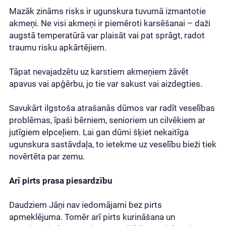
Mazāk zināms risks ir ugunskura tuvumā izmantotie
akmeņi. Ne visi akmeņi ir piemēroti karsēšanai – daži
augstā temperatūrā var plaisāt vai pat sprāgt, radot
traumu risku apkārtējiem.
Tāpat nevajadzētu uz karstiem akmeņiem žāvēt
apavus vai apģērbu, jo tie var sakust vai aizdegties.
Savukārt ilgstoša atrašanās dūmos var radīt veselības
problēmas, īpaši bērniem, senioriem un cilvēkiem ar
jutīgiem elpceļiem. Lai gan dūmi šķiet nekaitīga
ugunskura sastāvdaļa, to ietekme uz veselību bieži tiek
novērtēta par zemu.
Arī pirts prasa piesardzību
Daudziem Jāņi nav iedomājami bez pirts
apmeklējuma. Tomēr arī pirts kurināšana un