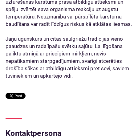
uzturēšanās karstumā prasa atbildīgu attieksmi un
spēju izvērtēt sava organisma reakciju uz augstu
temperatūru. Neuzmanība vai pārspīlēta karstuma
baudīšana var radīt līdzīgus riskus kā atklātas liesmas.
Jāņu ugunskurs un citas saulgriežu tradīcijas vieno
paaudzes un rada īpašu svētku sajūtu. Lai līgošana
paliktu atmiņā ar priecīgiem mirkļiem, nevis
nepatīkamiem starpgadījumiem, svarīgi atcerēties –
drošība sākas ar atbildīgu attieksmi pret sevi, saviem
tuviniekiem un apkārtējo vidi.
Kontaktpersona