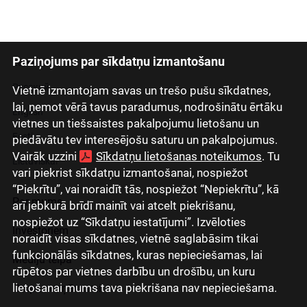
Paziņojums par sīkdatņu izmantošanu
Latviski
Русский
Vietnē izmantojam savas un trešo pušu sīkdatnes,
lai, ņemot vērā tavus paradumus, nodrošinātu ērtāku
English
vietnes un tiešsaistes pakalpojumu lietošanu un
Eesti
piedāvātu tev interesējošu saturu un pakalpojumus.
Vairāk uzzini
Sīkdatņu lietošanas noteikumos
. Tu
Lietuviškai
vari piekrist sīkdatņu izmantošanai, nospiežot
“Piekrītu”, vai noraidīt tās, nospiežot “Nepiekrītu”, kā
Par mums
arī jebkurā brīdī mainīt vai atcelt piekrišanu,
nospiežot uz “Sīkdatņu iestatījumi”. Izvēloties
Investoriem
noraidīt visas sīkdatnes, vietnē saglabāsim tikai
funkcionālās sīkdatnes, kuras nepieciešamas, lai
Mediju telpa
rūpētos par vietnes darbību un drošību, un kuru
lietošanai mums tava piekrišana nav nepieciešama.
Grupas uzņēmumi