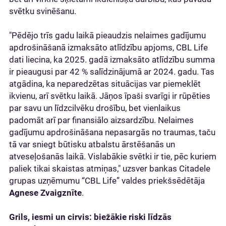
svētku svinēšanu.
"Pēdējo trīs gadu laikā pieaudzis nelaimes gadījumu
apdrošināšanā izmaksāto atlīdzību apjoms, CBL Life
dati liecina, ka 2025. gadā izmaksāto atlīdzību summa
ir pieaugusi par 42 % salīdzinājumā ar 2024. gadu. Tas
atgādina, ka neparedzētas situācijas var piemeklēt
ikvienu, arī svētku laikā. Jāņos īpaši svarīgi ir rūpēties
par savu un līdzcilvēku drošību, bet vienlaikus
padomāt arī par finansiālo aizsardzību. Nelaimes
gadījumu apdrošināšana nepasargās no traumas, taču
tā var sniegt būtisku atbalstu ārstēšanās un
atveseļošanās laikā. Vislabākie svētki ir tie, pēc kuriem
paliek tikai skaistas atmiņas," uzsver bankas Citadele
grupas uzņēmumu “CBL Life” valdes priekšsēdētāja
Agnese Zvaigznīte
.
Grils, iesmi un cirvis: biežākie riski līdzās