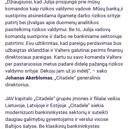
„Džiaugiuosi, kad Julija prisijungė prie mūsų
komandos kaip rizikos valdymo vadovė. Mūsų banką ji
sustiprins atsinešdama ilgametę darbo rizikos srityje
patirtį bei įžvalgas apie duomenų analitikos
pasitelkimą rizikos valdymui. Be to, Julija vadovų
komandą sustiprins ir darbo ne bankiniame sektoriuje
patirtimi. Esu užtikrintas, kad pareigų perdavimas bus
užbaigtas sklandžiai ir Valters galutinai perims finansų
direktoriaus pareigas. Kartu su savo komanda Valters
per pastaruosius metus padarė didelę pažangą rizikos
valdymo srityje. Dėkoju jam už jo indėlį“, – sako
Johanas Akerblomas
, „Citadele“ generalinis
direktorius.
JAV kapitalo „Citadele“ grupės įmonės ir filialai veikia
Lietuvoje, Latvijoje ir Estijoje. „Citadele“ siekia
modernizuoti bankininkystės sektorių ir suteikti
daugiau galimybių gyventojams ir verslui visose
Baltijos šalyse. Be klasikinių bankininkystės