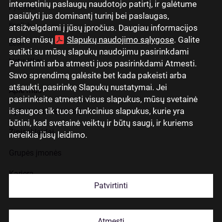
internetinių paslaugų naudotojo patirtį, ir galėtume
Русский
pasiūlyti jus dominantį turinį bei paslaugas,
English
atsižvelgdami į jūsų įpročius. Daugiau informacijos
rasite mūsų
Slapukų naudojimo sąlygose
. Galite
Eesti
sutikti su mūsų slapukų naudojimu pasirinkdami
Lietuviškai
Patvirtinti arba atmesti juos pasirinkdami Atmesti.
Savo sprendimą galėsite bet kada pakeisti arba
atšaukti, pasirinkę Slapukų nustatymai. Jei
Apie mus
pasirinksite atmesti visus slapukus, mūsų svetainė
išsaugos tik tuos funkcinius slapukus, kurie yra
Ryšiai su investuotojais
būtini, kad svetainė veiktų ir būtų saugi, ir kuriems
Žiniasklaidai
nereikia jūsų leidimo.
Grupės įmonės
Karjera
Patvirtinti
Kontaktai
Atmesti