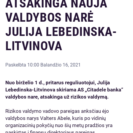
ATSAKINGA NAUJA
VALDYBOS NARĖ
JULIJA LEBEDINSKA-
LITVINOVA
Paskelbta
10:00 Balandžio 16, 2021
Nuo birželio 1 d., pritarus reguliuotojui, Julija
Lebedinska-Litvinova skiriama AS „Citadele banka“
valdybos nare, atsakinga už rizikos valdymą.
Rizikos valdymo vadovo pareigas anksčiau ėjo
valdybos narys Valters Abele, kuris po vidinių
organizacinių pokyčių nuo šių metų pradžios yra
paskirtas į finansų direktoriaus pareigas.