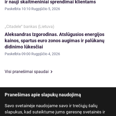
ir nauji skaitmeniniai sprendimai klientams
Paskelbta
10:10 Rugpjūčio 5, 2026
„Citadele“ bankas (Lietuva)
Aleksandras Izgorodinas. Atslūgusios energijos
kainos, spartus euro zonos augimas ir palūkanų
didinimo lūkesčiai
Paskelbta
09:00 Rugpjūčio 4, 2026
Visi pranešimai spaudai
Pranešimas apie slapukų naudojimą
Savo svetainėje naudojame savo ir trečiųjų šalių
Latviski
slapukus, kad suteiktume jums geresnę svetainės ir