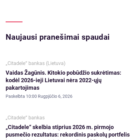
Naujausi pranešimai spaudai
„Citadele“ bankas (Lietuva)
Vaidas Žagūnis. Kitokio pobūdžio sukrėtimas:
kodėl 2026-ieji Lietuvai nėra 2022-ųjų
pakartojimas
Paskelbta
10:00 Rugpjūčio 6, 2026
„Citadele“ bankas
„Citadele“ skelbia stiprius 2026 m. pirmojo
pusmečio rezultatus: rekordinis paskolų portfelis