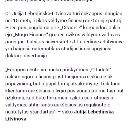
Dr. Julija Lebedinska-Litvinova turi sukaupusi daugiau
nei 15 metų rizikos valdymo finansų sektoriuje patirtį.
Prieš prisijungdama prie „Citadele“ komandos, Julija
ėjo „Mogo Finance“ grupės rizikos valdymo vadovės
pareigas. Latvijos universitete J. Lebedinska-Litvinova
yra baigusi matematikos studijas ir čia apgynusi
daktaro disertaciją.
„Europos centrinio banko priskyrimas „Citadele“
reikšmingoms finansų institucijoms reiškia ne tik
pripažinimą, bet ir papildomą atsakomybę. Teikdami
klientams aukščiausio lygio paslaugas turime taip pat
užtikrinti, kad būtų tinkamas rizikos supratimas ir
valdymas, atitinkantis aukščiausius reguliuotojo
nustatytus standartus“, – sako
Julija Lebedinska-
Litvinova
.