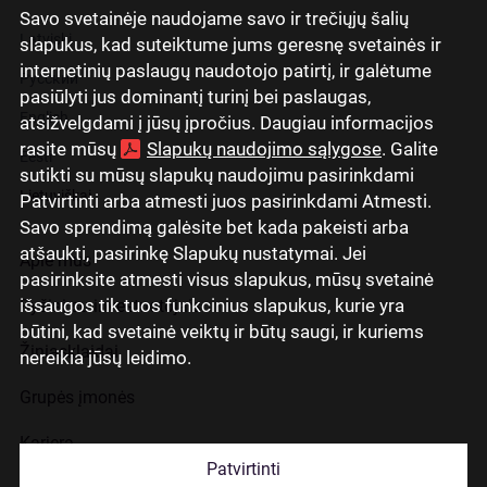
Savo svetainėje naudojame savo ir trečiųjų šalių
Latviski
slapukus, kad suteiktume jums geresnę svetainės ir
internetinių paslaugų naudotojo patirtį, ir galėtume
Русский
pasiūlyti jus dominantį turinį bei paslaugas,
English
atsižvelgdami į jūsų įpročius. Daugiau informacijos
rasite mūsų
Slapukų naudojimo sąlygose
. Galite
Eesti
sutikti su mūsų slapukų naudojimu pasirinkdami
Lietuviškai
Patvirtinti arba atmesti juos pasirinkdami Atmesti.
Savo sprendimą galėsite bet kada pakeisti arba
atšaukti, pasirinkę Slapukų nustatymai. Jei
Apie mus
pasirinksite atmesti visus slapukus, mūsų svetainė
išsaugos tik tuos funkcinius slapukus, kurie yra
Ryšiai su investuotojais
būtini, kad svetainė veiktų ir būtų saugi, ir kuriems
Žiniasklaidai
nereikia jūsų leidimo.
Grupės įmonės
Karjera
Patvirtinti