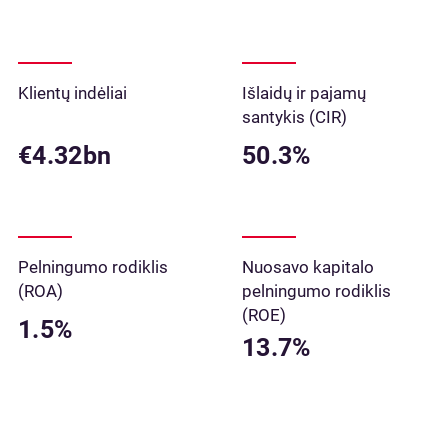
Klientų indėliai
Išlaidų ir pajamų
santykis (CIR)
€4.32bn
50.3%
Pelningumo rodiklis
Nuosavo kapitalo
(ROA)
pelningumo rodiklis
(ROE)
1.5%
13.7%