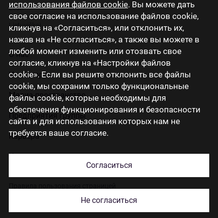
использования файлов cookie
. Вы можете дать
Eesti
свое согласие на использование файлов cookie,
Lietuviškai
кликнув на «Согласиться», или отклонить их,
нажав на «Не согласиться», а также вы можете в
любой момент изменить или отозвать свое
О нас
согласие, кликнув на «Настройки файлов
cookie». Если вы решите отклонить все файлы
Инвесторам
cookie, мы сохраним только функциональные
Медиа-пространство
файлы cookie, которые необходимы для
обеспечения функционирования и безопасности
Предприятия группы
сайта и для использования которых нам не
требуется ваше согласие.
Карьера
Контакты
Согласиться
Правила пользования страницей
Не согласиться
Использование cookies