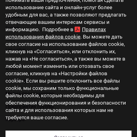
Latviski
использование сайта и онлайн-услуг более
удобным для вас, а также позволяют предлагать
Русский
отвечающие вашим интересам сервисы и
English
информацию. Подробнее в
Правилах
использования файлов cookie
. Вы можете дать
Eesti
свое согласие на использование файлов cookie,
Lietuviškai
кликнув на «Согласиться», или отклонить их,
нажав на «Не согласиться», а также вы можете в
любой момент изменить или отозвать свое
О нас
согласие, кликнув на «Настройки файлов
cookie». Если вы решите отклонить все файлы
Инвесторам
cookie, мы сохраним только функциональные
Медиа-пространство
файлы cookie, которые необходимы для
обеспечения функционирования и безопасности
Предприятия группы
сайта и для использования которых нам не
требуется ваше согласие.
Карьера
Контакты