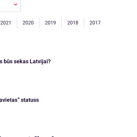
2021
2020
2019
2018
2017
s būs sekas Latvijai?
avietas” statuss