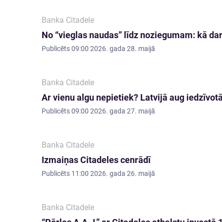
Banka Citadele
No “vieglas naudas” līdz noziegumam: kā d
Publicēts
09:00 2026. gada 28. maijā
Banka Citadele
Ar vienu algu nepietiek? Latvijā aug iedzīvot
Publicēts
09:00 2026. gada 27. maijā
Banka Citadele
Izmaiņas Citadeles cenrādī
Publicēts
11:00 2026. gada 26. maijā
Banka Citadele