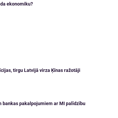
aida ekonomiku?
jas, tirgu Latvijā virza Ķīnas ražotāji
m bankas pakalpojumiem ar MI palīdzību