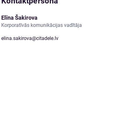
Kontaktpersona
Elīna Šakirova
Korporatīvās komunikācijas vadītāja
elina.sakirova@citadele.lv