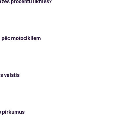
bāzes procentu likmes?
s pēc motocikliem
s valstis
us pirkumus