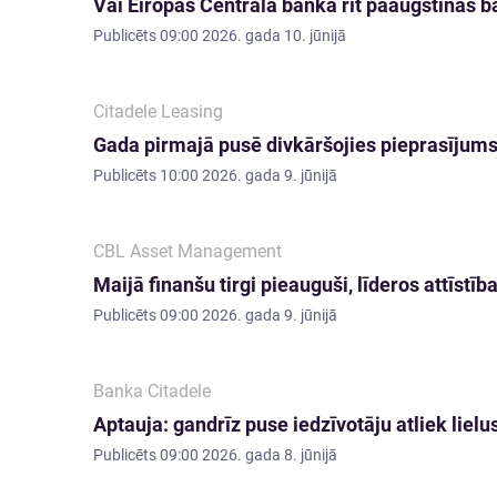
Vai Eiropas Centrālā banka rīt paaugstinās 
Publicēts
09:00 2026. gada 10. jūnijā
Citadele Leasing
Gada pirmajā pusē divkāršojies pieprasījum
Publicēts
10:00 2026. gada 9. jūnijā
CBL Asset Management
Maijā finanšu tirgi pieauguši, līderos attīstība
Publicēts
09:00 2026. gada 9. jūnijā
Banka Citadele
Aptauja: gandrīz puse iedzīvotāju atliek liel
Publicēts
09:00 2026. gada 8. jūnijā