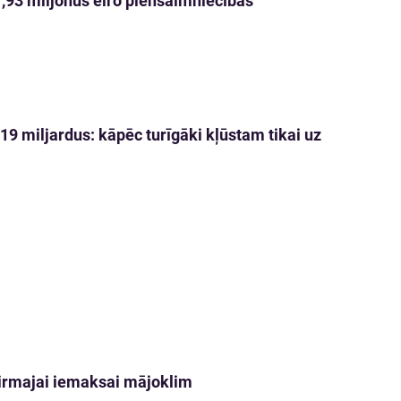
 1,93 miljonus eiro piensaimniecības
9 miljardus: kāpēc turīgāki kļūstam tikai uz
 pirmajai iemaksai mājoklim