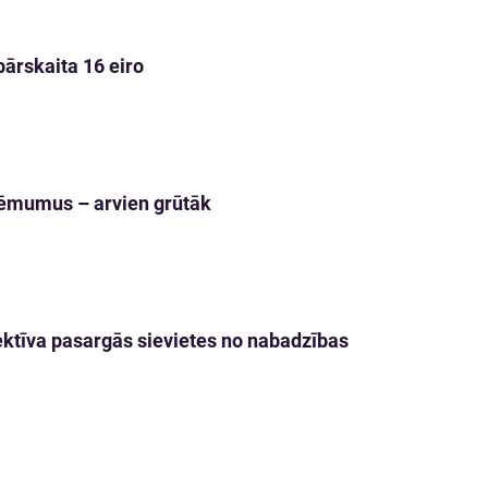
pārskaita 16 eiro
 lēmumus – arvien grūtāk
ektīva pasargās sievietes no nabadzības