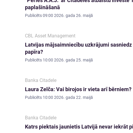
“Pērles A.A.J.” ar Citadeles atbalstu investē
paplašināšanā
Publicēts
09:00 2026. gada 26. maijā
CBL Asset Management
Latvijas mājsaimniecību uzkrājumi sasniedz 1
papīra?
Publicēts
10:00 2026. gada 25. maijā
Banka Citadele
Laura Zelča: Vai birojos ir vieta arī bērniem?
Publicēts
10:00 2026. gada 22. maijā
Banka Citadele
Katrs piektais jaunietis Latvijā nevar iekrāt