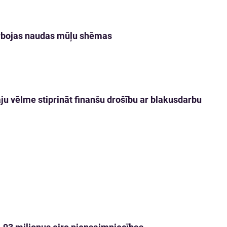
arbojas naudas mūļu shēmas
āju vēlme stiprināt finanšu drošību ar blakusdarbu