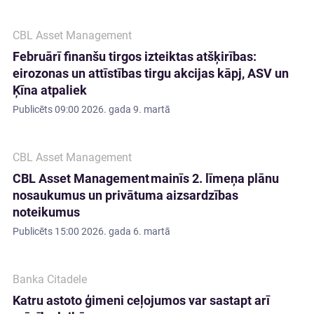
CBL Asset Management
Februārī finanšu tirgos izteiktas atšķirības:
eirozonas un attīstības tirgu akcijas kāpj, ASV un
Ķīna atpaliek
Publicēts
09:00 2026. gada 9. martā
CBL Asset Management
CBL Asset Management mainīs 2. līmeņa plānu
nosaukumus un privātuma aizsardzības
noteikumus
Publicēts
15:00 2026. gada 6. martā
Banka Citadele
Katru astoto ģimeni ceļojumos var sastapt arī