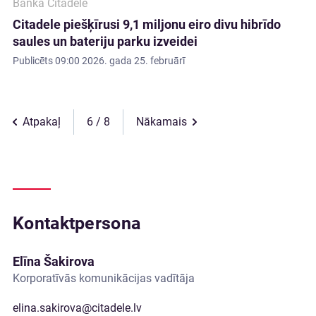
Banka Citadele
Citadele piešķīrusi 9,1 miljonu eiro divu hibrīdo
saules un bateriju parku izveidei
Publicēts
09:00 2026. gada 25. februārī
Atpakaļ
6
Nākamais
Kontaktpersona
Elīna Šakirova
Korporatīvās komunikācijas vadītāja
elina.sakirova@citadele.lv