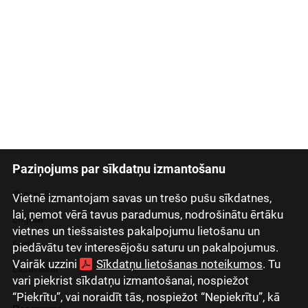
Paziņojums par sīkdatņu izmantošanu
Latviski
Русский
Vietnē izmantojam savas un trešo pušu sīkdatnes,
lai, ņemot vērā tavus paradumus, nodrošinātu ērtāku
English
vietnes un tiešsaistes pakalpojumu lietošanu un
Eesti
piedāvātu tev interesējošu saturu un pakalpojumus.
Vairāk uzzini
Sīkdatņu lietošanas noteikumos
. Tu
Lietuviškai
vari piekrist sīkdatņu izmantošanai, nospiežot
“Piekrītu”, vai noraidīt tās, nospiežot “Nepiekrītu”, kā