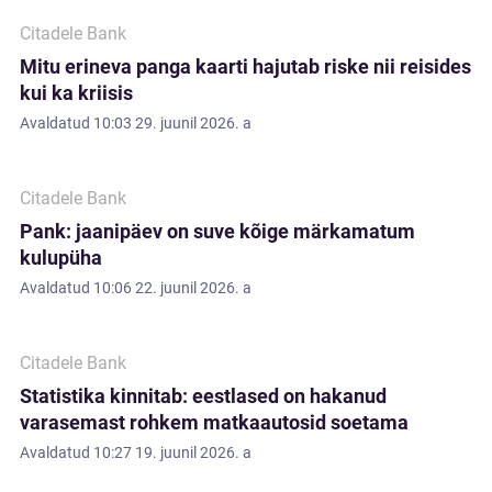
Citadele Bank
Mitu erineva panga kaarti hajutab riske nii reisides
kui ka kriisis
Avaldatud
10:03 29. juunil 2026. a
Citadele Bank
Pank: jaanipäev on suve kõige märkamatum
kulupüha
Avaldatud
10:06 22. juunil 2026. a
Citadele Bank
Statistika kinnitab: eestlased on hakanud
varasemast rohkem matkaautosid soetama
Avaldatud
10:27 19. juunil 2026. a