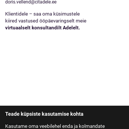
doris.vellend@citadele.ee
Klientidele – saa oma küsimustele
kiired vastused ööpäevaringselt meie
virtuaalselt konsultandilt Adelelt.
Teade küpsiste kasutamise kohta
Latviski
Русский
Kasutame oma veebilehel enda ja kolmandate