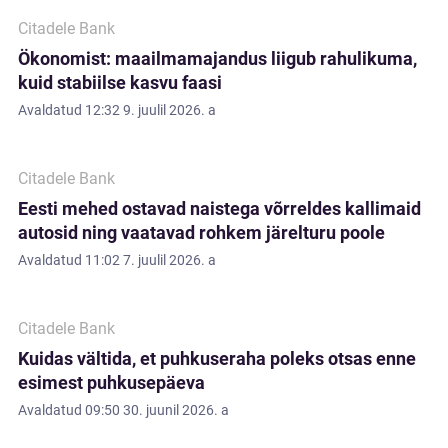
Citadele Bank
Ökonomist: maailmamajandus liigub rahulikuma,
kuid stabiilse kasvu faasi
Avaldatud
12:32 9. juulil 2026. a
Citadele Bank
Eesti mehed ostavad naistega võrreldes kallimaid
autosid ning vaatavad rohkem järelturu poole
Avaldatud
11:02 7. juulil 2026. a
Citadele Bank
Kuidas vältida, et puhkuseraha poleks otsas enne
esimest puhkusepäeva
Avaldatud
09:50 30. juunil 2026. a