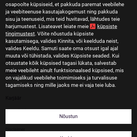
osapoolte küpsiseid, et pakkuda paremat veebilehe
English
ja veebiteenuse kasutajakogemust ning pakkuda
Eesti
sisu ja teenuseid, mis teid huvitavad, lähtudes teie
harjumustest. Lisateavet leiate meie
küpsiste
Lietuviškai
tingimustest
. Võite nõustuda küpsiste
kasutamisega, valides Kinnita, või keelduda neist,
Pangast
valides Keeldu. Samuti saate oma otsust igal ajal
muuta või tühistada, valides Küpsiste seaded. Kui
Investorsuhted
otsustate kõik küpsised tagasi lükata, salvestab
meie veebileht ainult funktsionaalsed küpsised, mis
Meedia
on vajalikud veebilehe toimimiseks ja turvalisuse
tagamiseks ning mille jaoks me ei vaja teie luba.
Grupi ettevõtted
Karjäär
Kontaktid
Nõustun
Disclaimer