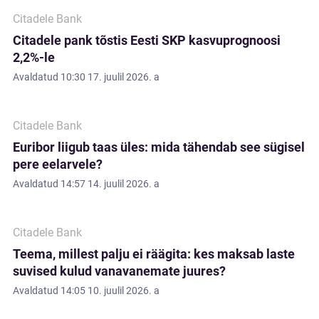
Citadele Bank
Citadele pank tõstis Eesti SKP kasvuprognoosi
2,2%-le
Avaldatud
10:30 17. juulil 2026. a
Citadele Bank
Euribor liigub taas üles: mida tähendab see sügisel
pere eelarvele?
Avaldatud
14:57 14. juulil 2026. a
Citadele Bank
Teema, millest palju ei räägita: kes maksab laste
suvised kulud vanavanemate juures?
Avaldatud
14:05 10. juulil 2026. a