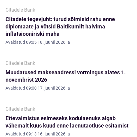
Citadele Bank
Citadele tegevjuht: turud sõlmisid rahu enne
diplomaate ja võtsid Baltikumilt halvima
inflatsiooniriski maha
Avaldatud
09:05 18. juunil 2026. a
Citadele Bank
Muudatused makseaadressi vormingus alates 1.
novembrist 2026
Avaldatud
09:00 17. juunil 2026. a
Citadele Bank
Ettevalmistus esimeseks kodulaenuks algab
vähemalt kuus kuud enne laenutaotluse esitamist
Avaldatud
09:13 16. juunil 2026. a