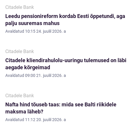
Citadele Bank
Leedu pensionireform kordab Eesti õppetundi, aga
palju suuremas mahus
Avaldatud
10:15 24. juulil 2026. a
Citadele Bank
Citadele kliendirahulolu-uuringu tulemused on läbi
aegade kõrgeimad
Avaldatud
09:00 21. juulil 2026. a
Citadele Bank
Nafta hind tõuseb taas: mida see Balti riikidele
maksma läheb?
Avaldatud
11:12 20. juulil 2026. a