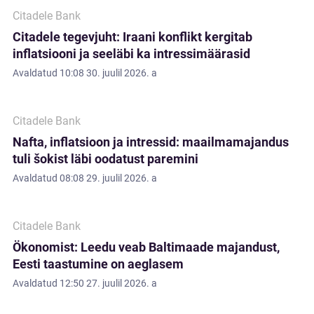
Citadele Bank
Citadele tegevjuht: Iraani konflikt kergitab
inflatsiooni ja seeläbi ka intressimäärasid
Avaldatud
10:08 30. juulil 2026. a
Citadele Bank
Nafta, inflatsioon ja intressid: maailmamajandus
tuli šokist läbi oodatust paremini
Avaldatud
08:08 29. juulil 2026. a
Citadele Bank
Ökonomist: Leedu veab Baltimaade majandust,
Eesti taastumine on aeglasem
Avaldatud
12:50 27. juulil 2026. a