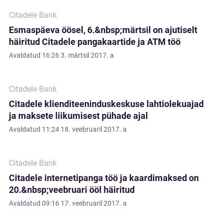
Citadele Bank
Esmaspäeva öösel, 6.&nbsp;märtsil on ajutiselt
häiritud Citadele pangakaartide ja ATM töö
Avaldatud
16:26 3. märtsil 2017. a
Citadele Bank
Citadele klienditeeninduskeskuse lahtiolekuajad
ja maksete liikumisest pühade ajal
Avaldatud
11:24 18. veebruaril 2017. a
Citadele Bank
Citadele internetipanga töö ja kaardimaksed on
20.&nbsp;veebruari ööl häiritud
Avaldatud
09:16 17. veebruaril 2017. a