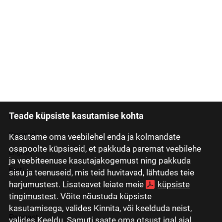
Teade küpsiste kasutamise kohta
Latviski
Русский
Kasutame oma veebilehel enda ja kolmandate
osapoolte küpsiseid, et pakkuda paremat veebilehe
English
ja veebiteenuse kasutajakogemust ning pakkuda
Eesti
sisu ja teenuseid, mis teid huvitavad, lähtudes teie
harjumustest. Lisateavet leiate meie
küpsiste
Lietuviškai
tingimustest
. Võite nõustuda küpsiste
kasutamisega, valides Kinnita, või keelduda neist,
Pangast
valides Keeldu. Samuti saate oma otsust igal ajal