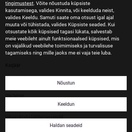
tingimustest
. Võite nõustuda küpsiste
kasutamisega, valides Kinnita, või keelduda neist,
Pangast
valides Keeldu. Samuti saate oma otsust igal ajal
muuta või tühistada, valides Küpsiste seaded. Kui
Investorsuhted
otsustate kõik küpsised tagasi lükata, salvestab
meie veebileht ainult funktsionaalsed küpsised, mis
Meedia
on vajalikud veebilehe toimimiseks ja turvalisuse
tagamiseks ning mille jaoks me ei vaja teie luba.
Grupi ettevõtted
Karjäär
Kontaktid
Nõustun
Disclaimer
Keeldun
Küpsiste kasutamisest
Isikuandmete töötlemise reeglid
Haldan seadeid
© 2026 Citadele Group