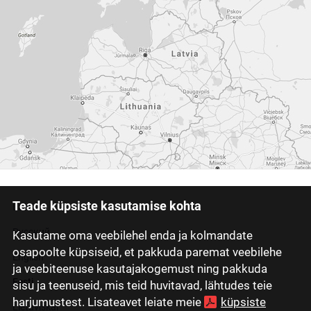
Teade küpsiste kasutamise kohta
Latviski
Русский
Kasutame oma veebilehel enda ja kolmandate
osapoolte küpsiseid, et pakkuda paremat veebilehe
English
ja veebiteenuse kasutajakogemust ning pakkuda
Eesti
sisu ja teenuseid, mis teid huvitavad, lähtudes teie
harjumustest. Lisateavet leiate meie
küpsiste
Lietuviškai