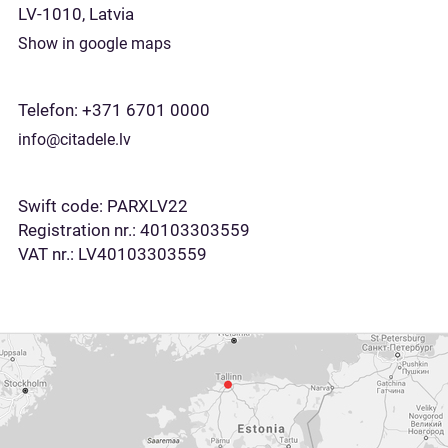
LV-1010, Latvia
Show in google maps
Telefon:
+371 6701 0000
info@citadele.lv
Swift code: PARXLV22
Registration nr.: 40103303559
VAT nr.: LV40103303559
Show
in
google
maps