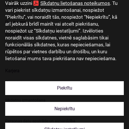
Vairāk uzzini
Sīkdatņu lietošanas noteikumos
. Tu
Lietuviškai
vari piekrist sīkdatņu izmantošanai, nospiežot
“Piekrītu”, vai noraidīt tās, nospiežot “Nepiekrītu”, kā
Par mums
arī jebkurā brīdī mainīt vai atcelt piekrišanu,
nospiežot uz “Sīkdatņu iestatījumi”. Izvēloties
Investoriem
noraidīt visas sīkdatnes, vietnē saglabāsim tikai
funkcionālās sīkdatnes, kuras nepieciešamas, lai
Mediju telpa
rūpētos par vietnes darbību un drošību, un kuru
lietošanai mums tava piekrišana nav nepieciešama.
Grupas uzņēmumi
Karjera
Kontakti
Piekrītu
Sīkdatņu izmantošana
Nepiekrītu
Lapas lietošanas noteikumi
Personas datu apstrāde un aizsardzība