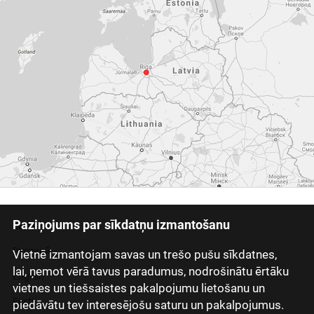
Paziņojums par sīkdatņu izmantošanu
Latviski
Русский
Vietnē izmantojam savas un trešo pušu sīkdatnes,
lai, ņemot vērā tavus paradumus, nodrošinātu ērtāku
English
vietnes un tiešsaistes pakalpojumu lietošanu un
Eesti
piedāvātu tev interesējošu saturu un pakalpojumus.