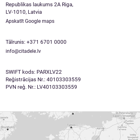
Republikas laukums 2A Riga,
LV-1010, Latvia
Apskatīt Google maps
Tālrunis:
+371 6701 0000
info@citadele.lv
SWIFT kods: PARXLV22
Reģistrācijas Nr.: 40103303559
PVN reģ. Nr.: LV40103303559
Apskatīt
Google
maps