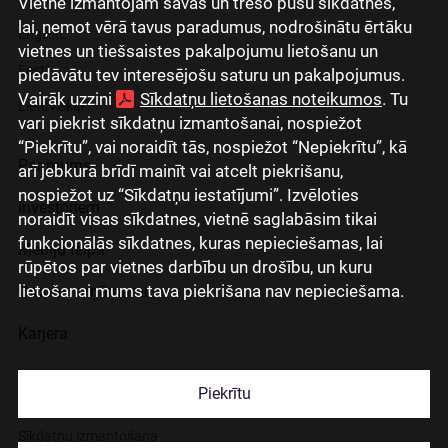
Vietnē izmantojam savas un trešo pušu sīkdatnes,
lai, ņemot vērā tavus paradumus, nodrošinātu ērtāku
English
vietnes un tiešsaistes pakalpojumu lietošanu un
Eesti
piedāvātu tev interesējošu saturu un pakalpojumus.
Vairāk uzzini
Sīkdatņu lietošanas noteikumos
. Tu
Lietuviškai
vari piekrist sīkdatņu izmantošanai, nospiežot
“Piekrītu”, vai noraidīt tās, nospiežot “Nepiekrītu”, kā
Par mums
arī jebkurā brīdī mainīt vai atcelt piekrišanu,
nospiežot uz “Sīkdatņu iestatījumi”. Izvēloties
Investoriem
noraidīt visas sīkdatnes, vietnē saglabāsim tikai
funkcionālās sīkdatnes, kuras nepieciešamas, lai
Mediju telpa
rūpētos par vietnes darbību un drošību, un kuru
lietošanai mums tava piekrišana nav nepieciešama.
Grupas uzņēmumi
Karjera
Kontakti
Piekrītu
Sīkdatņu izmantošana