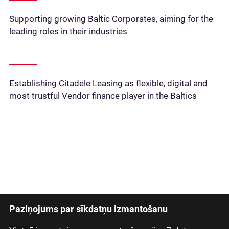
Supporting growing Baltic Corporates, aiming for the
leading roles in their industries
Establishing Citadele Leasing as flexible, digital and
most trustful Vendor finance player in the Baltics
Paziņojums par sīkdatņu izmantošanu
Latviski
Русский