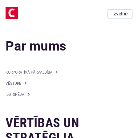
Izvēlne
Par mums
KORPORATĪVĀ PĀRVALDĪBA
VĒSTURE
ILGTSPĒJA
VĒRTĪBAS UN
STRATĒĢIJA