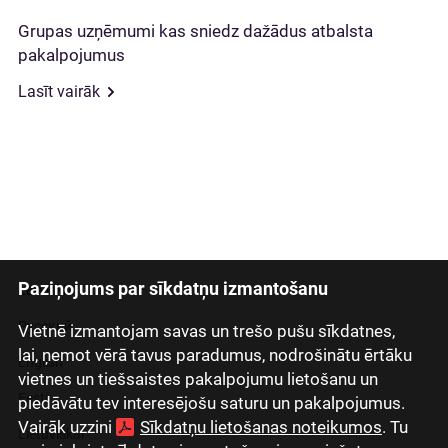
Grupas uzņēmumi kas sniedz dažādus atbalsta
pakalpojumus
Lasīt vairāk
Paziņojums par sīkdatņu izmantošanu
Latviski
Русский
Vietnē izmantojam savas un trešo pušu sīkdatnes,
lai, ņemot vērā tavus paradumus, nodrošinātu ērtāku
English
vietnes un tiešsaistes pakalpojumu lietošanu un
Eesti
piedāvātu tev interesējošu saturu un pakalpojumus.
Vairāk uzzini
Sīkdatņu lietošanas noteikumos
. Tu
Lietuviškai