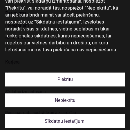
vari piekrist sīkdatņu izmantošanai, nospiežot
“Piekrītu”, vai noraidīt tās, nospiežot “Nepiekrītu”, kā
Par mums
arī jebkurā brīdī mainīt vai atcelt piekrišanu,
nospiežot uz “Sīkdatņu iestatījumi”. Izvēloties
Investoriem
noraidīt visas sīkdatnes, vietnē saglabāsim tikai
funkcionālās sīkdatnes, kuras nepieciešamas, lai
Mediju telpa
rūpētos par vietnes darbību un drošību, un kuru
lietošanai mums tava piekrišana nav nepieciešama.
Grupas uzņēmumi
Karjera
Kontakti
Piekrītu
Sīkdatņu izmantošana
Nepiekrītu
Lapas lietošanas noteikumi
Personas datu apstrāde un aizsardzība
Sīkdatņu iestatījumi
© 2026 Citadele Group