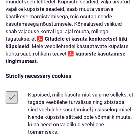
muudel veebilehtedel. Küpsiste seadeid, välja arvatud
vajalike küpsiste seadeid, saab muuta vastava
kastikese märgistamisega, mis osutab nende
kasutamisega nõustumisele. Kõnealuseid valikuid
saab vajaduse korral igal ajal muuta, millega
tagatakse, et
Citadele ei kasuta konkreetset liiki
küpsiseid
. Meie veebilehtedel kasutatavate küpsiste
kohta saab rohkem teavet
küpsiste kasutamise
tingimustest
.
Strictly necessary cookies
Küpsised, mille kasutamist vajame selleks, et
tagada veebilehe turvalisus ning abistada
sind veebilehe kasutamisel ja sisselogimisel.
Nende küpsiste sätteid pole võimalik muuta,
kuna need on vajalikud veebilehe
toimimiseks.