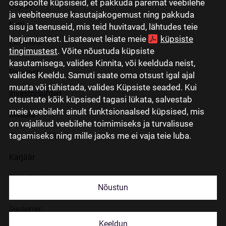
osapoolte küpsiseid, et pakkuda paremat veebilehe
English
ja veebiteenuse kasutajakogemust ning pakkuda
Eesti
sisu ja teenuseid, mis teid huvitavad, lähtudes teie
harjumustest. Lisateavet leiate meie
küpsiste
Lietuviškai
tingimustest
. Võite nõustuda küpsiste
kasutamisega, valides Kinnita, või keelduda neist,
Pangast
valides Keeldu. Samuti saate oma otsust igal ajal
muuta või tühistada, valides Küpsiste seaded. Kui
Investorsuhted
otsustate kõik küpsised tagasi lükata, salvestab
meie veebileht ainult funktsionaalsed küpsised, mis
Meedia
on vajalikud veebilehe toimimiseks ja turvalisuse
tagamiseks ning mille jaoks me ei vaja teie luba.
Grupi ettevõtted
Karjäär
Kontaktid
Nõustun
Disclaimer
Keeldun