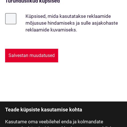
Turunduslikud küpsised
Küpsised, mida kasutatakse reklaamide
mõjususe hindamiseks ja sulle asjakohaste
reklaamide kuvamiseks.
Salvestan muudatused
Teade küpsiste kasutamise kohta
Latviski
Русский
Kasutame oma veebilehel enda ja kolmandate