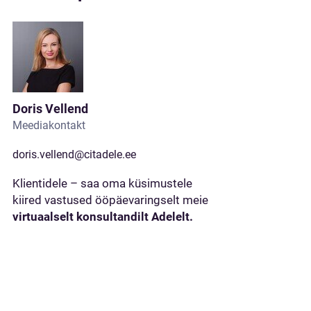
Doris Vellend
Meediakontakt
doris.vellend@citadele.ee
Klientidele – saa oma küsimustele
kiired vastused ööpäevaringselt meie
virtuaalselt konsultandilt Adelelt.