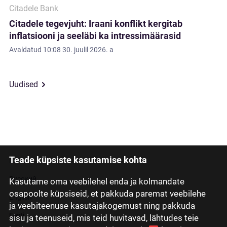
Citadele Bank
Citadele tegevjuht: Iraani konflikt kergitab
inflatsiooni ja seeläbi ka intressimäärasid
Avaldatud
10:08 30. juulil 2026. a
Uudised
Teade küpsiste kasutamise kohta
Latviski
Русский
Kasutame oma veebilehel enda ja kolmandate
osapoolte küpsiseid, et pakkuda paremat veebilehe
English
ja veebiteenuse kasutajakogemust ning pakkuda
Eesti
sisu ja teenuseid, mis teid huvitavad, lähtudes teie