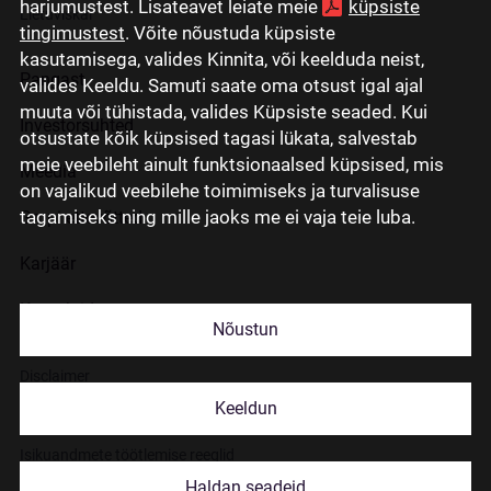
harjumustest. Lisateavet leiate meie
küpsiste
Lietuviškai
tingimustest
. Võite nõustuda küpsiste
kasutamisega, valides Kinnita, või keelduda neist,
Pangast
valides Keeldu. Samuti saate oma otsust igal ajal
muuta või tühistada, valides Küpsiste seaded. Kui
Investorsuhted
otsustate kõik küpsised tagasi lükata, salvestab
meie veebileht ainult funktsionaalsed küpsised, mis
Meedia
on vajalikud veebilehe toimimiseks ja turvalisuse
tagamiseks ning mille jaoks me ei vaja teie luba.
Grupi ettevõtted
Karjäär
Kontaktid
Nõustun
Disclaimer
Keeldun
Küpsiste kasutamisest
Isikuandmete töötlemise reeglid
Haldan seadeid