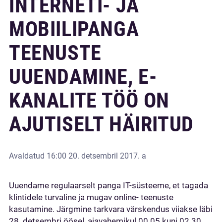
INTERNETI- JA
MOBIILIPANGA
TEENUSTE
UUENDAMINE, E-
KANALITE TÖÖ ON
AJUTISELT HÄIRITUD
Avaldatud
16:00 20. detsembril 2017. a
Uuendame regulaarselt panga IT-süsteeme, et tagada
klintidele turvaline ja mugav online- teenuste
kasutamine. Järgmine tarkvara värskendus viiakse läbi
28. detsembri öösel, ajavahemikul 00.05 kuni 02.30.