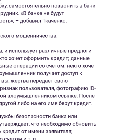
ку, самостоятельно позвонить в банк
рудник. «В банке не будут
сть», – добавил Ткаченко.
вского мошенничества.
а, и использует различные предлоги
 кто хочет оформить кредит; данные
ьные операции со счетом; некто хочет
злоумышленник получает доступ к
твы, жертва передает свою
ризнак пользователя, фотографию ID-
нной злоумышленником ссылке. После
 другой либо на его имя берут кредит.
лужбы безопасности банка или
утверждает, что необходимо обновить
ь кредит от имени заявителя;
счетом и т. п.