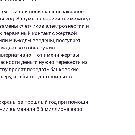
ртвы пришли посылка или заказное
ный код. Злоумышленники также могут
замены счетчиков электроэнергии и
ак первичный контакт с жертвой
или PIN-коды введены, поступает
рждает, что обнаружил
льтернативно – от имени жертвы
пасности деньги нужно перевести на
ртву просят передать банковские
ьеру, чтобы тот доставил их в
охраны за прошлый год при помощи
нии выманили 8,8 миллиона евро.