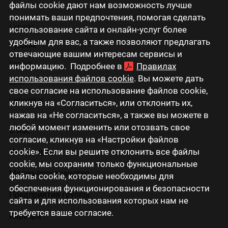
файлы cookie дают нам возможность лучше
понимать ваши предпочтения, помогая сделать
Latviski
использование сайта и онлайн-услуг более
удобным для вас, а также позволяют предлагать
Русский
отвечающие вашим интересам сервисы и
English
информацию. Подробнее в
Правилах
использования файлов cookie
. Вы можете дать
Eesti
свое согласие на использование файлов cookie,
Lietuviškai
кликнув на «Согласиться», или отклонить их,
нажав на «Не согласиться», а также вы можете в
любой момент изменить или отозвать свое
О нас
согласие, кликнув на «Настройки файлов
cookie». Если вы решите отклонить все файлы
Инвесторам
cookie, мы сохраним только функциональные
Медиа-пространство
файлы cookie, которые необходимы для
обеспечения функционирования и безопасности
Предприятия группы
сайта и для использования которых нам не
требуется ваше согласие.
Карьера