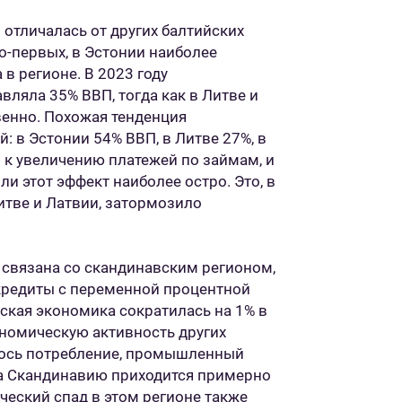
отличалась от других балтийских
о-первых, в Эстонии наиболее
 в регионе. В 2023 году
ляла 35% ВВП, тогда как в Литве и
венно. Похожая тенденция
: в Эстонии 54% ВВП, в Литве 27%, в
 к увеличению платежей по займам, и
и этот эффект наиболее остро. Это, в
итве и Латвии, затормозило
 связана со скандинавским регионом,
кредиты с переменной процентной
нская экономика сократилась на 1% в
ономическую активность других
илось потребление, промышленный
на Скандинавию приходится примерно
ческий спад в этом регионе также