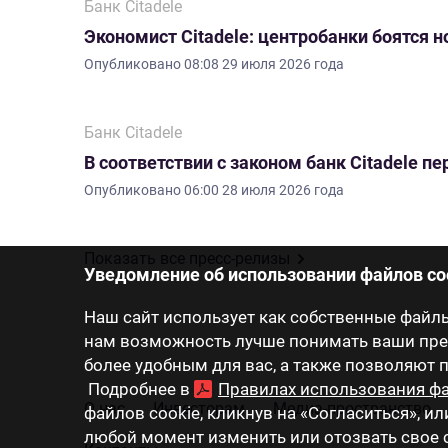
Банк Citadele
Экономист Citadele: центробанки боятся 
Опубликовано
08:08 29 июля 2026 года
Банк Citadele
В соответствии с законом банк Citadele 
Опубликовано
06:00 28 июля 2026 года
Показать все пресс-релизы
Уведомление об использовании файлов co
Наш сайт использует как собственные файлы 
нам возможность лучше понимать ваши пред
более удобным для вас, а также позволяют
Подробнее в
Правилах использования фа
О нас
Инвесторам
Медиа-пространство
файлов cookie, кликнув на «Согласиться», ил
любой момент изменить или отозвать свое с