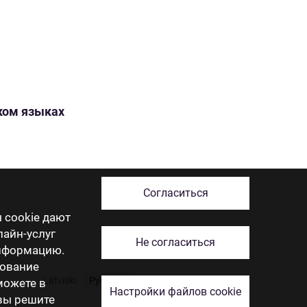
ском языках
Согласиться
 cookie дают
лайн-услуг
Не согласиться
информацию.
зование
Latviski
Русский
English
Eesti
Lietuviškai
 можете в
Настройки файлов cookie
 вы решите