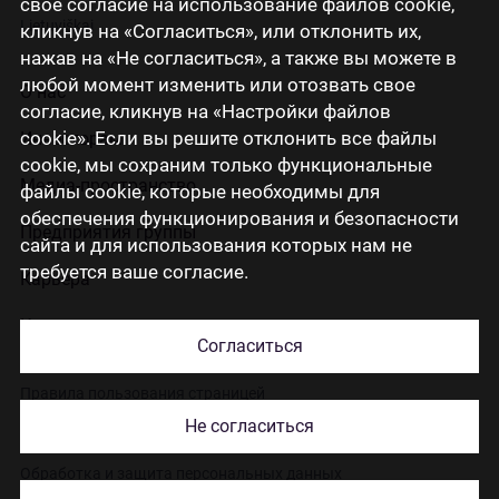
свое согласие на использование файлов cookie,
Lietuviškai
кликнув на «Согласиться», или отклонить их,
нажав на «Не согласиться», а также вы можете в
любой момент изменить или отозвать свое
О нас
согласие, кликнув на «Настройки файлов
cookie». Если вы решите отклонить все файлы
Инвесторам
cookie, мы сохраним только функциональные
Медиа-пространство
файлы cookie, которые необходимы для
обеспечения функционирования и безопасности
Предприятия группы
сайта и для использования которых нам не
требуется ваше согласие.
Карьера
Контакты
Согласиться
Правила пользования страницей
Не согласиться
Использование cookies
Обработка и защита персональных данных