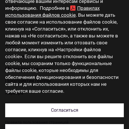
отвечающие вашим интересам сервисы и
English
информацию. Подробнее в
Правилах
использования файлов cookie
. Вы можете дать
Eesti
свое согласие на использование файлов cookie,
Lietuviškai
кликнув на «Согласиться», или отклонить их,
нажав на «Не согласиться», а также вы можете в
любой момент изменить или отозвать свое
О нас
согласие, кликнув на «Настройки файлов
cookie». Если вы решите отклонить все файлы
Инвесторам
cookie, мы сохраним только функциональные
Медиа-пространство
файлы cookie, которые необходимы для
обеспечения функционирования и безопасности
Предприятия группы
сайта и для использования которых нам не
требуется ваше согласие.
Карьера
Контакты
Согласиться
Правила пользования страницей