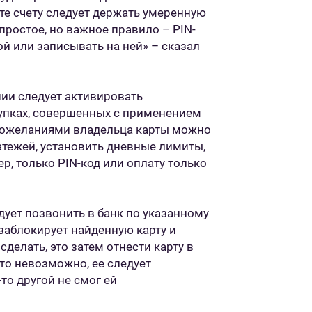
рте счету следует держать умеренную
 простое, но важное правило – PIN-
ой или записывать на ней» – сказал
ии следует активировать
купках, совершенных с применением
с пожеланиями владельца карты можно
атежей, установить дневные лимиты,
р, только PIN-код или оплату только
дует позвонить в банк по указанному
 заблокирует найденную карту и
делать, это затем отнести карту в
это невозможно, ее следует
то другой не смог ей