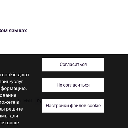
ском языках
Согласиться
 cookie дают
лайн-услуг
Не согласиться
информацию.
зование
Latviski
Русский
English
Eesti
Lietuviškai
 можете в
Настройки файлов cookie
 вы решите
димы для
тся ваше