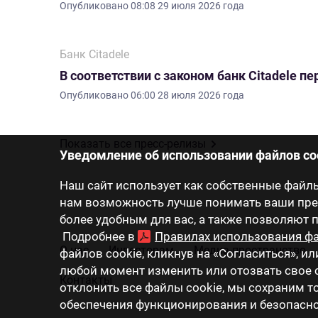
Опубликовано
08:08 29 июля 2026 года
Банк Citadele
В соответствии с законом банк Citadele 
Опубликовано
06:00 28 июля 2026 года
Показать все пресс-релизы
Уведомление об использовании файлов co
Наш сайт использует как собственные файлы 
нам возможность лучше понимать ваши пред
более удобным для вас, а также позволяют
Подробнее в
Правилах использования фа
О нас
Инвесторам
Медиа-пространство
файлов cookie, кликнув на «Согласиться», ил
любой момент изменить или отозвать свое с
Контакты
отклонить все файлы cookie, мы сохраним 
обеспечения функционирования и безопаснос