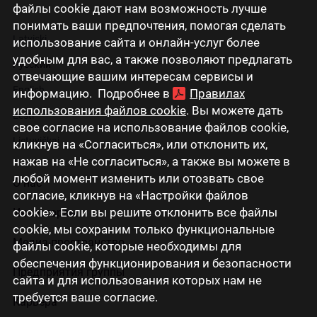
файлы cookie дают нам возможность лучше
понимать ваши предпочтения, помогая сделать
Latviski
использование сайта и онлайн-услуг более
удобным для вас, а также позволяют предлагать
Русский
отвечающие вашим интересам сервисы и
English
информацию. Подробнее в
Правилах
использования файлов cookie
. Вы можете дать
Eesti
свое согласие на использование файлов cookie,
Lietuviškai
кликнув на «Согласиться», или отклонить их,
нажав на «Не согласиться», а также вы можете в
любой момент изменить или отозвать свое
О нас
согласие, кликнув на «Настройки файлов
cookie». Если вы решите отклонить все файлы
Инвесторам
cookie, мы сохраним только функциональные
Медиа-пространство
файлы cookie, которые необходимы для
обеспечения функционирования и безопасности
Предприятия группы
сайта и для использования которых нам не
требуется ваше согласие.
Карьера