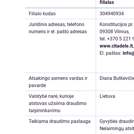
filialas
Filialo kodas
304940934
Juridinis adresas, telefono
Konstitucijos pr.
numeris ir el. pašto adresas
09308 Vilnius,
tel. +370 5 221
www.citadele.lt
,
El. paštas:
info@
Atsakingo asmens vardas ir
Diana Butkeviči
pavardė
Valstybė narė, kurioje
Lietuva
atstovas užsiima draudimo
tarpininkavimu
Teikiama draudimo paslauga
Gyvybės draudi
Nelaimingų atsi