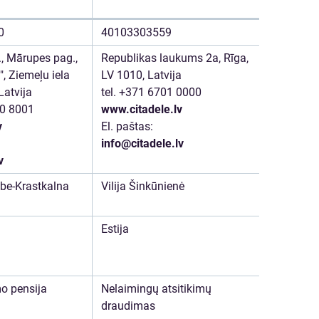
0
40103303559
, Mārupes pag.,
Republikas laukums 2a, Rīga,
", Ziemeļu iela
LV 1010, Latvija
Latvija
tel. +371 6701 0000
00 8001
www.citadele.lv
v
El. paštas:
info@citadele.lv
v
e-Krastkalna
Vilija Šinkūnienė
Estija
o pensija
Nelaimingų atsitikimų
draudimas