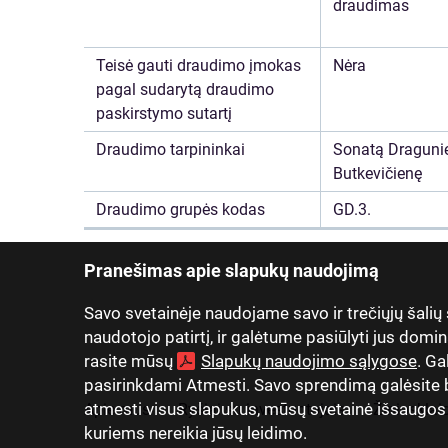
draudimas
Teisė gauti draudimo įmokas
Nėra
pagal sudarytą draudimo
paskirstymo sutartį
Draudimo tarpininkai
Sonatą Draguni
Butkevičienę
Draudimo grupės kodas
GD.3.
Pranešimas apie slapukų naudojimą
Savo svetainėje naudojame savo ir trečiųjų šalių
naudotojo patirtį, ir galėtume pasiūlyti jus domin
rasite mūsų
Slapukų naudojimo sąlygose
. Ga
pasirinkdami Atmesti. Savo sprendimą galėsite be
atmesti visus slapukus, mūsų svetainė išsaugos tik
Apie mus
Ryšiai su investuotojais
Žiniasklai
kuriems nereikia jūsų leidimo.