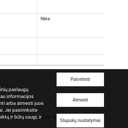
Nėra
Patvirtinti
tinių paslaugų
giau informacijos
Atmesti
nti arba atmesti juos
. Jei pasirinksite
ktų ir būtų saugi, ir
Latviski
Русский
English
Eesti
Lietuviškai
Slapukų nustatymai