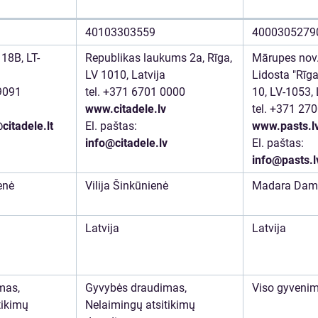
40103303559
4000305279
 18B, LT-
Republikas laukums 2a, Rīga,
Mārupes nov.
LV 1010, Latvija
Lidosta "Rīga
 9091
tel. +371 6701 0000
10, LV-1053, 
www.citadele.lv
tel. +371 27
citadele.lt
El. paštas:
www.pasts.l
info@citadele.lv
El. paštas:
info@pasts.l
enė
Vilija Šinkūnienė
Madara Damb
Latvija
Latvija
mas,
Gyvybės draudimas,
Viso gyvenim
tikimų
Nelaimingų atsitikimų