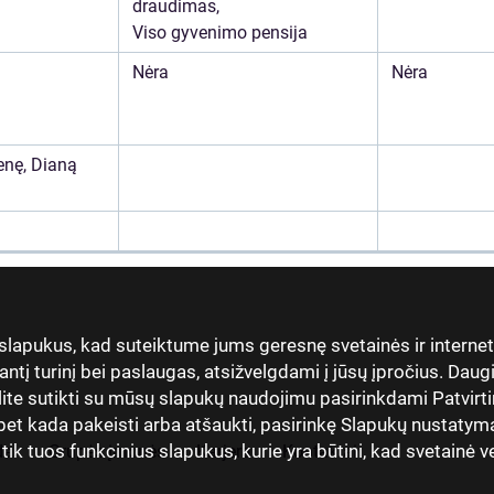
draudimas,
Viso gyvenimo pensija
Nėra
Nėra
enę, Dianą
 slapukus, kad suteiktume jums geresnę svetainės ir interne
antį turinį bei paslaugas, atsižvelgdami į jūsų įpročius. Dau
lite sutikti su mūsų slapukų naudojimu pasirinkdami Patvirti
t kada pakeisti arba atšaukti, pasirinkę Slapukų nustatymai
 tuos funkcinius slapukus, kurie yra būtini, kad svetainė vei
dai
Grupės įmonės
Karjera
Kontaktai