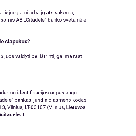
kai išjungiami arba jų atsisakoma,
isomis AB „Citadele“ banko svetainėje
ie slapukus?
juos valdyti bei ištrinti, galima rasti
komų identifikacijos ar paslaugų
tadele“ bankas, juridinio asmens kodas
, Vilnius, LT-03107 (Vilnius, Lietuvos
citadele.lt
.