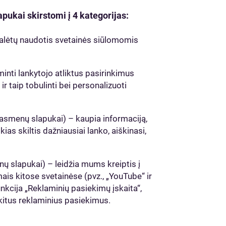
pukai skirstomi į 4 kategorijas:
 galėtų naudotis svetainės siūlomomis
minti lankytojo atliktus pasirinkimus
ir taip tobulinti bei personalizuoti
ų asmenų slapukai) – kaupia informaciją,
as skiltis dažniausiai lanko, aiškinasi,
enų slapukai) – leidžia mums kreiptis į
ais kitose svetainėse (pvz., „YouTube“ ir
kcija „Reklaminių pasiekimų įskaita“,
 kitus reklaminius pasiekimus.