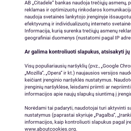
AB „Citadele“ bankas naudoja trečiųjų asmenų, pv
reklamas ir optimizuotų rinkodaros komunikacij
naudoja svetainės lankytojo įrenginyje išsaugotu
efektyvumą ir individualizuotų interneto svetainė
Informacija, kurią surenka trečiųjų asmenų reklamo
geografiniai duomenys (nustatomi pagal IP adre
Ar galima kontroliuoti slapukus, atsisakyti jų
Visų populiariausių naršyklių (pvz., „Google Chrom
„Mozilla“, „Opera“ ir kt.) naujausios versijos na
keičiant įrenginio naršyklės nustatymus. Naudoto
įrenginių naršyklėse, leisdami priimti ar nepriim
informacijos apie naujų slapukų siuntimą į įrengin
Norėdami tai padaryti, naudotojai turi aktyvinti 
nustatymus (paprastai skyriuje „Pagalba“, „Įran
informacijos, kaip kontroliuoti slapukus pagal įre
www.aboutcookies.org.