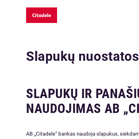
Slapukų nuostato
SLAPUKŲ IR PANAŠ
NAUDOJIMAS AB „C
AB „Citadele“ bankas naudoja slapukus, siekdamas