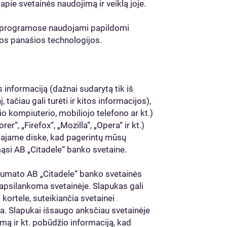
ie svetainės naudojimą ir veiklą joje.
e programose naudojami papildomi
 kitos panašios technologijos.
s informaciją (dažnai sudarytą tik iš
, tačiau gali turėti ir kitos informacijos),
o kompiuterio, mobiliojo telefono ar kt.)
r“, „Firefox“, „Mozilla“, „Opera“ ir kt.)
etajame diske, kad pagerintų mūsų
ąsi AB „Citadele“ banko svetaine.
numato AB „Citadele“ banko svetainės
i apsilankoma svetainėje. Slapukas gali
kortele, suteikiančia svetainei
ma. Slapukai išsaugo anksčiau svetainėje
imą ir kt. pobūdžio informaciją, kad