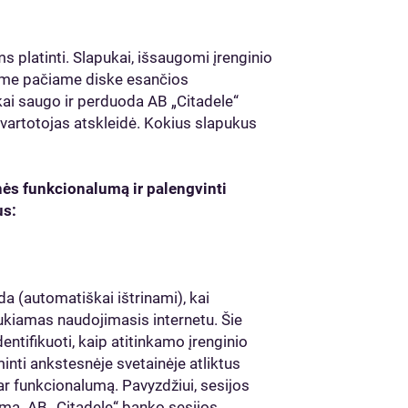
s platinti. Slapukai, išsaugomi įrenginio
 tame pačiame diske esančios
ukai saugo ir perduoda AB „Citadele“
 vartotojas atskleidė. Kokius slapukus
nės funkcionalumą ir palengvinti
us:
ada (automatiškai ištrinami), kai
aukiamas naudojimasis internetu. Šie
ntifikuoti, kaip atitinkamo įrenginio
minti ankstesnėje svetainėje atliktus
ar funkcionalumą. Pavyzdžiui, sesijos
umą. AB „Citadele“ banko sesijos