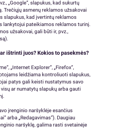
z., „Google“, slapukus, kad sukurtų
ą. Trečiųjų asmenų reklamos užsakovai
s slapukus, kad įvertintų reklamos
s lankytojui pateikiamos reklamos turinį.
s užsakovai, gali būti ir, pvz.,
są).
 ar ištrinti juos? Kokios to pasekmės?
e“, „Internet Explorer“, „Firefox“,
udotojams leidžiama kontroliuoti slapukus,
jai patys gali keisti nustatymus savo
ti visų ar numatytų slapukų arba gauti
į.
savo įrenginio naršyklėje esančius
kiai“ arba „Redagavimas“). Daugiau
nginio naršyklę, galima rasti svetainėje