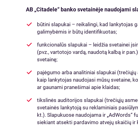
AB „Citadele“ banko svetainėje naudojami sla
būtini slapukai – reikalingi, kad lankytojas
galimybėmis ir būtų identifikuotas;
funkcionalūs slapukai – leidžia svetainei įsi
(pvz., vartotojo vardą, naudotą kalbą ir pan.) 
svetainę;
pajėgumo arba analitiniai slapukai (trečiųj
kaip lankytojas naudojasi mūsų svetaine, koki
ar gaunami pranešimai apie klaidas;
tikslinės auditorijos slapukai (trečiųjų asm
svetainės lankytoją su reklaminiais pasiūlym
kt.). Slapukuose naudojama ir „AdWords“ fun
siekiant atsekti pardavimo atvejų skaičių ir