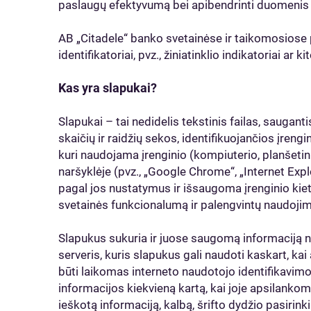
paslaugų efektyvumą bei apibendrinti duomenis ap
AB „Citadele“ banko svetainėse ir taikomosios
identifikatoriai, pvz., žiniatinklio indikatoriai ar
Kas yra slapukai?
Slapukai – tai nedidelis tekstinis failas, sauganti
skaičių ir raidžių sekos, identifikuojančios įrenginį
kuri naudojama įrenginio (kompiuterio, planšetini
naršyklėje (pvz., „Google Chrome“, „Internet Explore
pagal jos nustatymus ir išsaugoma įrenginio ki
svetainės funkcionalumą ir palengvintų naudojim
Slapukus sukuria ir juose saugomą informaciją 
serveris, kuris slapukus gali naudoti kaskart, ka
būti laikomas interneto naudotojo identifikavimo 
informacijos kiekvieną kartą, kai joje apsilanko
ieškotą informaciją, kalbą, šrifto dydžio pasirink