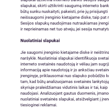
slapukai, skirti užtikrinti saugumą interneto bank
būtų sunku nuskaityti, pakeisti, prie jų prisijungt
neišsaugomi įrenginio kietajame diske, taip pat n
Sesijos slapukų naudojimas nutraukiamas įrengin
ir neprieinamas net tuo atveju, jei sesija numatyt
Nuolatiniai slapukai
Jie saugomi įrenginio kietajame diske ir neištrin
naršyklė. Nuolatiniai slapukai identifikuoja svet
interneto svetainės naudotoją ir vėliau jam sugrį
informaciją apie naudotoją ir jo anksčiau svetain
įrenginyje, priklausomai nuo slapuko pobūdžio k
tam, kad būtų analizuojamas svetainės lankytojų
skyriuje praleidžiamas vidutinis laikas ir tai, kai
naudojasi. Analizuojant gautus duomenis, įmanom
nuolatiniai svetainės slapukai, atsižvelgiant į įr
tiesioginei reklamai.