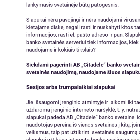
lankymasis svetainėje būtų patogesnis.
Slapukai nėra pavojingi ir nėra naudojami virusam
kietajame diske, negali rasti ir nuskaityti kitos
informacijos, rasti el. pašto adreso ir pan. Slap
banko svetainės serveriui tiek informacijos, kiek
naudojame ir kokiais tikslais?
Siekdami pagerinti AB „Citadele“ banko svetai
svetainės naudojimą, naudojame šiuos slapuk
Sesijos arba trumpalaikiai slapukai
Jie išsaugomi įrenginio atmintyje ir laikomi iki t
uždaroma įrenginio interneto naršyklė, t. y. nutr
slapukai padeda AB „Citadele“ banko svetainei ide
naudotojas pereina iš vienos svetainės į kitą, įsi
veiksmus, taip pat užtikrinti svetainės saugumą 
slapukai užtikrina interneto banko sesijos saug