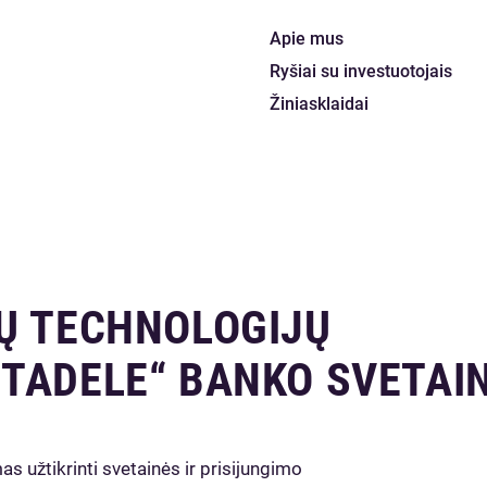
Apie mus
Ryšiai su investuotojais
Žiniasklaidai
s
IŲ TECHNOLOGIJŲ
ITADELE“ BANKO SVETAI
 užtikrinti svetainės ir prisijungimo