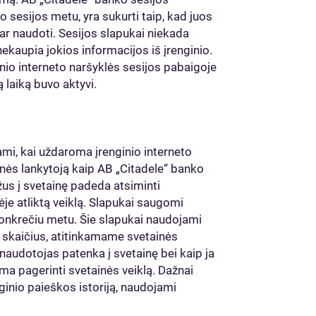
o sesijos metu, yra sukurti taip, kad juos
i ar naudoti. Sesijos slapukai niekada
ekaupia jokios informacijos iš įrenginio.
io interneto naršyklės sesijos pabaigoje
ą laiką buvo aktyvi.
ami, kai uždaroma įrenginio interneto
ainės lankytoją kaip AB „Citadele“ banko
žus į svetainę padeda atsiminti
ėje atliktą veiklą. Slapukai saugomi
onkrečiu metu. Šie slapukai naudojami
 skaičius, atitinkamame svetainės
p naudotojas patenka į svetainę bei kaip ja
a pagerinti svetainės veiklą. Dažnai
enginio paieškos istoriją, naudojami