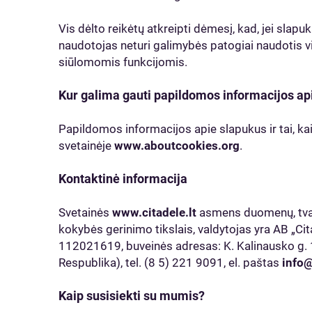
Vis dėlto reikėtų atkreipti dėmesį, kad, jei slapu
naudotojas neturi galimybės patogiai naudotis v
siūlomomis funkcijomis.
Kur galima gauti papildomos informacijos ap
Papildomos informacijos apie slapukus ir tai, kaip 
svetainėje
www.aboutcookies.org
.
Kontaktinė informacija
Svetainės
www.citadele.lt
asmens duomenų, tvar
kokybės gerinimo tikslais, valdytojas yra AB „Ci
112021619, buveinės adresas: K. Kalinausko g. 13
Respublika), tel. (8 5) 221 9091, el. paštas
info@
Kaip susisiekti su mumis?