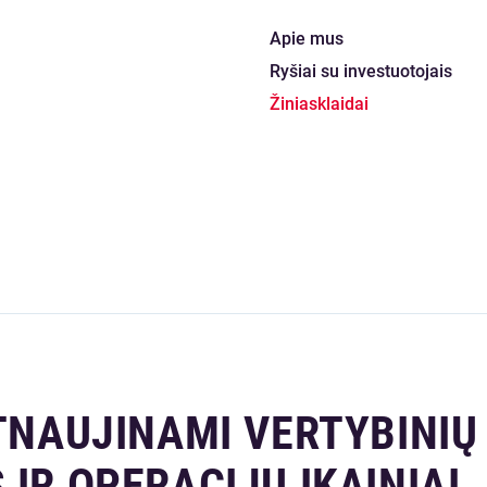
Apie mus
Ryšiai su investuotojais
Žiniasklaidai
ATNAUJINAMI VERTYBINIŲ
IR OPERACIJŲ ĮKAINIAI