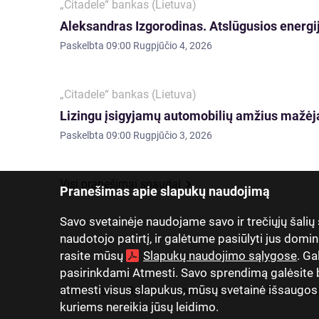
„Citadele“ bankas (Lietuva)
Aleksandras Izgorodinas. Atslūgusios energij
Paskelbta
09:00 Rugpjūčio 4, 2026
„Citadele“ bankas (Lietuva)
Lizingu įsigyjamų automobilių amžius mažėja
Paskelbta
09:00 Rugpjūčio 3, 2026
Visi pranešimai spaudai
Pranešimas apie slapukų naudojimą
Savo svetainėje naudojame savo ir trečiųjų šalių
naudotojo patirtį, ir galėtume pasiūlyti jus domin
rasite mūsų
Slapukų naudojimo sąlygose
. Ga
pasirinkdami Atmesti. Savo sprendimą galėsite be
atmesti visus slapukus, mūsų svetainė išsaugos tik
Apie mus
Ryšiai su investuotojais
Žiniasklai
kuriems nereikia jūsų leidimo.