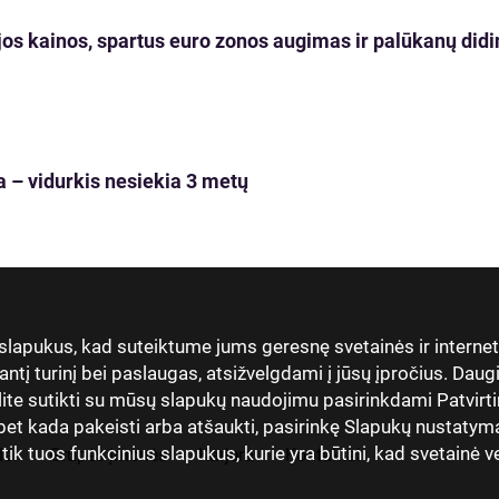
os kainos, spartus euro zonos augimas ir palūkanų didi
 – vidurkis nesiekia 3 metų
 slapukus, kad suteiktume jums geresnę svetainės ir interne
antį turinį bei paslaugas, atsižvelgdami į jūsų įpročius. Dau
lite sutikti su mūsų slapukų naudojimu pasirinkdami Patvirti
t kada pakeisti arba atšaukti, pasirinkę Slapukų nustatymai
 tuos funkcinius slapukus, kurie yra būtini, kad svetainė vei
dai
Grupės įmonės
Karjera
Kontaktai