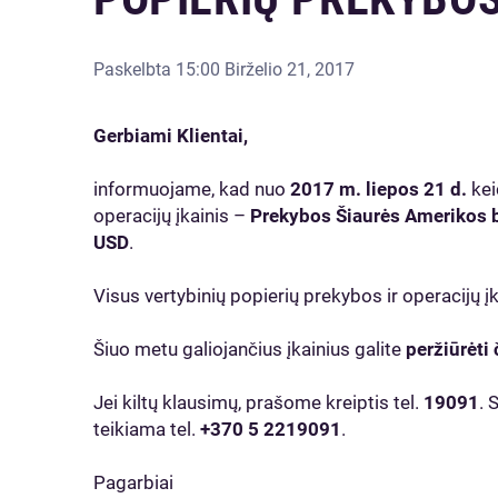
Paskelbta
15:00 Birželio 21, 2017
Gerbiami Klientai,
informuojame, kad nuo
2017 m. liepos 21 d.
kei
operacijų įkainis –
Prekybos Šiaurės Amerikos b
USD
.
Visus vertybinių popierių prekybos ir operacijų į
Šiuo metu galiojančius įkainius galite
peržiūrėti 
Jei kiltų klausimų, prašome kreiptis tel.
19091
. 
teikiama tel.
+370 5 2219091
.
Pagarbiai