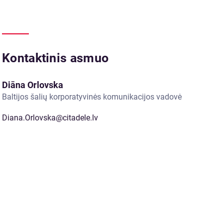
Kontaktinis asmuo
Diāna Orlovska
Baltijos šalių korporatyvinės komunikacijos vadovė
Diana.Orlovska@citadele.lv