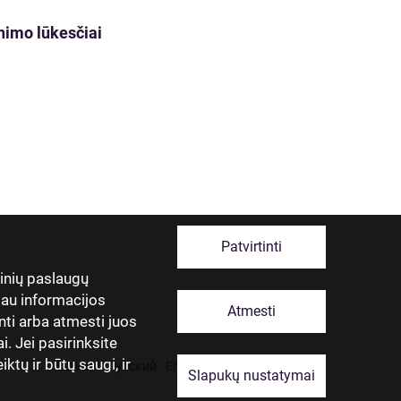
nimo lūkesčiai
Patvirtinti
tinių paslaugų
giau informacijos
Atmesti
nti arba atmesti juos
. Jei pasirinksite
ktų ir būtų saugi, ir
Latviski
Русский
English
Eesti
Lietuviškai
Slapukų nustatymai