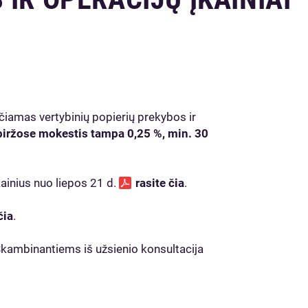
čiamas vertybinių popierių prekybos ir
iržose mokestis tampa 0,25 %, min. 30
kainius nuo liepos 21 d.
rasite čia
.
čia
.
Skambinantiems iš užsienio konsultacija