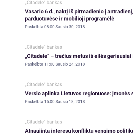
„Citadele“ bankas
Vasario 6 d., naktį iš pirmadienio į antradien
parduotuvėse ir mobilioji programėlė
Paskelbta
08:00 Sausio 30, 2018
„Citadele“ bankas
„Citadele” – trečius metus iš eilės geriausia
Paskelbta
11:00 Sausio 24, 2018
„Citadele“ bankas
Verslo aplinka Lietuvos regionuose: įmonės s
Paskelbta
15:00 Sausio 18, 2018
„Citadele“ bankas
Atnaujinta interesų konfliktų vengimo politik