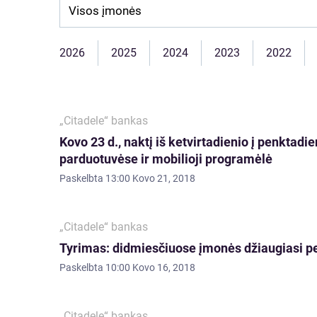
Company:
2026
2025
2024
2023
2022
„Citadele“ bankas
Kovo 23 d., naktį iš ketvirtadienio į penktadi
parduotuvėse ir mobilioji programėlė
Paskelbta
13:00 Kovo 21, 2018
„Citadele“ bankas
Tyrimas: didmiesčiuose įmonės džiaugiasi pe
Paskelbta
10:00 Kovo 16, 2018
„Citadele“ bankas