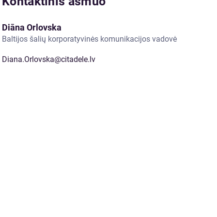
Kontaktinis asmuo
Diāna Orlovska
Baltijos šalių korporatyvinės komunikacijos vadovė
Diana.Orlovska@citadele.lv