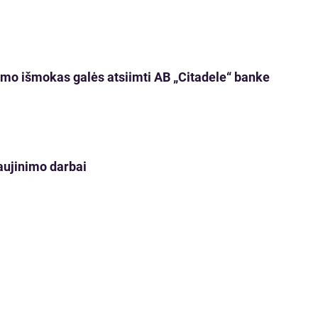
imo išmokas galės atsiimti AB „Citadele“ banke
naujinimo darbai