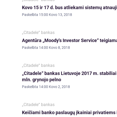
Kovo 15 ir 17 d. bus atliekami sistemų atnau
Paskelbta
15:00 Kovo 13, 2018
„Citadele“ bankas
Agentūra „Moody's Investor Service“ teigiamai
Paskelbta
14:00 Kovo 8, 2018
„Citadele“ bankas
„Citadele“ bankas Lietuvoje 2017 m. stabiliai
mln. grynojo pelno
Paskelbta
14:00 Kovo 2, 2018
„Citadele“ bankas
Keičiami banko paslaugų įkainiai privatiems 