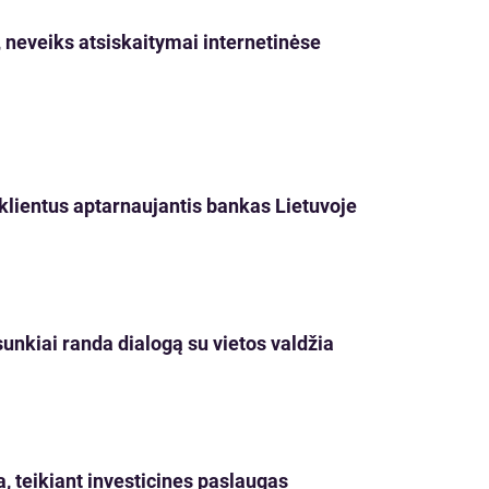
į, neveiks atsiskaitymai internetinėse
i klientus aptarnaujantis bankas Lietuvoje
unkiai randa dialogą su vietos valdžia
a, teikiant investicines paslaugas