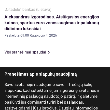
„Citadele“ bankas (Lietuva)
Aleksandras Izgorodinas. Atslūgusios energijos
kainos, spartus euro zonos augimas ir palūkanų
didinimo lūkesčiai
Paskelbta
09:00 Rugpjūčio 4, 2026
Visi pranešimai spaudai
Pranešimas apie slapukų naudojimą
Savo svetainėje naudojame savo ir trečiųjų šalių
Latviski
slapukus, kad suteiktume jums geresnę svetainės ir
internetinių paslaugų naudotojo patirtį, ir galėtume
Русский
pasiūlyti jus dominantį turinį bei paslaugas,
English
atsižvelgdami į jūsų įpročius. Daugiau informacijos