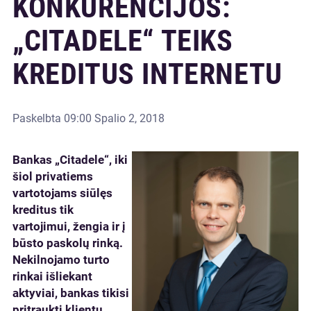
KONKURENCIJOS:
„CITADELE“ TEIKS
KREDITUS INTERNETU
Paskelbta
09:00 Spalio 2, 2018
Bankas „Citadele“, iki
šiol privatiems
vartotojams siūlęs
kreditus tik
vartojimui, žengia ir į
būsto paskolų rinką.
Nekilnojamo turto
rinkai išliekant
aktyviai, bankas tikisi
pritraukti klientų