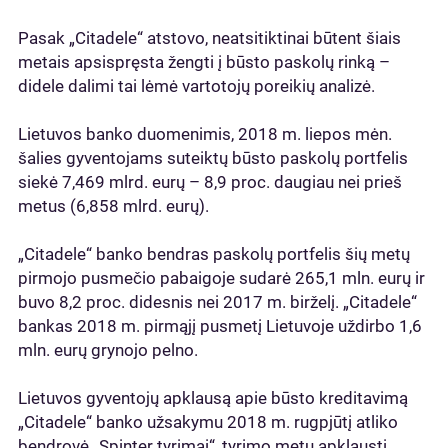
Pasak „Citadele“ atstovo, neatsitiktinai būtent šiais
metais apsispręsta žengti į būsto paskolų rinką –
didele dalimi tai lėmė vartotojų poreikių analizė.
Lietuvos banko duomenimis, 2018 m. liepos mėn.
šalies gyventojams suteiktų būsto paskolų portfelis
siekė 7,469 mlrd. eurų – 8,9 proc. daugiau nei prieš
metus (6,858 mlrd. eurų).
„Citadele“ banko bendras paskolų portfelis šių metų
pirmojo pusmečio pabaigoje sudarė 265,1 mln. eurų ir
buvo 8,2 proc. didesnis nei 2017 m. birželį. „Citadele“
bankas 2018 m. pirmąjį pusmetį Lietuvoje uždirbo 1,6
mln. eurų grynojo pelno.
Lietuvos gyventojų apklausą apie būsto kreditavimą
„Citadele“ banko užsakymu 2018 m. rugpjūtį atliko
bendrovė „Spinter tyrimai“, tyrimo metu apklausti