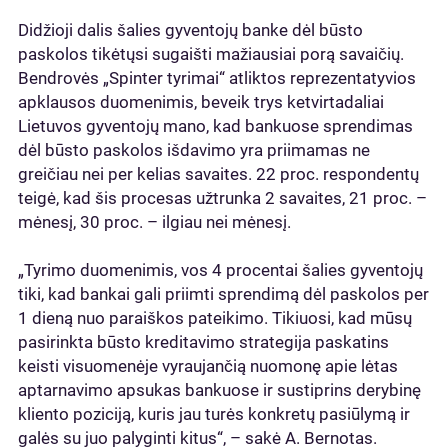
Didžioji dalis šalies gyventojų banke dėl būsto
paskolos tikėtųsi sugaišti mažiausiai porą savaičių.
Bendrovės „Spinter tyrimai“ atliktos reprezentatyvios
apklausos duomenimis, beveik trys ketvirtadaliai
Lietuvos gyventojų mano, kad bankuose sprendimas
dėl būsto paskolos išdavimo yra priimamas ne
greičiau nei per kelias savaites. 22 proc. respondentų
teigė, kad šis procesas užtrunka 2 savaites, 21 proc. –
mėnesį, 30 proc. – ilgiau nei mėnesį.
„Tyrimo duomenimis, vos 4 procentai šalies gyventojų
tiki, kad bankai gali priimti sprendimą dėl paskolos per
1 dieną nuo paraiškos pateikimo. Tikiuosi, kad mūsų
pasirinkta būsto kreditavimo strategija paskatins
keisti visuomenėje vyraujančią nuomonę apie lėtas
aptarnavimo apsukas bankuose ir sustiprins derybinę
kliento poziciją, kuris jau turės konkretų pasiūlymą ir
galės su juo palyginti kitus“, – sakė A. Bernotas.