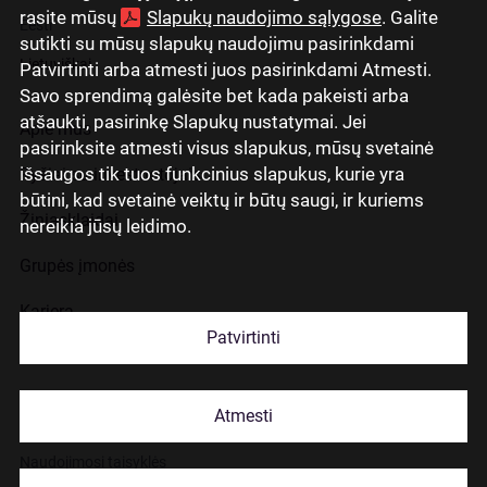
rasite mūsų
Slapukų naudojimo sąlygose
. Galite
Eesti
sutikti su mūsų slapukų naudojimu pasirinkdami
Lietuviškai
Patvirtinti arba atmesti juos pasirinkdami Atmesti.
Savo sprendimą galėsite bet kada pakeisti arba
atšaukti, pasirinkę Slapukų nustatymai. Jei
Apie mus
pasirinksite atmesti visus slapukus, mūsų svetainė
išsaugos tik tuos funkcinius slapukus, kurie yra
Ryšiai su investuotojais
būtini, kad svetainė veiktų ir būtų saugi, ir kuriems
Žiniasklaidai
nereikia jūsų leidimo.
Grupės įmonės
Karjera
Patvirtinti
Kontaktai
Atmesti
Slapukų naudojimas
Naudojimosi taisyklės