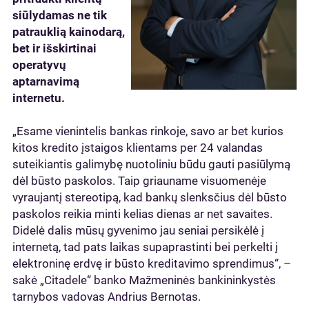
siūlydamas ne tik
patrauklią kainodarą,
bet ir išskirtinai
operatyvų
aptarnavimą
internetu.
„Esame vienintelis bankas rinkoje, savo ar bet kurios
kitos kredito įstaigos klientams per 24 valandas
suteikiantis galimybę nuotoliniu būdu gauti pasiūlymą
dėl būsto paskolos. Taip griauname visuomenėje
vyraujantį stereotipą, kad bankų slenksčius dėl būsto
paskolos reikia minti kelias dienas ar net savaites.
Didelė dalis mūsų gyvenimo jau seniai persikėlė į
internetą, tad pats laikas supaprastinti bei perkelti į
elektroninę erdvę ir būsto kreditavimo sprendimus“, –
sakė „Citadele“ banko Mažmeninės bankininkystės
tarnybos vadovas Andrius Bernotas.