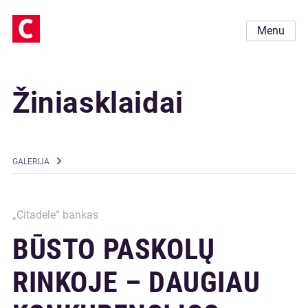
Menu
Žiniasklaidai
GALERIJA
„Citadele“ bankas
BŪSTO PASKOLŲ
RINKOJE – DAUGIAU