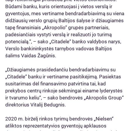
Būdami banku, kuris orientuojasi į vietos verslą ir
gyventojus, mes vertiname bendradarbiavimą su viena
didžiausių verslo grupių Baltijos šalyse ir džiaugiamės
tapę finansiniais „Akropolio“ grupės partneriais,
padėsiančiais vystyti verslą ir realizuoti jo turimą
potencialą.“, – sako „Citadele“ banko valdybos narys,
Verslo bankininkystės tarnybos vadovas Baltijos
šalims Vaidas Žagūnis.
„Džiaugiamės prasidedančiu bendradarbiavimu su
„Citadele“ banku ir vertiname pasitikėjimą. Pasiektas
susitarimas dėl finansavimo patvirtina tai, kad
prekybos centrų rinkoje sėkmingai einame lyderystės
ir tvarumo keliu“, – sako bendrovės „Akropolis Group“
direktorius Vitalij Bedugnis.
2020 m. birželį rinkos tyrimų bendrovės „Nielsen“
atliktos reprezentatyvios gyventojų apklausos