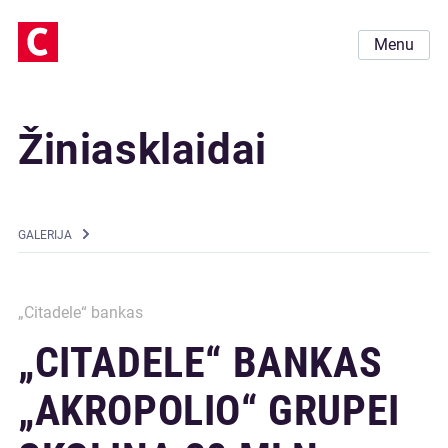
Menu
Žiniasklaidai
GALERIJA
„Citadele“ bankas
„CITADELE“ BANKAS
„AKROPOLIO“ GRUPEI