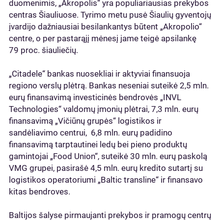
duomenimis, „Akropolis“ yra populiariausias prekybos
centras Šiauliuose. Tyrimo metu pusė Šiaulių gyventojų
įvardijo dažniausiai besilankantys būtent „Akropolio“
centre, o per pastarąjį mėnesį jame teigė apsilankę
79 proc. šiauliečių.
„Citadele“ bankas nuosekliai ir aktyviai finansuoja
regiono verslų plėtrą. Bankas neseniai suteikė 2,5 mln.
eurų finansavimą investicinės bendrovės „INVL
Technologies“ valdomų įmonių plėtrai, 7,3 mln. eurų
finansavimą „Vičiūnų grupės“ logistikos ir
sandėliavimo centrui, 6,8 mln. eurų padidino
finansavimą tarptautinei ledų bei pieno produktų
gamintojai „Food Union“, suteikė 30 mln. eurų paskolą
VMG grupei, pasirašė 4,5 mln. eurų kredito sutartį su
logistikos operatoriumi „Baltic transline“ ir finansavo
kitas bendroves.
Baltijos šalyse pirmaujanti prekybos ir pramogų centrų