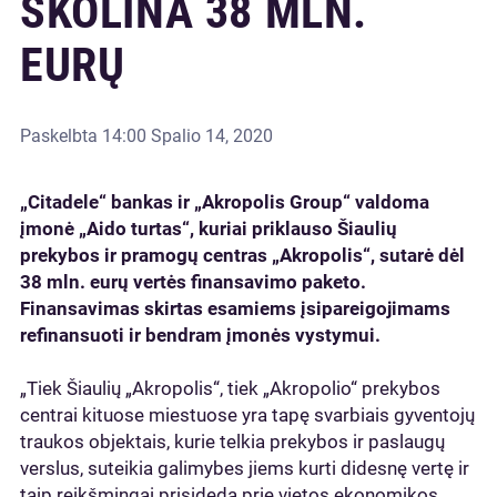
SKOLINA 38 MLN.
EURŲ
Paskelbta
14:00 Spalio 14, 2020
„Citadele“ bankas ir „Akropolis Group“ valdoma
įmonė „Aido turtas“, kuriai priklauso Šiaulių
prekybos ir pramogų centras „Akropolis“, sutarė dėl
38 mln. eurų vertės finansavimo paketo.
Finansavimas skirtas esamiems įsipareigojimams
refinansuoti ir bendram įmonės vystymui.
„Tiek Šiaulių „Akropolis“, tiek „Akropolio“ prekybos
centrai kituose miestuose yra tapę svarbiais gyventojų
traukos objektais, kurie telkia prekybos ir paslaugų
verslus, suteikia galimybes jiems kurti didesnę vertę ir
taip reikšmingai prisideda prie vietos ekonomikos.