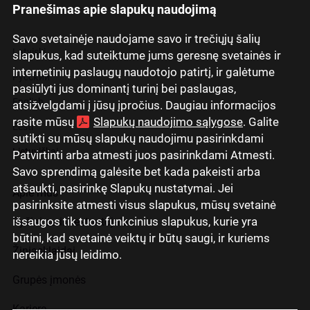
Pranešimas apie slapukų naudojimą
Savo svetainėje naudojame savo ir trečiųjų šalių
Latviski
slapukus, kad suteiktume jums geresnę svetainės ir
internetinių paslaugų naudotojo patirtį, ir galėtume
Русский
pasiūlyti jus dominantį turinį bei paslaugas,
English
atsižvelgdami į jūsų įpročius. Daugiau informacijos
rasite mūsų
Slapukų naudojimo sąlygose
. Galite
Eesti
sutikti su mūsų slapukų naudojimu pasirinkdami
Lietuviškai
Patvirtinti arba atmesti juos pasirinkdami Atmesti.
Savo sprendimą galėsite bet kada pakeisti arba
atšaukti, pasirinkę Slapukų nustatymai. Jei
Apie mus
pasirinksite atmesti visus slapukus, mūsų svetainė
išsaugos tik tuos funkcinius slapukus, kurie yra
Ryšiai su investuotojais
būtini, kad svetainė veiktų ir būtų saugi, ir kuriems
Žiniasklaidai
nereikia jūsų leidimo.
Grupės įmonės
Karjera