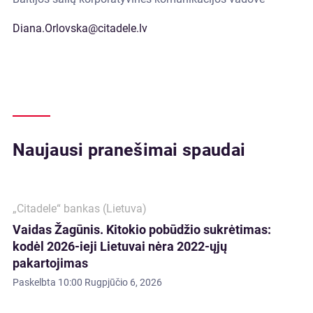
Diana.Orlovska@citadele.lv
Naujausi pranešimai spaudai
„Citadele“ bankas (Lietuva)
Vaidas Žagūnis. Kitokio pobūdžio sukrėtimas:
kodėl 2026-ieji Lietuvai nėra 2022-ųjų
pakartojimas
Paskelbta
10:00 Rugpjūčio 6, 2026