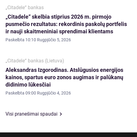
„Citadele“ bankas
„Citadele“ skelbia stiprius 2026 m. pirmojo
pusmečio rezultatus: rekordinis paskolų portfelis
ir nauji skaitmeniniai sprendimai klientams
Paskelbta
10:10 Rugpjūčio 5, 2026
„Citadele“ bankas (Lietuva)
Aleksandras Izgorodinas. Atslūgusios energijos
kainos, spartus euro zonos augimas ir palūkanų
didinimo lūkesčiai
Paskelbta
09:00 Rugpjūčio 4, 2026
Visi pranešimai spaudai