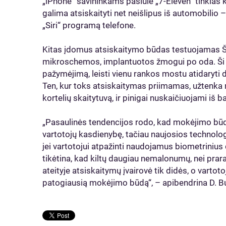
„iPhone“ savininkams pasiūlė „7-Eleven“ tinklas
galima atsiskaityti net neišlipus iš automobili
„Siri“ programą telefone.
Kitas įdomus atsiskaitymo būdas testuojamas Šv
mikroschemos, implantuotos žmogui po oda. Ši te
pažymėjimą, leisti vienu rankos mostu atidaryti d
Ten, kur toks atsiskaitymas priimamas, užtenka
kortelių skaitytuvą, ir pinigai nuskaičiuojami iš 
„Pasaulinės tendencijos rodo, kad mokėjimo būdų
vartotojų kasdienybę, tačiau naujosios technologij
jei vartotojui atpažinti naudojamus biometrinius 
tikėtina, kad kiltų daugiau nemalonumų, nei prar
ateityje atsiskaitymų įvairovė tik didės, o vartotoj
patogiausią mokėjimo būdą“, – apibendrina D. Bu