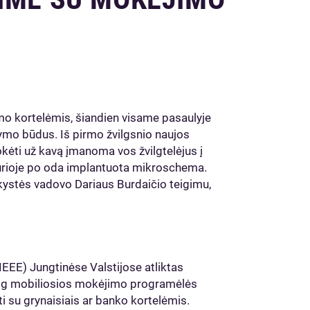
imo kortelėmis, šiandien visame pasaulyje
tymo būdus. Iš pirmo žvilgsnio naujos
okėti už kavą įmanoma vos žvilgtelėjus į
kurioje po oda implantuota mikroschema.
kystės vadovo Dariaus Burdaičio teigimu,
. IEEE) Jungtinėse Valstijose atliktas
 jog mobiliosios mokėjimo programėlės
i su grynaisiais ar banko kortelėmis.