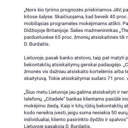
„Nors šio tyrimo prognozės priskiriamos JAV, pa
kitose šalyse. Skaičiuojama, kad beveik 40 proc.
mobiliąsias programėles mokėjimams atlikti. Pa
Didžiojoje Britanijoje. Šalies mažmenininkas „Th
parduotuvėse 65 proc. žmonių atsiskaitinės tik m
D. Burdaitis.
Lietuvoje, pasak banko atstovo, taip pat matyti
bekontakčių atsiskaitymų gerokai padaugėjo. „Ci
žmonės vis dažniau atsiskaito kortelėmis arba t
skaitytuvą. Tokie atsiskaitymai sudaro 71 proc.
„Šiuo metu Lietuvoje jau galima atsiskaityti ir n
telefonų. „Citadele“ bankas klientams pasiūlė i
mokėjimo žiedą. Kaip ir kitų rūšių bekontakčių a
kodo nereikia įvesti, jeigu suma nesiekia 50 eu
individualiai, kliento pasirinkto dydžio ir spalvo
Lietuvoje pasakoja D. Burdaitis.