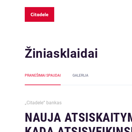
Žiniasklaidai
PRANEŠIMAI SPAUDAI
GALERIJA
„Citadele“ bankas
NAUJA ATSISKAITY
KADA ATSISVEIKIN