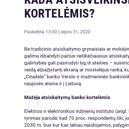
KORTELĖMIS?
Paskelbta
13:00 Liepos 31, 2020
Be tradicinio atsiskaitymo grynaisiais ar mokėj
galima išbandyti pačius netikėčiausius atsiskai
galimybės gali pasirodyti lyg iš ateities – susim
veidą atpažįstantį ekraną ar mostelėjus ranka, 
„Citadele“ banko Verslo ir mažmeninės bankinin
naujovės ateina ir į Lietuvą.
Mažėja atsiskaitymų banko kortelėmis
Elektros ir elektronikos inžinierių instituto (angl
tyrimas parodė, kad 70 proc. respondentų tiki,
2030 m. bus kur kas labiau naudojamos, palygint