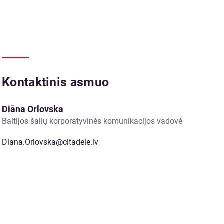
Kontaktinis asmuo
Diāna Orlovska
Baltijos šalių korporatyvinės komunikacijos vadovė
Diana.Orlovska@citadele.lv