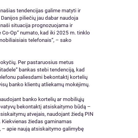
našias tendencijas galime matyti ir
 Danijos piliečių jau dabar naudoja
naši situacija prognozuojama ir
e Co-Op“ numato, kad iki 2025 m. tinklo
obiliaisiais telefonais“, – sako
 pokyčių. Per pastaruosius metus
tadele“ bankas stebi tendenciją, kad
elefonu paliesdami bekontaktį kortelių
 visų banko klientų atliekamų mokėjimų.
enaudojant banko kortelių ar mobiliųjų
novatyvų bekontaktį atsiskaitymo būdą –
tsiskaitymų atvejais, naudojant žiedą PIN
rų. Kiekvienas žiedas gaminamas
s“, – apie naują atsiskaitymo galimybę