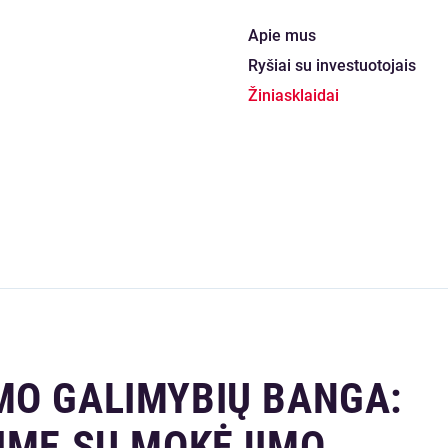
Apie mus
Ryšiai su investuotojais
Žiniasklaidai
MO GALIMYBIŲ BANGA:
SIME SU MOKĖJIMO