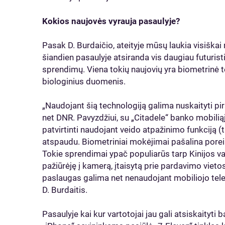
Kokios naujovės vyrauja pasaulyje?
Pasak D. Burdaičio, ateityje mūsų laukia visiška
šiandien pasaulyje atsiranda vis daugiau futurist
sprendimų. Viena tokių naujovių yra biometrinė te
biologinius duomenis.
„Naudojant šią technologiją galima nuskaityti pir
net DNR. Pavyzdžiui, su „Citadele“ banko mobil
patvirtinti naudojant veido atpažinimo funkciją (
atspaudu. Biometriniai mokėjimai pašalina poreik
Tokie sprendimai ypač populiarūs tarp Kinijos vart
pažiūrėję į kamerą, įtaisytą prie pardavimo vieto
paslaugas galima net nenaudojant mobiliojo telef
D. Burdaitis.
Pasaulyje kai kur vartotojai jau gali atsiskaityti 