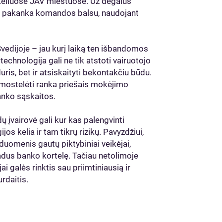
 keliuose JAV miestuose. Už degalus
o – pakanka komandos balsu, naudojant
edijoje – jau kurį laiką ten išbandomos
chnologija gali ne tik atstoti vairuotojo
uris, bet ir atsiskaityti bekontakčiu būdu.
 mostelėti ranka priešais mokėjimo
banko sąskaitos.
 įvairovė gali kur kas palengvinti
os kelia ir tam tikrų rizikų. Pavyzdžiui,
duomenis gautų piktybiniai veikėjai,
adus banko kortelę. Tačiau netolimoje
ai galės rinktis sau priimtiniausią ir
rdaitis.