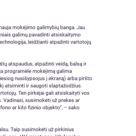
i nauja mokėjimo galimybių banga. Jau
iniais galimų pavadinti atsiskaitymo
chnologija, leidžianti atpažinti vartotojų
štų atspaudus, atpažinti veidą, balsą ir
iąja programėle mokėjimą galima
tiesiog nusišypsojus į ekraną) arba piršto
į atsiminti ir saugoti slaptažodžius.
otojų. Ten pirkėjai gali atsiskaityti vos
s. Vadinasi, susimokėti už prekes ar
ono ar kito fizinio objekto“, – sako
balsu. Taip susimokėti už pirkinius