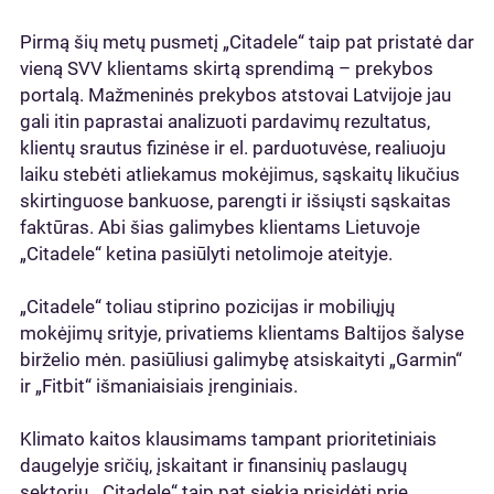
Pirmą šių metų pusmetį „Citadele“ taip pat pristatė dar
vieną SVV klientams skirtą sprendimą – prekybos
portalą. Mažmeninės prekybos atstovai Latvijoje jau
gali itin paprastai analizuoti pardavimų rezultatus,
klientų srautus fizinėse ir el. parduotuvėse, realiuoju
laiku stebėti atliekamus mokėjimus, sąskaitų likučius
skirtinguose bankuose, parengti ir išsiųsti sąskaitas
faktūras. Abi šias galimybes klientams Lietuvoje
„Citadele“ ketina pasiūlyti netolimoje ateityje.
„Citadele“ toliau stiprino pozicijas ir mobiliųjų
mokėjimų srityje, privatiems klientams Baltijos šalyse
birželio mėn. pasiūliusi galimybę atsiskaityti „Garmin“
ir „Fitbit“ išmaniaisiais įrenginiais.
Klimato kaitos klausimams tampant prioritetiniais
daugelyje sričių, įskaitant ir finansinių paslaugų
sektorių, „Citadele“ taip pat siekia prisidėti prie