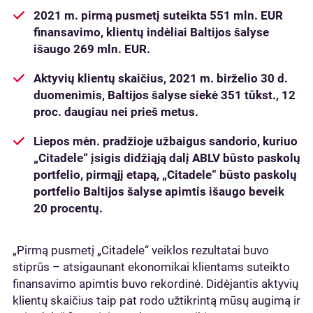
2021 m. pirmą pusmetį suteikta 551 mln. EUR
finansavimo, klientų indėliai Baltijos šalyse
išaugo 269 mln. EUR.
Aktyvių klientų skaičius, 2021 m. birželio 30 d.
duomenimis, Baltijos šalyse siekė 351 tūkst., 12
proc. daugiau nei prieš metus.
Liepos mėn. pradžioje užbaigus sandorio, kuriuo
„Citadele“ įsigis didžiąją dalį ABLV būsto paskolų
portfelio, pirmąjį etapą, „Citadele“ būsto paskolų
portfelio Baltijos šalyse apimtis išaugo beveik
20 procentų.
„Pirmą pusmetį „Citadele“ veiklos rezultatai buvo
stiprūs – atsigaunant ekonomikai klientams suteikto
finansavimo apimtis buvo rekordinė. Didėjantis aktyvių
klientų skaičius taip pat rodo užtikrintą mūsų augimą ir