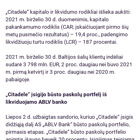
„Citadele“ kapitalo ir likvidumo rodikliai išlieka aukšti:
2021 m. birželio 30 d. duomenimis, kapitalo
pakankamumo rodiklis (CAR; įskaičiuojant pirmo šių
metų pusmečio rezultatus) – 19,4 proc., padengimo
likvidžiuoju turtu rodiklis (LCR) – 187 procentai.
2021 m. birželio 30 d. Baltijos šalių klientų indėliai
sudarė 3 798 mln. EUR, 2 proc. daugiau nei buvo 2021
m. pirmą ketvirtį ir 3 proc. daugiau nei 2020 m.
pabaigoje.
„Citadele“ įsigijo būsto paskolų portfelį iš
likviduojamo ABLV banko
Liepos 2 d. užbaigtas sandorio, kuriuo „Citadele“ įsigis
didžiąją dalį AS „ABLV Bank“ būsto paskolų portfelio,
pirmasis etapas. „Citadele“ būsto paskolų portfelio
apimtis išaugo beveik 20 procentų. Įsigijimas teigiamą