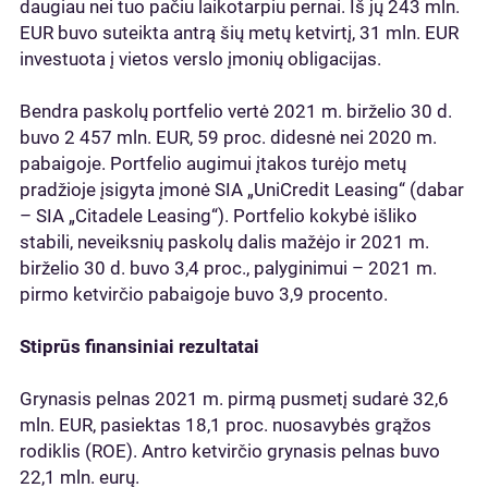
daugiau nei tuo pačiu laikotarpiu pernai. Iš jų 243 mln.
EUR buvo suteikta antrą šių metų ketvirtį, 31 mln. EUR
investuota į vietos verslo įmonių obligacijas.
Bendra paskolų portfelio vertė 2021 m. birželio 30 d.
buvo 2 457 mln. EUR, 59 proc. didesnė nei 2020 m.
pabaigoje. Portfelio augimui įtakos turėjo metų
pradžioje įsigyta įmonė SIA „UniCredit Leasing“ (dabar
– SIA „Citadele Leasing“). Portfelio kokybė išliko
stabili, neveiksnių paskolų dalis mažėjo ir 2021 m.
birželio 30 d. buvo 3,4 proc., palyginimui – 2021 m.
pirmo ketvirčio pabaigoje buvo 3,9 procento.
Stiprūs finansiniai rezultatai
Grynasis pelnas 2021 m. pirmą pusmetį sudarė 32,6
mln. EUR, pasiektas 18,1 proc. nuosavybės grąžos
rodiklis (ROE). Antro ketvirčio grynasis pelnas buvo
22,1 mln. eurų.