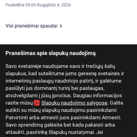
Paskelbta
09:00 Rugpjūčio 4, 2026
Visi pranešimai spaudai
Pranešimas apie slapukų naudojimą
Savo svetainėje naudojame savo ir trečiųjų šalių
Latviski
slapukus, kad suteiktume jums geresnę svetainės ir
internetinių paslaugų naudotojo patirtį, ir galėtume
Русский
pasiūlyti jus dominantį turinį bei paslaugas,
English
atsižvelgdami į jūsų įpročius. Daugiau informacijos
rasite mūsų
Slapukų naudojimo sąlygose
. Galite
Eesti
sutikti su mūsų slapukų naudojimu pasirinkdami
Lietuviškai
Patvirtinti arba atmesti juos pasirinkdami Atmesti.
Savo sprendimą galėsite bet kada pakeisti arba
atšaukti, pasirinkę Slapukų nustatymai. Jei
Apie mus