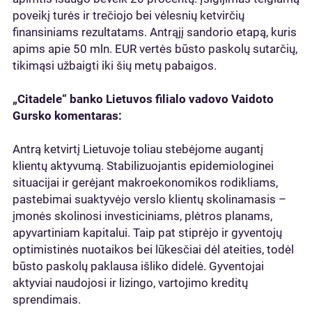
poveikį turės ir trečiojo bei vėlesnių ketvirčių
finansiniams rezultatams. Antrąjį sandorio etapą, kuris
apims apie 50 mln. EUR vertės būsto paskolų sutarčių,
tikimąsi užbaigti iki šių metų pabaigos.
„Citadele“ banko Lietuvos filialo vadovo Vaidoto
Gursko komentaras:
Antrą ketvirtį Lietuvoje toliau stebėjome augantį
klientų aktyvumą. Stabilizuojantis epidemiologinei
situacijai ir gerėjant makroekonomikos rodikliams,
pastebimai suaktyvėjo verslo klientų skolinamasis –
įmonės skolinosi investiciniams, plėtros planams,
apyvartiniam kapitalui. Taip pat stiprėjo ir gyventojų
optimistinės nuotaikos bei lūkesčiai dėl ateities, todėl
būsto paskolų paklausa išliko didelė. Gyventojai
aktyviai naudojosi ir lizingo, vartojimo kreditų
sprendimais.