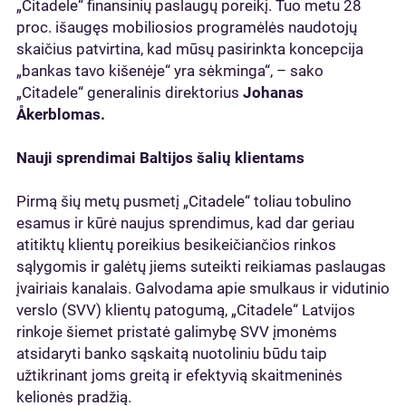
„Citadele“ finansinių paslaugų poreikį. Tuo metu 28
proc. išaugęs mobiliosios programėlės naudotojų
skaičius patvirtina, kad mūsų pasirinkta koncepcija
„bankas tavo kišenėje“ yra sėkminga“, – sako
„Citadele“ generalinis direktorius
Johanas
Åkerblomas.
Nauji sprendimai Baltijos šalių klientams
Pirmą šių metų pusmetį „Citadele“ toliau tobulino
esamus ir kūrė naujus sprendimus, kad dar geriau
atitiktų klientų poreikius besikeičiančios rinkos
sąlygomis ir galėtų jiems suteikti reikiamas paslaugas
įvairiais kanalais. Galvodama apie smulkaus ir vidutinio
verslo (SVV) klientų patogumą, „Citadele“ Latvijos
rinkoje šiemet pristatė galimybę SVV įmonėms
atsidaryti banko sąskaitą nuotoliniu būdu taip
užtikrinant joms greitą ir efektyvią skaitmeninės
kelionės pradžią.