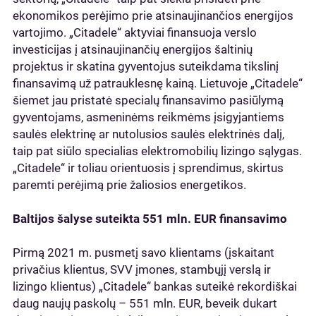
ekonomikos perėjimo prie atsinaujinančios energijos
vartojimo. „Citadele“ aktyviai finansuoja verslo
investicijas į atsinaujinančių energijos šaltinių
projektus ir skatina gyventojus suteikdama tikslinį
finansavimą už patrauklesnę kainą. Lietuvoje „Citadele“
šiemet jau pristatė specialų finansavimo pasiūlymą
gyventojams, asmeninėms reikmėms įsigyjantiems
saulės elektrinę ar nutolusios saulės elektrinės dalį,
taip pat siūlo specialias elektromobilių lizingo sąlygas.
„Citadele“ ir toliau orientuosis į sprendimus, skirtus
paremti perėjimą prie žaliosios energetikos.
Baltijos šalyse suteikta 551 mln. EUR finansavimo
Pirmą 2021 m. pusmetį savo klientams (įskaitant
privačius klientus, SVV įmones, stambųjį verslą ir
lizingo klientus) „Citadele“ bankas suteikė rekordiškai
daug naujų paskolų – 551 mln. EUR, beveik dukart