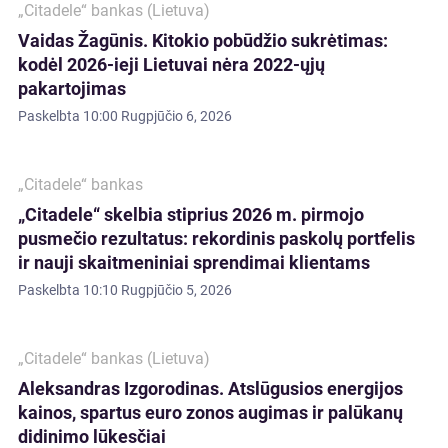
„Citadele“ bankas (Lietuva)
Vaidas Žagūnis. Kitokio pobūdžio sukrėtimas:
kodėl 2026-ieji Lietuvai nėra 2022-ųjų
pakartojimas
Paskelbta
10:00 Rugpjūčio 6, 2026
„Citadele“ bankas
„Citadele“ skelbia stiprius 2026 m. pirmojo
pusmečio rezultatus: rekordinis paskolų portfelis
ir nauji skaitmeniniai sprendimai klientams
Paskelbta
10:10 Rugpjūčio 5, 2026
„Citadele“ bankas (Lietuva)
Aleksandras Izgorodinas. Atslūgusios energijos
kainos, spartus euro zonos augimas ir palūkanų
didinimo lūkesčiai