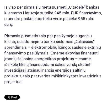
Iš viso per pirmą šių metų pusmetį „Citadele“ bankas
klientams Lietuvoje suteikė 245 mln. EUR finansavimo,
o bendra paskolų portfelio vertė pasiekė 955 mln.
eurų.
Pirmasis pusmetis taip pat pasižymėjo augančiu
klientų susidomėjimu banko siūlomais „žaliaisiais“
sprendimais – elektromobilių lizingo, saulės elektrinių
finansavimo pasiūlymais. Ėmėme aktyviau finansuoti
įmonių žaliosios energetikos projektus – esame
išsikėlę tikslą finansuodami šalies verslą skatinti
investicijas į atsinaujinančių energijos šaltinių
projektus, taip pat tvarios miškininkystės investicinius
projektus.