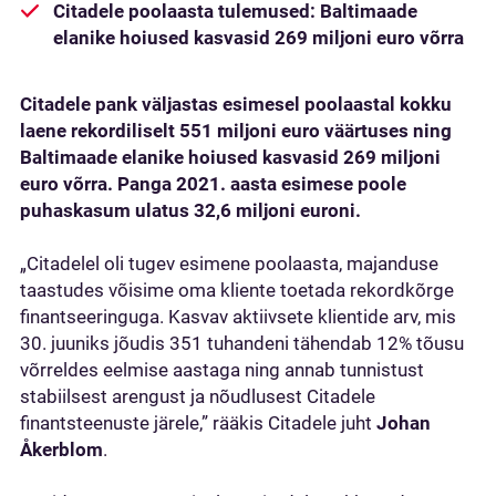
Citadele poolaasta tulemused: Baltimaade
elanike hoiused kasvasid 269 miljoni euro võrra
Citadele pank väljastas esimesel poolaastal kokku
laene rekordiliselt 551 miljoni euro väärtuses ning
Baltimaade elanike hoiused kasvasid 269 miljoni
euro võrra. Panga 2021. aasta esimese poole
puhaskasum ulatus 32,6 miljoni euroni.
„Citadelel oli tugev esimene poolaasta, majanduse
taastudes võisime oma kliente toetada rekordkõrge
finantseeringuga. Kasvav aktiivsete klientide arv, mis
30. juuniks jõudis 351 tuhandeni tähendab 12% tõusu
võrreldes eelmise aastaga ning annab tunnistust
stabiilsest arengust ja nõudlusest Citadele
finantsteenuste järele,” rääkis Citadele juht
Johan
Åkerblom
.