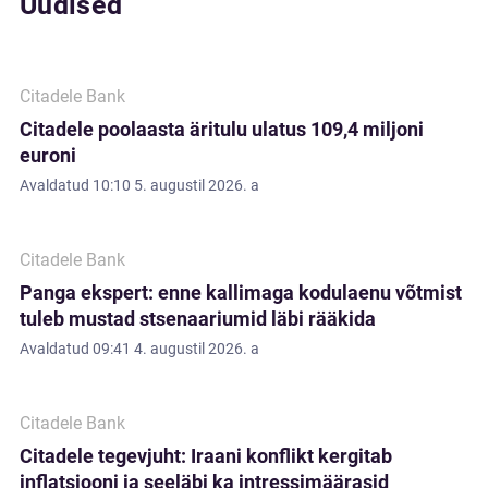
Uudised
Citadele Bank
Citadele poolaasta äritulu ulatus 109,4 miljoni
euroni
Avaldatud
10:10 5. augustil 2026. a
Citadele Bank
Panga ekspert: enne kallimaga kodulaenu võtmist
tuleb mustad stsenaariumid läbi rääkida
Avaldatud
09:41 4. augustil 2026. a
Citadele Bank
Citadele tegevjuht: Iraani konflikt kergitab
inflatsiooni ja seeläbi ka intressimäärasid