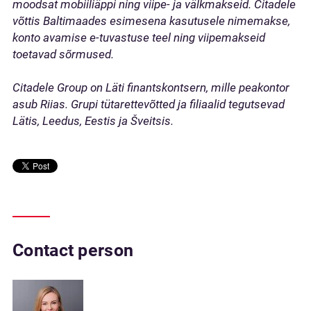
moodsat mobiiliäppi ning viipe- ja välkmakseid. Citadele
võttis Baltimaades esimesena kasutusele nimemakse,
konto avamise e-tuvastuse teel ning viipemakseid
toetavad sõrmused.
Citadele Group on Läti finantskontsern, mille peakontor
asub Riias. Grupi tütarettevõtted ja filiaalid tegutsevad
Lätis, Leedus, Eestis ja Šveitsis.
Contact person