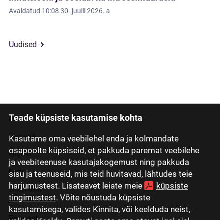
Avaldatud
10:08 30. juulil 2026. a
Uudised
Teade küpsiste kasutamise kohta
Latviski
Русский
Kasutame oma veebilehel enda ja kolmandate
osapoolte küpsiseid, et pakkuda paremat veebilehe
English
ja veebiteenuse kasutajakogemust ning pakkuda
Eesti
sisu ja teenuseid, mis teid huvitavad, lähtudes teie
harjumustest. Lisateavet leiate meie
küpsiste
Lietuviškai
tingimustest
. Võite nõustuda küpsiste
kasutamisega, valides Kinnita, või keelduda neist,
Pangast