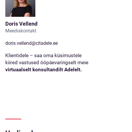
Doris Vellend
Meediakontakt
doris.vellend@citadele.ee
Klientidele – saa oma küsimustele
kiired vastused ööpäevaringselt meie
virtuaalselt konsultandilt Adelelt.