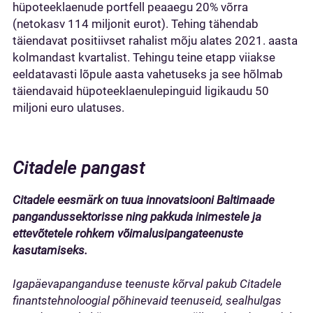
hüpoteeklaenude portfell peaaegu 20% võrra
(netokasv 114 miljonit eurot). Tehing tähendab
täiendavat positiivset rahalist mõju alates 2021. aasta
kolmandast kvartalist. Tehingu teine etapp viiakse
eeldatavasti lõpule aasta vahetuseks ja see hõlmab
täiendavaid hüpoteeklaenulepinguid ligikaudu 50
miljoni euro ulatuses.
Citadele pangast
Citadele
eesmärk on tuua innovatsiooni Baltimaade
pangandussektorisse
ning pakkuda inimestele ja
ettevõtetele rohkem võimalusipangateenuste
kasutamiseks.
Igapäevapanganduse teenuste kõrval pakub Citadele
finantstehnoloogial põhinevaid
teenuseid
, sealhulgas