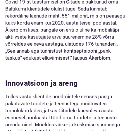
Covid-19-st taastumisel on Citadele pakkunud oma
Baltikumi klientidele olulist tuge. Seda kinnitab
rekordiline laenude maht, 551 miljonit, mis on peaaegu
kaks korda enam kui 2020. aasta teisel poolaastal.
Åkerblom lisas, pangale on eriti oluline ka mobiiliäpi
aktiivsete kasutajate arvu suurenemine 28% võrra
võrreldes eelneva aastaga, ulatudes 176 tuhandeni.
„See annab aga tunnistust kontseptsiooni „pank
taskus” edukast elluviimisest,“ lausus Åkerblom.
Innovatsioon ja areng
Tulles vastu klientide nõudmistele seoses panga
pakutavate toodete ja teenustega muutuvates
turuolukordades, jätkas Citadele käesoleva aasta
esimesel poolaastal tööd oma toodete ja teenuste
arendamisel. Mõeldes väike- ja keskmise suurusega