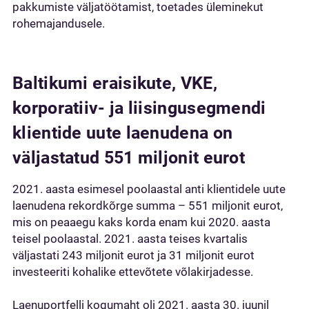
pakkumiste väljatöötamist, toetades üleminekut
rohemajandusele.
Baltikumi eraisikute, VKE,
korporatiiv- ja liisingusegmendi
klientide uute laenudena on
väljastatud 551 miljonit eurot
2021. aasta esimesel poolaastal anti klientidele uute
laenudena rekordkõrge summa – 551 miljonit eurot,
mis on peaaegu kaks korda enam kui 2020. aasta
teisel poolaastal. 2021. aasta teises kvartalis
väljastati 243 miljonit eurot ja 31 miljonit eurot
investeeriti kohalike ettevõtete võlakirjadesse.
Laenuportfelli kogumaht oli 2021. aasta 30. juunil