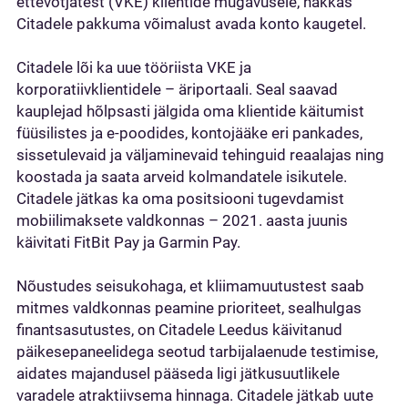
ettevõtjatest (VKE) klientide mugavusele, hakkas
Citadele pakkuma võimalust avada konto kaugetel.
Citadele lõi ka uue tööriista VKE ja
korporatiivklientidele – äriportaali. Seal saavad
kauplejad hõlpsasti jälgida oma klientide käitumist
füüsilistes ja e-poodides, kontojääke eri pankades,
sissetulevaid ja väljaminevaid tehinguid reaalajas ning
koostada ja saata arveid kolmandatele isikutele.
Citadele jätkas ka oma positsiooni tugevdamist
mobiilimaksete valdkonnas – 2021. aasta juunis
käivitati FitBit Pay ja Garmin Pay.
Nõustudes seisukohaga, et kliimamuutustest saab
mitmes valdkonnas peamine prioriteet, sealhulgas
finantsasutustes, on Citadele Leedus käivitanud
päikesepaneelidega seotud tarbijalaenude testimise,
aidates majandusel pääseda ligi jätkusuutlikele
varadele atraktiivsema hinnaga. Citadele jätkab uute