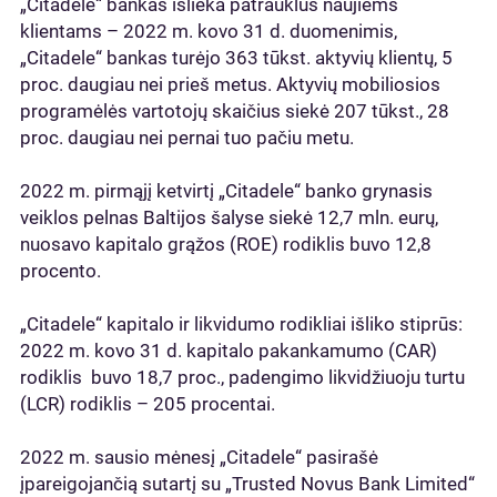
„Citadele“ bankas išlieka patrauklus naujiems
klientams – 2022 m. kovo 31 d. duomenimis,
„Citadele“ bankas turėjo 363 tūkst. aktyvių klientų, 5
proc. daugiau nei prieš metus. Aktyvių mobiliosios
programėlės vartotojų skaičius siekė 207 tūkst., 28
proc. daugiau nei pernai tuo pačiu metu.
2022 m. pirmąjį ketvirtį „Citadele“ banko grynasis
veiklos pelnas Baltijos šalyse siekė 12,7 mln. eurų,
nuosavo kapitalo grąžos (ROE) rodiklis buvo 12,8
procento.
„Citadele“ kapitalo ir likvidumo rodikliai išliko stiprūs:
2022 m. kovo 31 d. kapitalo pakankamumo (CAR)
rodiklis buvo 18,7 proc., padengimo likvidžiuoju turtu
(LCR) rodiklis – 205 procentai.
2022 m. sausio mėnesį „Citadele“ pasirašė
įpareigojančią sutartį su „Trusted Novus Bank Limited“