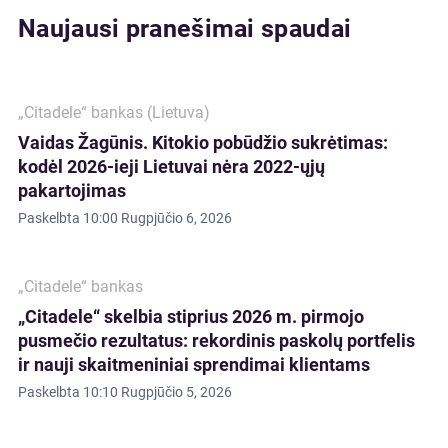
Naujausi pranešimai spaudai
„Citadele“ bankas (Lietuva)
Vaidas Žagūnis. Kitokio pobūdžio sukrėtimas:
kodėl 2026-ieji Lietuvai nėra 2022-ųjų
pakartojimas
Paskelbta
10:00 Rugpjūčio 6, 2026
„Citadele“ bankas
„Citadele“ skelbia stiprius 2026 m. pirmojo
pusmečio rezultatus: rekordinis paskolų portfelis
ir nauji skaitmeniniai sprendimai klientams
Paskelbta
10:10 Rugpjūčio 5, 2026