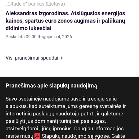
„Citadele“ bankas (Lietuva)
Aleksandras Izgorodinas. Atslūgusios energijos
kainos, spartus euro zonos augimas ir palūkanų
didinimo lūkesčiai
Paskelbta
09:00 Rugpjūčio 4, 2026
Visi pranešimai spaudai
Pranešimas apie slapukų naudojimą
Savo svetainėje naudojame savo ir trečiųjų šalių
Latviski
slapukus, kad suteiktume jums geresnę svetainės ir
internetinių paslaugų naudotojo patirtį, ir galėtume
Русский
pasiūlyti jus dominantį turinį bei paslaugas,
English
atsižvelgdami į jūsų įpročius. Daugiau informacijos
rasite mūsų
Slapukų naudojimo sąlygose
. Galite
Eesti