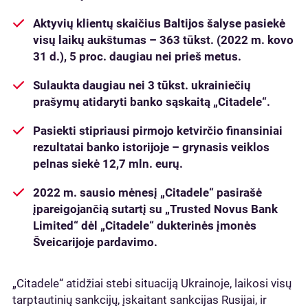
Aktyvių klientų skaičius Baltijos šalyse pasiekė
visų laikų aukštumas – 363 tūkst. (2022 m. kovo
31 d.), 5 proc. daugiau nei prieš metus.
Sulaukta daugiau nei 3 tūkst. ukrainiečių
prašymų atidaryti banko sąskaitą „Citadele“.
Pasiekti stipriausi pirmojo ketvirčio finansiniai
rezultatai banko istorijoje – grynasis veiklos
pelnas siekė 12,7 mln. eurų.
2022 m. sausio mėnesį „Citadele“
pasirašė
įpareigojančią sutartį su „Trusted Novus Bank
Limited“ dėl „Citadele“
dukterinės įmonės
Šveicarijoje pardavimo.
„Citadele“ atidžiai stebi situaciją Ukrainoje, laikosi visų
tarptautinių sankcijų, įskaitant sankcijas Rusijai, ir