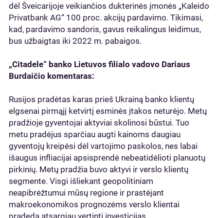
dėl Šveicarijoje veikiančios dukterinės įmonės „Kaleido
Privatbank AG“ 100 proc. akcijų pardavimo. Tikimasi,
kad, pardavimo sandoris, gavus reikalingus leidimus,
bus užbaigtas iki 2022 m. pabaigos.
„Citadele“ banko Lietuvos filialo vadovo Dariaus
Burdaičio komentaras:
Rusijos pradėtas karas prieš Ukrainą banko klientų
elgsenai pirmąjį ketvirtį esminės įtakos neturėjo. Metų
pradžioje gyventojai aktyviai skolinosi būstui. Tuo
metu pradėjus sparčiau augti kainoms daugiau
gyventojų kreipėsi dėl vartojimo paskolos, nes labai
išaugus infliacijai apsisprendė nebeatidėlioti planuotų
pirkinių. Metų pradžia buvo aktyvi ir verslo klientų
segmente. Visgi išliekant geopolitiniam
neapibrėžtumui mūsų regione ir prastėjant
makroekonomikos prognozėms verslo klientai
pradeda atsargiau vertinti investicijas.