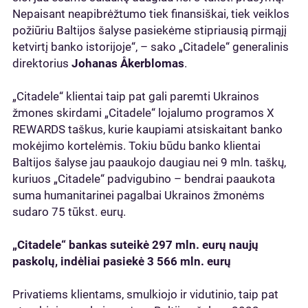
Nepaisant neapibrėžtumo tiek finansiškai, tiek veiklos
požiūriu Baltijos šalyse pasiekėme stipriausią pirmąjį
ketvirtį banko istorijoje“, – sako „Citadele“ generalinis
direktorius
Johanas Åkerblomas
.
„Citadele“ klientai taip pat gali paremti Ukrainos
žmones skirdami „Citadele“ lojalumo programos X
REWARDS taškus, kurie kaupiami atsiskaitant banko
mokėjimo kortelėmis. Tokiu būdu banko klientai
Baltijos šalyse jau paaukojo daugiau nei 9 mln. taškų,
kuriuos „Citadele“ padvigubino – bendrai paaukota
suma humanitarinei pagalbai Ukrainos žmonėms
sudaro 75 tūkst. eurų.
„Citadele“ bankas suteikė 297 mln. eurų naujų
paskolų, indėliai pasiekė 3 566 mln. eurų
Privatiems klientams, smulkiojo ir vidutinio, taip pat