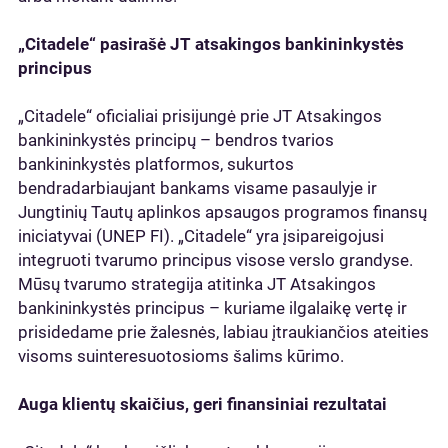
„Citadele“ pasirašė JT atsakingos bankininkystės
principus
„Citadele“ oficialiai prisijungė prie JT Atsakingos
bankininkystės principų – bendros tvarios
bankininkystės platformos, sukurtos
bendradarbiaujant bankams visame pasaulyje ir
Jungtinių Tautų aplinkos apsaugos programos finansų
iniciatyvai (UNEP FI). „Citadele“ yra įsipareigojusi
integruoti tvarumo principus visose verslo grandyse.
Mūsų tvarumo strategija atitinka JT Atsakingos
bankininkystės principus – kuriame ilgalaikę vertę ir
prisidedame prie žalesnės, labiau įtraukiančios ateities
visoms suinteresuotosioms šalims kūrimo.
Auga klientų skaičius, geri finansiniai rezultatai