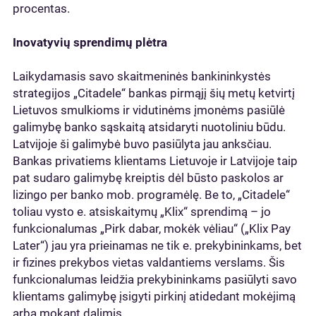
procentas.
Inovatyvių sprendimų plėtra
Laikydamasis savo skaitmeninės bankininkystės
strategijos „Citadele“ bankas pirmąjį šių metų ketvirtį
Lietuvos smulkioms ir vidutinėms įmonėms pasiūlė
galimybę banko sąskaitą atsidaryti nuotoliniu būdu.
Latvijoje ši galimybė buvo pasiūlyta jau anksčiau.
Bankas privatiems klientams Lietuvoje ir Latvijoje taip
pat sudaro galimybę kreiptis dėl būsto paskolos ar
lizingo per banko mob. programėlę. Be to, „Citadele“
toliau vysto e. atsiskaitymų „Klix“ sprendimą – jo
funkcionalumas „Pirk dabar, mokėk vėliau“ („Klix Pay
Later“) jau yra prieinamas ne tik e. prekybininkams, bet
ir fizines prekybos vietas valdantiems verslams. Šis
funkcionalumas leidžia prekybininkams pasiūlyti savo
klientams galimybę įsigyti pirkinį atidedant mokėjimą
arba mokant dalimis.