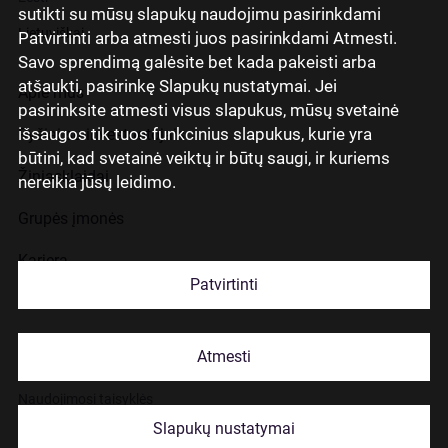
sutikti su mūsų slapukų naudojimu pasirinkdami
Lietuviškai
Patvirtinti arba atmesti juos pasirinkdami Atmesti.
Savo sprendimą galėsite bet kada pakeisti arba
atšaukti, pasirinkę Slapukų nustatymai. Jei
Apie mus
pasirinksite atmesti visus slapukus, mūsų svetainė
išsaugos tik tuos funkcinius slapukus, kurie yra
Ryšiai su investuotojais
būtini, kad svetainė veiktų ir būtų saugi, ir kuriems
Žiniasklaidai
nereikia jūsų leidimo.
Grupės įmonės
Karjera
Patvirtinti
Kontaktai
Atmesti
Slapukų naudojimas
Naudojimosi taisyklės
Slapukų nustatymai
© 2026 Citadele Group