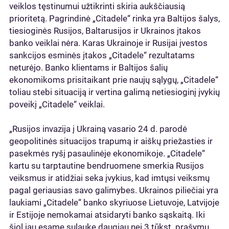
veiklos tęstinumui užtikrinti skiria aukščiausią
prioritetą. Pagrindinė „Citadele“ rinka yra Baltijos šalys,
tiesioginės Rusijos, Baltarusijos ir Ukrainos įtakos
banko veiklai nėra. Karas Ukrainoje ir Rusijai įvestos
sankcijos esminės įtakos „Citadele“ rezultatams
neturėjo. Banko klientams ir Baltijos šalių
ekonomikoms prisitaikant prie naujų sąlygų, „Citadele“
toliau stebi situaciją ir vertina galimą netiesioginį įvykių
poveikį „Citadele“ veiklai.
„Rusijos invazija į Ukrainą vasario 24 d. parodė
geopolitinės situacijos trapumą ir aiškų priežasties ir
pasekmės ryšį pasaulinėje ekonomikoje. „Citadele“
kartu su tarptautine bendruomene smerkia Rusijos
veiksmus ir atidžiai seka įvykius, kad imtųsi veiksmų
pagal geriausias savo galimybes. Ukrainos piliečiai yra
laukiami „Citadele“ banko skyriuose Lietuvoje, Latvijoje
ir Estijoje nemokamai atsidaryti banko sąskaitą. Iki
šiol jau esame sulaukę daugiau nei 3 tūkst. prašymų.