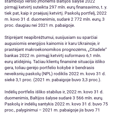
stambiojo verslo įmonėms Baltijos šalyse 2022
pirmąjį ketvirtį suteikta 297 mln. eurų finansavimo, t. y.
tiek pat, kaip ir praėjusį ketvirtį. Paskolų portfelį, 2022
m. kovo 31 d. duomenimis, sudarė 2 772 mln. eurų, 3
proc. daugiau nei 2021 m. pabaigoje.
Stiprėjant neapibrėžtumui, susijusiam su sparčiai
augusiomis energijos kainomis ir karu Ukrainoje, ir
prastėjant makroekonomikos prognozėms, „Citadele“
bankas 2022 m. pirmąjį ketvirtį suformavo 6,1 mln.
eurų atidėjinių. Tačiau klientų finansinė situacija išliko
gera, toliau gerėjo portfelio kokybė ir bendrasis
neveiksnių paskolų (NPL) rodiklis 2022 m. kovo 31 d.
siekė 3,1 proc. (2021 m. pabaigoje buvo 3,3 proc.).
Indėlių portfelis išliko stabilus ir, 2022 m. kovo 31 d.
duomenimis, Baltijos šalyse sudarė 3 566 mln. eurų.
Paskolų ir indėlių santykis 2022 m. kovo 31 d. buvo 75
proc., palyginimui – 2021 m. pabaigoje jis buvo 71