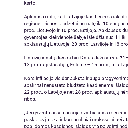
karto.
Apklausa rodo, kad Latvijoje kasdienėms išlaid
regione. Dienos biudžetui numatę iki 10 eurų nur
proc. Lietuvoje ir 10 proc. Estijoje. Apklauso
gyventojas kiekvienoje šalyje išleidžia nuo 11 iki 
apklaustųjų Lietuvoje, 20 proc. Latvijoje ir 18 proc
Lietuvių ir estų dienos biudžetas dažniau yra 21
13 proc. apklaustųjų, Estijoje – 15 proc., o Latv
Nors infliacija vis dar aukšta ir auga pragyvenim
apskritai nenustato biudžeto kasdienėms išlaido
22 proc., o Latvijoje net 28 proc. apklaustųjų n
ribos.
„Jei gyventojai suplanuoja svarbiausias mėnesio
paskolos įmoka ir komunaliniai mokesčiai bei ats
papildomos kasdienės išlaidos yra palyginti ned