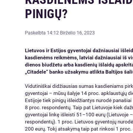
PINIGŲ?
Paskelbta
14:12 Birželio 16, 2023
Lietuvos ir Estijos gyventojai dažniausiai išlei
kasdienėms reikmėms, latviai dažniausiai iš vi
dienos biudžetu arba kasdienių išlaidų apskri
„Citadele“ banko užsakymu atlikta Baltijos šal
Vidutiniškai didžiausias sumas kasdieniams pirkin
gyventojai – mūsų šalyje 14 proc. apklaustųjų d
Estijoje tiek pinigų išleidžiantys nurodė panašiai 
8 proc. respondentų. Taip pat Lietuvoje kiek dažn
gyventojai linkę išleisti 51–100 eurų (Lietuvoje – 
respondentų). 1 proc. Lietuvos gyventojų nurod
200 eurų. Tokį atsakymą taip pat rinkosi 1 proc. 