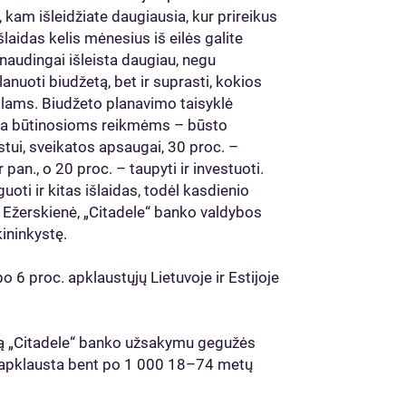
, kam išleidžiate daugiausia, kur prireikus
laidas kelis mėnesius iš eilės galite
enaudingai išleista daugiau, negu
anuoti biudžetą, bet ir suprasti, kokios
slams. Biudžeto planavimo taisyklė
ama būtinosioms reikmėms – būsto
ui, sveikatos apsaugai, 30 proc. –
an., o 20 proc. – taupyti ir investuoti.
oti ir kitas išlaidas, todėl kasdienio
 Ežerskienė, „Citadele“ banko valdybos
ininkystę.
po 6 proc. apklaustųjų Lietuvoje ir Estijoje
usą „Citadele“ banko užsakymu gegužės
vo apklausta bent po 1 000 18–74 metų