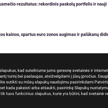
usmečio rezultatus: rekordinis paskolų portfelis ir nau
os kainos, spartus euro zonos augimas ir palūkanų didi
 slapukus, kad suteiktume jums geresnę svetainės ir interne
antį turinį bei paslaugas, atsižvelgdami į jūsų įpročius. Dau
lite sutikti su mūsų slapukų naudojimu pasirinkdami Patvirti
t kada pakeisti arba atšaukti, pasirinkę Slapukų nustatymai
 tuos funkcinius slapukus, kurie yra būtini, kad svetainė vei
dai
Grupės įmonės
Karjera
Kontaktai