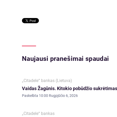
Naujausi pranešimai spaudai
„Citadele“ bankas (Lietuva)
Vaidas Žagūnis. Kitokio pobūdžio sukrėtimas:
Paskelbta
10:00 Rugpjūčio 6, 2026
„Citadele“ bankas