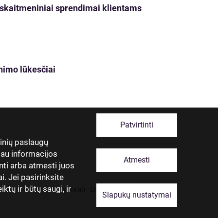
ji skaitmeniniai sprendimai klientams
nimo lūkesčiai
Patvirtinti
tinių paslaugų
giau informacijos
Atmesti
nti arba atmesti juos
. Jei pasirinksite
ktų ir būtų saugi, ir
Latviski
Русский
English
Eesti
Lietuviškai
Slapukų nustatymai