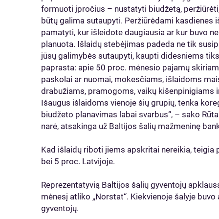
formuoti įpročius – nustatyti biudžetą, peržiūrėti
būtų galima sutaupyti. Peržiūrėdami kasdienes iš
pamatyti, kur išleidote daugiausia ar kur buvo n
planuota. Išlaidų stebėjimas padeda ne tik susipl
jūsų galimybės sutaupyti, kaupti didesniems tik
paprasta: apie 50 proc. mėnesio pajamų skiri
paskolai ar nuomai, mokesčiams, išlaidoms maist
drabužiams, pramogoms, vaikų kišenpinigiams ir p
Išaugus išlaidoms vienoje šių grupių, tenka koregu
biudžeto planavimas labai svarbus“, – sako Rūta
narė, atsakinga už Baltijos šalių mažmeninę bank
Kad išlaidų riboti jiems apskritai nereikia, teigia 
bei 5 proc. Latvijoje.
Reprezentatyvią Baltijos šalių gyventojų apkla
mėnesį atliko „Norstat“. Kiekvienoje šalyje bu
gyventojų.