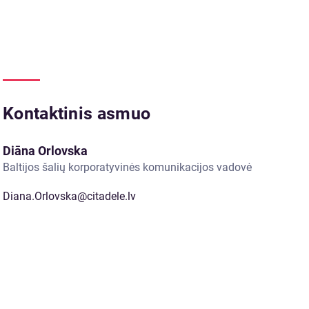
Kontaktinis asmuo
Diāna Orlovska
Baltijos šalių korporatyvinės komunikacijos vadovė
Diana.Orlovska@citadele.lv