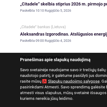
„Citadele“ skelbia stiprius 2026 m. pirmojo p
Paskelbta
10:10 Rugpjūčio 5, 2026
„Citadele“ bankas (Lietuva)
Aleksandras Izgorodinas. Atslūgusios energij
Paskelbta
09:00 Rugpjūčio 4, 2026
Visi pranešimai spaudai
Pranešimas apie slapukų naudojimą
Savo svetainėje naudojame savo ir trečiųjų šalių
naudotojo patirtį, ir galėtume pasiūlyti jus domin
rasite mūsų
Slapukų naudojimo sąlygose
. Ga
pasirinkdami Atmesti. Savo sprendimą galėsite be
atmesti visus slapukus, mūsų svetainė išsaugos tik
Apie mus
Ryšiai su investuotojais
Žiniasklai
kuriems nereikia jūsų leidimo.