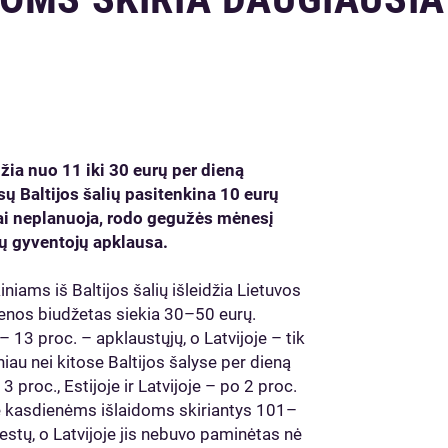
džia nuo 11 iki 30 eurų per dieną
sų Baltijos šalių pasitenkina 10 eurų
tai neplanuoja, rodo gegužės mėnesį
ių gyventojų apklausa.
iams iš Baltijos šalių išleidžia Lietuvos
ienos biudžetas siekia 30–50 eurų.
– 13 proc. – apklaustųjų, o Latvijoje – tik
iau nei kitose Baltijos šalyse per dieną
3 proc., Estijoje ir Latvijoje – po 2 proc.
ė kasdienėms išlaidoms skiriantys 101–
estų, o Latvijoje jis nebuvo paminėtas nė