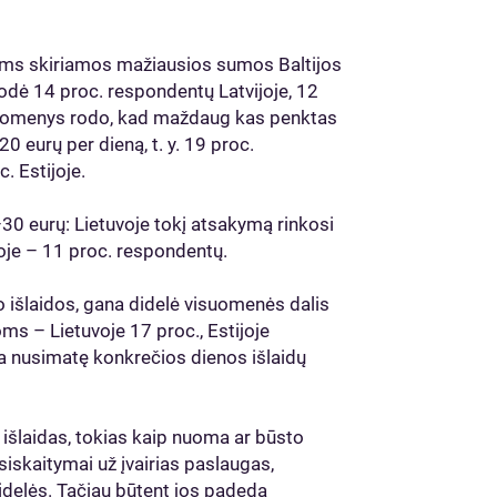
oms skiriamos mažiausios sumos Baltijos
odė 14 proc. respondentų Latvijoje, 12
s duomenys rodo, kad maždaug kas penktas
20 eurų per dieną, t. y. 19 proc.
. Estijoje.
–30 eurų: Lietuvoje tokį atsakymą rinkosi
ijoje – 11 proc. respondentų.
o išlaidos, gana didelė visuomenės dalis
ms – Lietuvoje 17 proc., Estijoje
ėra nusimatę konkrečios dienos išlaidų
 išlaidas, tokias kaip nuoma ar būsto
iskaitymai už įvairias paslaugas,
idelės. Tačiau būtent jos padeda