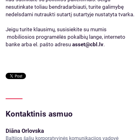
nesutinkate toliau bendradarbiauti, turite galimybę
nedelsdami nutraukti sutartį sutartyje nustatyta tvarka.
Jeigu turite klausimų, susisiekite su mumis
mobiliosios programėlės pokalbių lange, interneto
banke arba el. pašto adresu
asset@cbl.lv
.
Kontaktinis asmuo
Diāna Orlovska
Baltijos šalių korporatyvinės komunikacijos vadovė