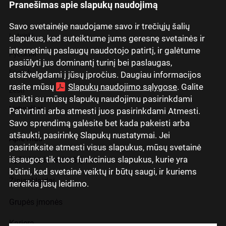
Pranešimas apie slapukų naudojimą
Savo svetainėje naudojame savo ir trečiųjų šalių
Latviski
slapukus, kad suteiktume jums geresnę svetainės ir
internetinių paslaugų naudotojo patirtį, ir galėtume
Русский
pasiūlyti jus dominantį turinį bei paslaugas,
English
atsižvelgdami į jūsų įpročius. Daugiau informacijos
rasite mūsų
Slapukų naudojimo sąlygose
. Galite
Eesti
sutikti su mūsų slapukų naudojimu pasirinkdami
Lietuviškai
Patvirtinti arba atmesti juos pasirinkdami Atmesti.
Savo sprendimą galėsite bet kada pakeisti arba
atšaukti, pasirinkę Slapukų nustatymai. Jei
Apie mus
pasirinksite atmesti visus slapukus, mūsų svetainė
išsaugos tik tuos funkcinius slapukus, kurie yra
Ryšiai su investuotojais
būtini, kad svetainė veiktų ir būtų saugi, ir kuriems
Žiniasklaidai
nereikia jūsų leidimo.
Grupės įmonės
Karjera