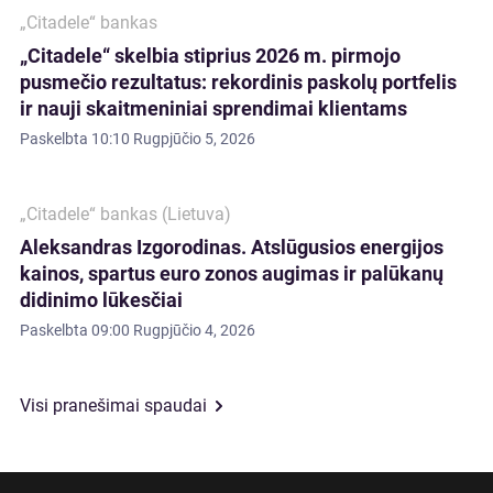
„Citadele“ bankas
„Citadele“ skelbia stiprius 2026 m. pirmojo
pusmečio rezultatus: rekordinis paskolų portfelis
ir nauji skaitmeniniai sprendimai klientams
Paskelbta
10:10 Rugpjūčio 5, 2026
„Citadele“ bankas (Lietuva)
Aleksandras Izgorodinas. Atslūgusios energijos
kainos, spartus euro zonos augimas ir palūkanų
didinimo lūkesčiai
Paskelbta
09:00 Rugpjūčio 4, 2026
Visi pranešimai spaudai