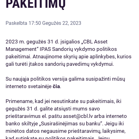
PAKEITIMŲ
Paskelbta
17:50 Gegužės 22, 2023
2023 m. gegužės 31 d. įsigalios „CBL Asset
Management“ IPAS Sandorių vykdymo politikos
pakeitimai. Atnaujinome skyrių apie aplinkybes, kurios
gali turėti įtakos sandorių pavedimų vykdymui.
Su naująja politikos versija galima susipažinti mūsų
interneto svetainėje
čia
.
Primename, kad jei nesutinkate su pakeitimais, iki
gegužės 31 d. galite atsiųsti mums savo
prieštaravimus el. paštu asset@cbl.lv arba interneto
banko skiltyje „Susirašinėjimas su banku“. Jeigu iki
minėtos datos negausime prieštaravimų, laikysime,
kad sutinkate su politikos pakeitimais. Jeigu