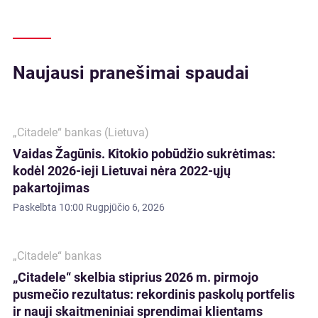
Naujausi pranešimai spaudai
„Citadele“ bankas (Lietuva)
Vaidas Žagūnis. Kitokio pobūdžio sukrėtimas:
kodėl 2026-ieji Lietuvai nėra 2022-ųjų
pakartojimas
Paskelbta
10:00 Rugpjūčio 6, 2026
„Citadele“ bankas
„Citadele“ skelbia stiprius 2026 m. pirmojo
pusmečio rezultatus: rekordinis paskolų portfelis
ir nauji skaitmeniniai sprendimai klientams