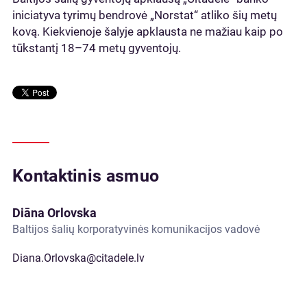
iniciatyva tyrimų bendrovė „Norstat“ atliko šių metų
kovą. Kiekvienoje šalyje apklausta ne mažiau kaip po
tūkstantį 18–74 metų gyventojų.
Kontaktinis asmuo
Diāna Orlovska
Baltijos šalių korporatyvinės komunikacijos vadovė
Diana.Orlovska@citadele.lv