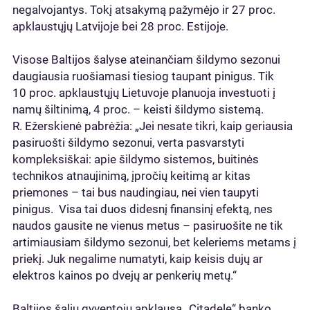
negalvojantys. Tokį atsakymą pažymėjo ir 27 proc.
apklaustųjų Latvijoje bei 28 proc. Estijoje.
Visose Baltijos šalyse ateinančiam šildymo sezonui
daugiausia ruošiamasi tiesiog taupant pinigus. Tik
10 proc. apklaustųjų Lietuvoje planuoja investuoti į
namų šiltinimą, 4 proc. – keisti šildymo sistemą.
R. Ežerskienė pabrėžia: „Jei nesate tikri, kaip geriausia
pasiruošti šildymo sezonui, verta pasvarstyti
kompleksiškai: apie šildymo sistemos, buitinės
technikos atnaujinimą, įpročių keitimą ar kitas
priemones – tai bus naudingiau, nei vien taupyti
pinigus. Visa tai duos didesnį finansinį efektą, nes
naudos gausite ne vienus metus – pasiruošite ne tik
artimiausiam šildymo sezonui, bet keleriems metams į
priekį. Juk negalime numatyti, kaip keisis dujų ar
elektros kainos po dvejų ar penkerių metų.“
Baltijos šalių gyventojų apklausą „Citadele“ banko