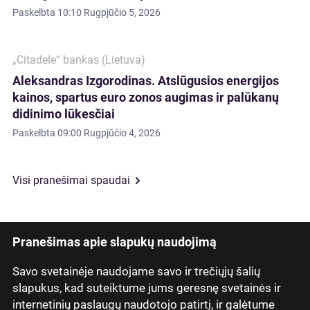
Paskelbta
10:10 Rugpjūčio 5, 2026
„Citadele“ bankas (Lietuva)
Aleksandras Izgorodinas. Atslūgusios energijos
kainos, spartus euro zonos augimas ir palūkanų
didinimo lūkesčiai
Paskelbta
09:00 Rugpjūčio 4, 2026
Visi pranešimai spaudai
Pranešimas apie slapukų naudojimą
Savo svetainėje naudojame savo ir trečiųjų šalių
Latviski
slapukus, kad suteiktume jums geresnę svetainės ir
internetinių paslaugų naudotojo patirtį, ir galėtume
Русский