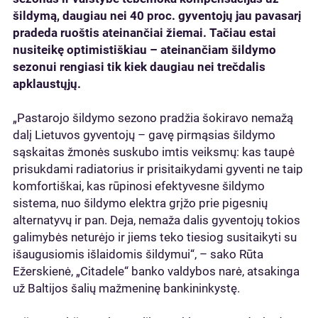
šildymą, daugiau nei 40 proc. gyventojų jau pavasarį
pradeda ruoštis ateinančiai žiemai. Tačiau estai
nusiteikę optimistiškiau – ateinančiam šildymo
sezonui rengiasi tik kiek daugiau nei trečdalis
apklaustųjų.
„Pastarojo šildymo sezono pradžia šokiravo nemažą
dalį Lietuvos gyventojų – gavę pirmąsias šildymo
sąskaitas žmonės suskubo imtis veiksmų: kas taupė
prisukdami radiatorius ir prisitaikydami gyventi ne taip
komfortiškai, kas rūpinosi efektyvesne šildymo
sistema, nuo šildymo elektra grįžo prie pigesnių
alternatyvų ir pan. Deja, nemaža dalis gyventojų tokios
galimybės neturėjo ir jiems teko tiesiog susitaikyti su
išaugusiomis išlaidomis šildymui“, – sako Rūta
Ežerskienė, „Citadele“ banko valdybos narė, atsakinga
už Baltijos šalių mažmeninę bankininkystę.