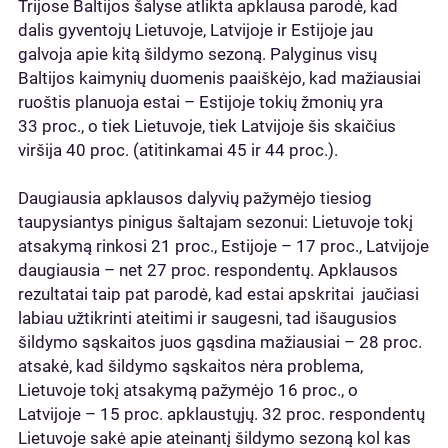
Trijose Baltijos šalyse atlikta apklausa parodė, kad
dalis gyventojų Lietuvoje, Latvijoje ir Estijoje jau
galvoja apie kitą šildymo sezoną. Palyginus visų
Baltijos kaimynių duomenis paaiškėjo, kad mažiausiai
ruoštis planuoja estai – Estijoje tokių žmonių yra
33 proc., o tiek Lietuvoje, tiek Latvijoje šis skaičius
viršija 40 proc. (atitinkamai 45 ir 44 proc.).
Daugiausia apklausos dalyvių pažymėjo tiesiog
taupysiantys pinigus šaltajam sezonui: Lietuvoje tokį
atsakymą rinkosi 21 proc., Estijoje – 17 proc., Latvijoje
daugiausia – net 27 proc. respondentų. Apklausos
rezultatai taip pat parodė, kad estai apskritai jaučiasi
labiau užtikrinti ateitimi ir saugesni, tad išaugusios
šildymo sąskaitos juos gąsdina mažiausiai – 28 proc.
atsakė, kad šildymo sąskaitos nėra problema,
Lietuvoje tokį atsakymą pažymėjo 16 proc., o
Latvijoje – 15 proc. apklaustųjų. 32 proc. respondentų
Lietuvoje sakė apie ateinantį šildymo sezoną kol kas