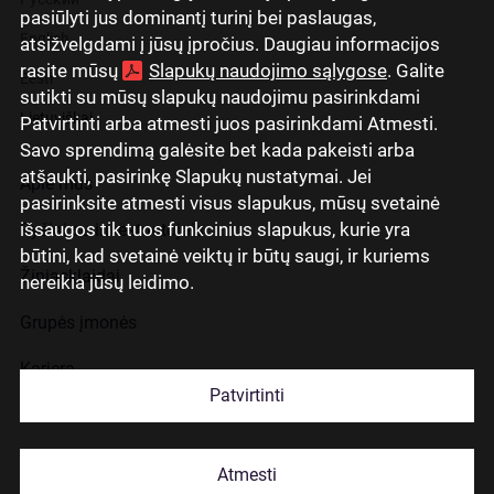
pasiūlyti jus dominantį turinį bei paslaugas,
English
atsižvelgdami į jūsų įpročius. Daugiau informacijos
rasite mūsų
Slapukų naudojimo sąlygose
. Galite
Eesti
sutikti su mūsų slapukų naudojimu pasirinkdami
Lietuviškai
Patvirtinti arba atmesti juos pasirinkdami Atmesti.
Savo sprendimą galėsite bet kada pakeisti arba
atšaukti, pasirinkę Slapukų nustatymai. Jei
Apie mus
pasirinksite atmesti visus slapukus, mūsų svetainė
išsaugos tik tuos funkcinius slapukus, kurie yra
Ryšiai su investuotojais
būtini, kad svetainė veiktų ir būtų saugi, ir kuriems
Žiniasklaidai
nereikia jūsų leidimo.
Grupės įmonės
Karjera
Patvirtinti
Kontaktai
Atmesti
Slapukų naudojimas