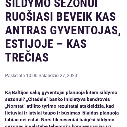
ŠILDYMO SEZONUI
RUOŠIASI BEVEIK KAS
ANTRAS GYVENTOJAS,
ESTIJOJE – KAS
TREČIAS
Paskelbta
10:00 Balandžio 27, 2023
Ką Baltijos šalių gyventojai planuoja kitam šildymo
sezonui? „Citadele“ banko iniciatyva bendrovės
„Norstat“ atlikto tyrimo rezultatai atskleidžia, kad
lietuviai ir latviai taupo ir būsimas išlaidas planuoja
labiau nei estai. Nors tik neseniai baigėsi šildymo
sezonas ir valstybė tebemoka kompensacijas už