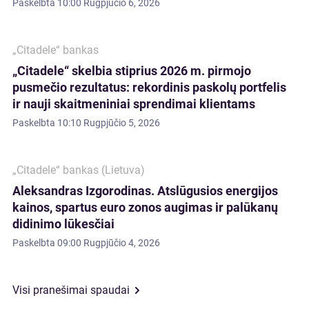
Paskelbta
10:00 Rugpjūčio 6, 2026
„Citadele“ bankas
„Citadele“ skelbia stiprius 2026 m. pirmojo
pusmečio rezultatus: rekordinis paskolų portfelis
ir nauji skaitmeniniai sprendimai klientams
Paskelbta
10:10 Rugpjūčio 5, 2026
„Citadele“ bankas (Lietuva)
Aleksandras Izgorodinas. Atslūgusios energijos
kainos, spartus euro zonos augimas ir palūkanų
didinimo lūkesčiai
Paskelbta
09:00 Rugpjūčio 4, 2026
Visi pranešimai spaudai