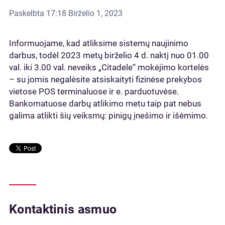
Paskelbta
17:18 Birželio 1, 2023
Informuojame, kad atliksime sistemų naujinimo
darbus, todėl 2023 metų birželio 4 d. naktį nuo 01.00
val. iki 3.00 val. neveiks „Citadele“ mokėjimo kortelės
– su jomis negalėsite atsiskaityti fizinėse prekybos
vietose POS terminaluose ir e. parduotuvėse.
Bankomatuose darbų atlikimo metu taip pat nebus
galima atlikti šių veiksmų: pinigų įnešimo ir išėmimo.
Kontaktinis asmuo