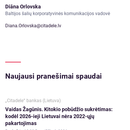
Diāna Orlovska
Baltijos šalių korporatyvinės komunikacijos vadovė
Diana.Orlovska@citadele.lv
Naujausi pranešimai spaudai
„Citadele“ bankas (Lietuva)
Vaidas Žagūnis. Kitokio pobūdžio sukrėtimas:
kodėl 2026-ieji Lietuvai nėra 2022-ųjų
pakartojimas