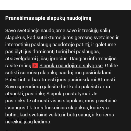
Pranešimas apie slapukų naudojimą
Savo svetainėje naudojame savo ir trečiųjų šalių
Latviski
slapukus, kad suteiktume jums geresnę svetainės ir
internetinių paslaugų naudotojo patirtį, ir galėtume
Русский
pasiūlyti jus dominantį turinį bei paslaugas,
English
atsižvelgdami į jūsų įpročius. Daugiau informacijos
rasite mūsų
Slapukų naudojimo sąlygose
. Galite
Eesti
sutikti su mūsų slapukų naudojimu pasirinkdami
Lietuviškai
Patvirtinti arba atmesti juos pasirinkdami Atmesti.
Savo sprendimą galėsite bet kada pakeisti arba
atšaukti, pasirinkę Slapukų nustatymai. Jei
Apie mus
pasirinksite atmesti visus slapukus, mūsų svetainė
išsaugos tik tuos funkcinius slapukus, kurie yra
Ryšiai su investuotojais
būtini, kad svetainė veiktų ir būtų saugi, ir kuriems
Žiniasklaidai
nereikia jūsų leidimo.