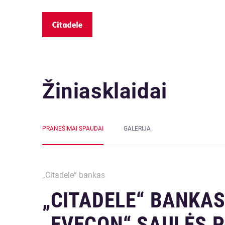
Žiniasklaidai
PRANEŠIMAI SPAUDAI
GALERIJA
„Citadele“ bankas
„CITADELE“ BANKAS
„EVECON“ SAULĖS 