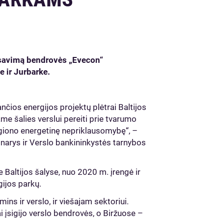
nsavimą bendrovės „Evecon“
 ir Jurbarke.
nčios energijos projektų plėtrai Baltijos
ame šalies verslui pereiti prie tvarumo
giono energetinę nepriklausomybę“, –
narys ir Verslo bankininkystės tarnybos
 Baltijos šalyse, nuo 2020 m. įrengė ir
ijos parkų.
ns ir verslo, ir viešajam sektoriui.
i įsigijo verslo bendrovės, o Biržuose –