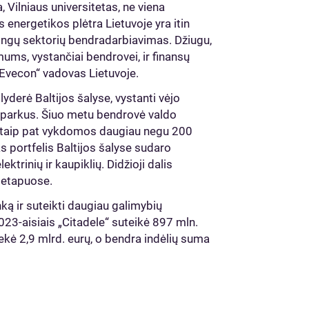
, Vilniaus universitetas, ne viena
s energetikos plėtra Lietuvoje yra itin
rtingų sektorių bendradarbiavimas. Džiugu,
mums, vystančiai bendrovei, ir finansų
 „Evecon“ vadovas Lietuvoje.
yderė Baltijos šalyse, vystanti vėjo
ius parkus. Šiuo metu bendrovė valdo
, taip pat vykdomos daugiau negu 200
s portfelis Baltijos šalyse sudaro
trinių ir kaupiklių. Didžioji dalis
o etapuose.
ką ir suteikti daugiau galimybių
023-aisiais „Citadele“ suteikė 897 mln.
ekė 2,9 mlrd. eurų, o bendra indėlių suma