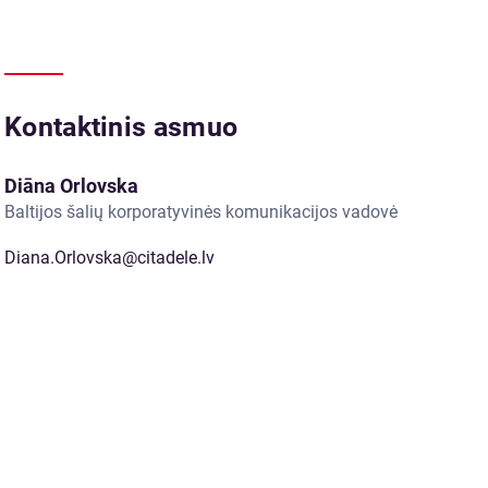
Kontaktinis asmuo
Diāna Orlovska
Baltijos šalių korporatyvinės komunikacijos vadovė
Diana.Orlovska@citadele.lv