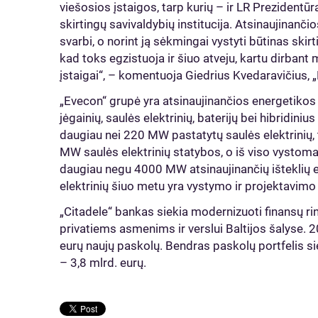
viešosios įstaigos, tarp kurių – ir LR Prezidentūra
skirtingų savivaldybių institucija. Atsinaujinančio
svarbi, o norint ją sėkmingai vystyti būtinas ski
kad toks egzistuoja ir šiuo atveju, kartu dirbant 
įstaigai“, – komentuoja Giedrius Kvedaravičius,
„Evecon“ grupė yra atsinaujinančios energetikos l
jėgainių, saulės elektrinių, baterijų bei hibridin
daugiau nei 220 MW pastatytų saulės elektrinių
MW saulės elektrinių statybos, o iš viso vystoma
daugiau negu 4000 MW atsinaujinančių išteklių elek
elektrinių šiuo metu yra vystymo ir projektavim
„Citadele“ bankas siekia modernizuoti finansų rin
privatiems asmenims ir verslui Baltijos šalyse. 2
eurų naujų paskolų. Bendras paskolų portfelis si
– 3,8 mlrd. eurų.