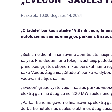
Paskelbta
10:00 Gegužės 14, 2024
„Citadele“ bankas suteikė 19,8 mln. eurų fina
nutolusiems saulės energijos parkams Biržuose
„Siekiame didinti finansavimo apimtis atsinaujina
šalyse. Prisidėdami prie tokių investicijų, paded
principais grįstos ekonomikos bei skatiname re
sako Vaidas Žagūnis, „Citadele“ banko valdybos 
vadovas Baltijos šalims.
„Evecon“ grupė vysto vėjo ir saulės parkus visose
elektrą gamina daugiau nei 220 MW saulės energ
„Parkai, kuriems gavome finansavimą, elektrą gami
Jurbarke nutolusias saulės elektrines daugiausia