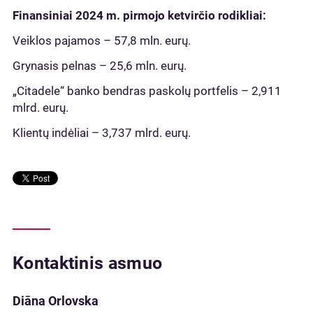
Finansiniai 2024 m. pirmojo ketvirčio rodikliai:
Veiklos pajamos – 57,8 mln. eurų.
Grynasis pelnas – 25,6 mln. eurų.
„Citadele“ banko bendras paskolų portfelis – 2,911
mlrd. eurų.
Klientų indėliai – 3,737 mlrd. eurų.
Kontaktinis asmuo
Diāna Orlovska