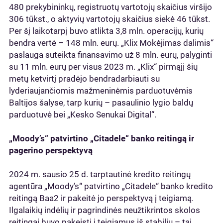
480 prekybininkų, registruotų vartotojų skaičius viršijo
306 tūkst., o aktyvių vartotojų skaičius siekė 46 tūkst.
Per šį laikotarpį buvo atlikta 3,8 mln. operacijų, kurių
bendra vertė – 148 mln. eurų. „Klix Mokėjimas dalimis“
paslauga suteikta finansavimo už 8 mln. eurų, palyginti
su 11 mln. eurų per visus 2023 m. „Klix“ pirmąjį šių
metų ketvirtį pradėjo bendradarbiauti su
lyderiaujančiomis mažmeninėmis parduotuvėmis
Baltijos šalyse, tarp kurių – pasaulinio lygio baldų
parduotuvė bei „Kesko Senukai Digital“.
„Moody’s“ patvirtino „Citadele“ banko reitingą ir
pagerino perspektyvą
2024 m. sausio 25 d. tarptautinė kredito reitingų
agentūra „Moody’s“ patvirtino „Citadele“ banko kredito
reitingą Baa2 ir pakeitė jo perspektyvą į teigiamą.
Ilgalaikių indėlių ir pagrindinės neužtikrintos skolos
reitingai buvo pakeisti į teigiamus iš stabilių – tai