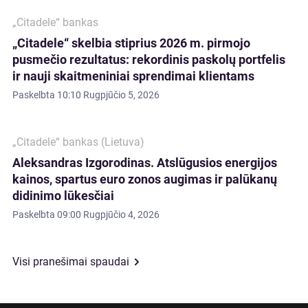
„Citadele“ bankas
„Citadele“ skelbia stiprius 2026 m. pirmojo
pusmečio rezultatus: rekordinis paskolų portfelis
ir nauji skaitmeniniai sprendimai klientams
Paskelbta
10:10 Rugpjūčio 5, 2026
„Citadele“ bankas (Lietuva)
Aleksandras Izgorodinas. Atslūgusios energijos
kainos, spartus euro zonos augimas ir palūkanų
didinimo lūkesčiai
Paskelbta
09:00 Rugpjūčio 4, 2026
Visi pranešimai spaudai