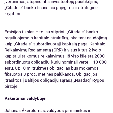
įvertinimas, atspindintis investuotojų pasitikėjimą
„Citadele“ banko finansiniu pajėgimu ir strategine
kryptimi.
Emisijos tikslas – toliau stiprinti „Citadele“ banko
reguliuojamojo kapitalo struktūrą, įskaitant naudojimą
kaip „Citadele“ subordinuotąjį kapitalą pagal Kapitalo
Reikalavimų Reglamentą (CRR) ir visus kitus 2 lygio
kapitalui taikomus reikalavimus. Iš viso išleista 2000
subordinuotų obligacijų, kurių nominali vertė – 10 000
eurų. Už 10 m. trukmės obligacijas bus mokamos
fiksuotos 8 proc. metinės palūkanos. Obligacijos
įtrauktos į Baltijos obligacijų sąrašą „Nasdaq“ Rygos
biržoje.
Pakeitimai valdyboje
Johanas Åkerblomas, valdybos pirmininkas ir