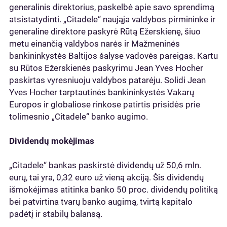
generalinis direktorius, paskelbė apie savo sprendimą
atsistatydinti. „Citadele“ naująja valdybos pirmininke ir
generaline direktore paskyrė Rūtą Ežerskienę, šiuo
metu einančią valdybos narės ir Mažmeninės
bankininkystės Baltijos šalyse vadovės pareigas. Kartu
su Rūtos Ežerskienės paskyrimu Jean Yves Hocher
paskirtas vyresniuoju valdybos patarėju. Solidi Jean
Yves Hocher tarptautinės bankininkystės Vakarų
Europos ir globaliose rinkose patirtis prisidės prie
tolimesnio „Citadele“ banko augimo.
Dividendų mokėjimas
„Citadele“ bankas paskirstė dividendų už 50,6 mln.
eurų, tai yra, 0,32 euro už vieną akciją. Šis dividendų
išmokėjimas atitinka banko 50 proc. dividendų politiką
bei patvirtina tvarų banko augimą, tvirtą kapitalo
padėtį ir stabilų balansą.