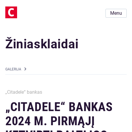
Menu
Žiniasklaidai
GALERIJA
„Citadele“ bankas
„CITADELE“ BANKAS
2024 M. PIRMĄJĮ