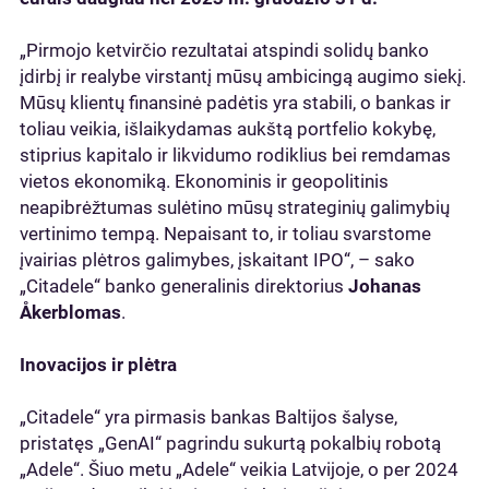
„Pirmojo ketvirčio rezultatai atspindi solidų banko
įdirbį ir realybe virstantį mūsų ambicingą augimo siekį.
Mūsų klientų finansinė padėtis yra stabili, o bankas ir
toliau veikia, išlaikydamas aukštą portfelio kokybę,
stiprius kapitalo ir likvidumo rodiklius bei remdamas
vietos ekonomiką. Ekonominis ir geopolitinis
neapibrėžtumas sulėtino mūsų strateginių galimybių
vertinimo tempą. Nepaisant to, ir toliau svarstome
įvairias plėtros galimybes, įskaitant IPO“, – sako
„Citadele“ banko generalinis direktorius
Johanas
Åkerblomas
.
Inovacijos ir plėtra
„Citadele“ yra pirmasis bankas Baltijos šalyse,
pristatęs „GenAI“ pagrindu sukurtą pokalbių robotą
„Adele“. Šiuo metu „Adele“ veikia Latvijoje, o per 2024