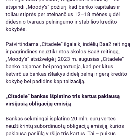
atspindi „Moody’s“ požiūrį, kad banko kapitalas ir
toliau stiprės per ateinančius 12–18 mėnesių dėl
didesnio tvaraus pelningumo ir stabilios kredito
kokybės.
Patvirtindama „Citadele“ ilgalaikį indėlių Baa2 reitingą
ir pagrindinės neužtikrintos skolos Baa3 reitingą,
„Moody's“ atsižvelgė į 2023 m. augusias „Citadele“
banko pajamas bei prognozuoja, kad per kitus
ketvirčius bankas išlaikys didelį pelną ir gerą kredito
kokybę bei padidins kapitalizaciją.
„Citadele“ bankas išplatino tris kartus paklausą
viršijusią obligacijų emisiją
Bankas sėkmingai išplatino 20 mln. eurų vertės
neužtikrintų subordinuotų obligacijų emisiją, kurios
paklausa pasiūlą viršijo tris kartus. Tai – puikus