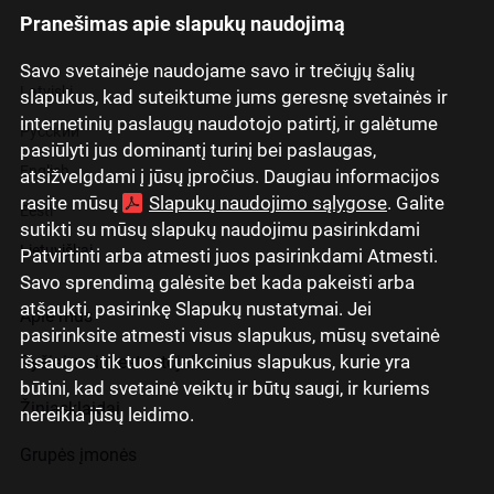
Pranešimas apie slapukų naudojimą
Savo svetainėje naudojame savo ir trečiųjų šalių
Latviski
slapukus, kad suteiktume jums geresnę svetainės ir
internetinių paslaugų naudotojo patirtį, ir galėtume
Русский
pasiūlyti jus dominantį turinį bei paslaugas,
English
atsižvelgdami į jūsų įpročius. Daugiau informacijos
rasite mūsų
Slapukų naudojimo sąlygose
. Galite
Eesti
sutikti su mūsų slapukų naudojimu pasirinkdami
Lietuviškai
Patvirtinti arba atmesti juos pasirinkdami Atmesti.
Savo sprendimą galėsite bet kada pakeisti arba
atšaukti, pasirinkę Slapukų nustatymai. Jei
Apie mus
pasirinksite atmesti visus slapukus, mūsų svetainė
išsaugos tik tuos funkcinius slapukus, kurie yra
Ryšiai su investuotojais
būtini, kad svetainė veiktų ir būtų saugi, ir kuriems
Žiniasklaidai
nereikia jūsų leidimo.
Grupės įmonės