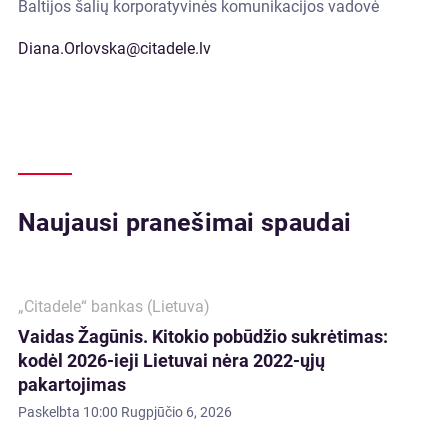
Baltijos šalių korporatyvinės komunikacijos vadovė
Diana.Orlovska@citadele.lv
Naujausi pranešimai spaudai
„Citadele“ bankas (Lietuva)
Vaidas Žagūnis. Kitokio pobūdžio sukrėtimas:
kodėl 2026-ieji Lietuvai nėra 2022-ųjų
pakartojimas
Paskelbta
10:00 Rugpjūčio 6, 2026