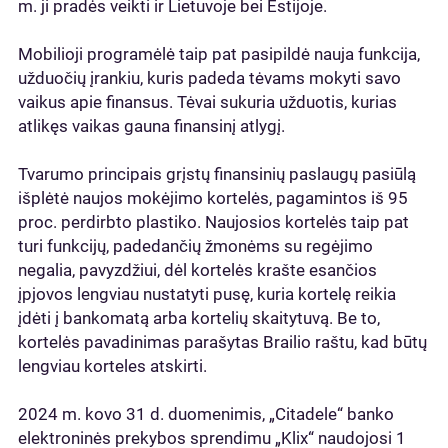
m. ji pradės veikti ir Lietuvoje bei Estijoje.
Mobilioji programėlė taip pat pasipildė nauja funkcija,
užduočių įrankiu, kuris padeda tėvams mokyti savo
vaikus apie finansus. Tėvai sukuria užduotis, kurias
atlikęs vaikas gauna finansinį atlygį.
Tvarumo principais grįstų finansinių paslaugų pasiūlą
išplėtė naujos mokėjimo kortelės, pagamintos iš 95
proc. perdirbto plastiko. Naujosios kortelės taip pat
turi funkcijų, padedančių žmonėms su regėjimo
negalia, pavyzdžiui, dėl kortelės krašte esančios
įpjovos lengviau nustatyti pusę, kuria kortelę reikia
įdėti į bankomatą arba kortelių skaitytuvą. Be to,
kortelės pavadinimas parašytas Brailio raštu, kad būtų
lengviau korteles atskirti.
2024 m. kovo 31 d. duomenimis, „Citadele“ banko
elektroninės prekybos sprendimu „Klix“ naudojosi 1