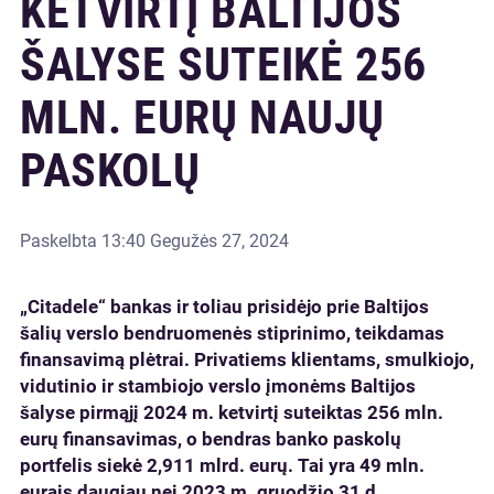
KETVIRTĮ BALTIJOS
ŠALYSE SUTEIKĖ 256
MLN. EURŲ NAUJŲ
PASKOLŲ
Paskelbta
13:40 Gegužės 27, 2024
„Citadele“ bankas ir toliau prisidėjo prie Baltijos
šalių verslo bendruomenės stiprinimo, teikdamas
finansavimą plėtrai. Privatiems klientams, smulkiojo,
vidutinio ir stambiojo verslo įmonėms Baltijos
šalyse pirmąjį 2024 m. ketvirtį suteiktas 256 mln.
eurų finansavimas, o bendras banko paskolų
portfelis siekė 2,911 mlrd. eurų. Tai yra 49 mln.
eurais daugiau nei 2023 m. gruodžio 31 d.