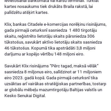
ievietošanai bankomātā vai karšu terminālī. Turklāt
kartes nosaukums tiek drukāts Braila rakstā, lai
palīdzētu atšķirt kartes.
Klix, bankas Citadele e-komercijas norēķinu risinājums,
gada pirmajā ceturksnī sasniedza 1 480 tirgotāju
skaitu, reģistrēto lietotāju skaits pārsniedza 306
tūkstošus, savukārt aktīvo lietotāju skaits sasniedza
46 tūkstošus. Kopumā tika apstrādāti 3,8 miljoni
darījumu ar kopējo vērtību 148 miljoni eiro.
Savukārt Klix risinājums “Pērc tagad, maksā vēlāk”
sasniedza 8 miljonus eiro, salīdzinot ar 11 miljoniem
eiro 2023. gadā kopā. Gada pirmajā ceturksnī tika
uzsāktas arī vairākas stratēģiskas partnerības, tostarp
ar globālu mēbeļu mazumtirgotāju Baltijas valstīs un
Kesko Senukai Digital.