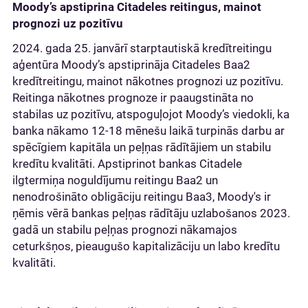
Moody’s apstiprina Citadeles reitingus, mainot
prognozi uz pozitīvu
2024. gada 25. janvārī starptautiskā kredītreitingu
aģentūra Moody’s apstiprināja Citadeles Baa2
kredītreitingu, mainot nākotnes prognozi uz pozitīvu.
Reitinga nākotnes prognoze ir paaugstināta no
stabilas uz pozitīvu, atspoguļojot Moody’s viedokli, ka
banka nākamo 12-18 mēnešu laikā turpinās darbu ar
spēcīgiem kapitāla un peļņas rādītājiem un stabilu
kredītu kvalitāti. Apstiprinot bankas Citadele
ilgtermiņa noguldījumu reitingu Baa2 un
nenodrošināto obligāciju reitingu Baa3, Moody's ir
ņēmis vērā bankas peļņas rādītāju uzlabošanos 2023.
gadā un stabilu peļņas prognozi nākamajos
ceturkšņos, pieaugušo kapitalizāciju un labo kredītu
kvalitāti.