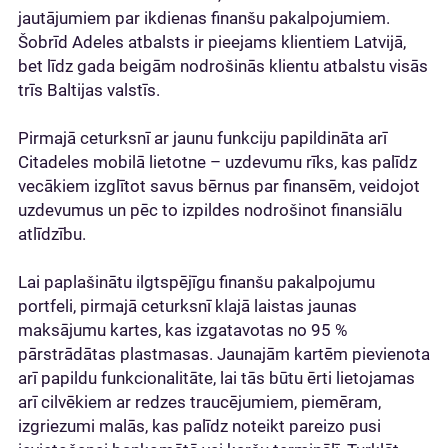
jautājumiem par ikdienas finanšu pakalpojumiem.
Šobrīd Adeles atbalsts ir pieejams klientiem Latvijā,
bet līdz gada beigām nodrošinās klientu atbalstu visās
trīs Baltijas valstīs.
Pirmajā ceturksnī ar jaunu funkciju papildināta arī
Citadeles mobilā lietotne – uzdevumu rīks, kas palīdz
vecākiem izglītot savus bērnus par finansēm, veidojot
uzdevumus un pēc to izpildes nodrošinot finansiālu
atlīdzību.
Lai paplašinātu ilgtspējīgu finanšu pakalpojumu
portfeli, pirmajā ceturksnī klajā laistas jaunas
maksājumu kartes, kas izgatavotas no 95 %
pārstrādātas plastmasas. Jaunajām kartēm pievienota
arī papildu funkcionalitāte, lai tās būtu ērti lietojamas
arī cilvēkiem ar redzes traucējumiem, piemēram,
izgriezumi malās, kas palīdz noteikt pareizo pusi