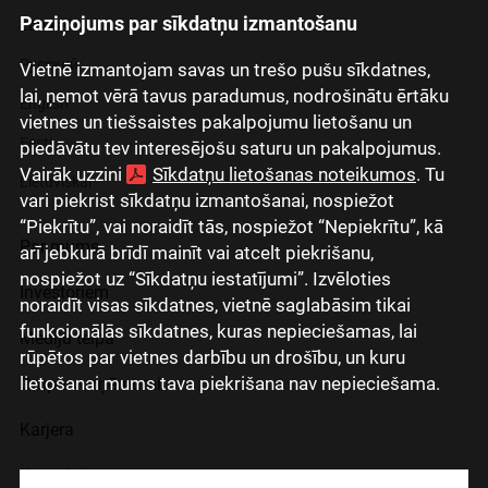
Paziņojums par sīkdatņu izmantošanu
Latviski
Русский
Vietnē izmantojam savas un trešo pušu sīkdatnes,
lai, ņemot vērā tavus paradumus, nodrošinātu ērtāku
English
vietnes un tiešsaistes pakalpojumu lietošanu un
Eesti
piedāvātu tev interesējošu saturu un pakalpojumus.
Vairāk uzzini
Sīkdatņu lietošanas noteikumos
. Tu
Lietuviškai
vari piekrist sīkdatņu izmantošanai, nospiežot
“Piekrītu”, vai noraidīt tās, nospiežot “Nepiekrītu”, kā
Par mums
arī jebkurā brīdī mainīt vai atcelt piekrišanu,
nospiežot uz “Sīkdatņu iestatījumi”. Izvēloties
Investoriem
noraidīt visas sīkdatnes, vietnē saglabāsim tikai
funkcionālās sīkdatnes, kuras nepieciešamas, lai
Mediju telpa
rūpētos par vietnes darbību un drošību, un kuru
lietošanai mums tava piekrišana nav nepieciešama.
Grupas uzņēmumi
Karjera
Kontakti