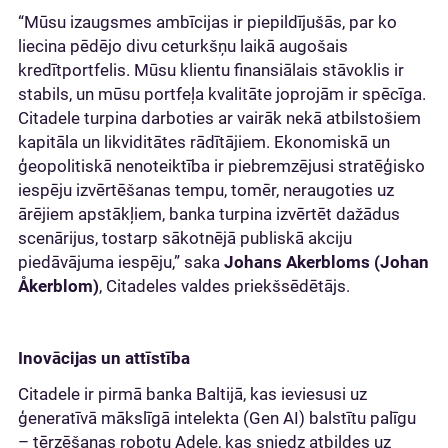
“Mūsu izaugsmes ambīcijas ir piepildījušās, par ko
liecina pēdējo divu ceturkšņu laikā augošais
kredītportfelis. Mūsu klientu finansiālais stāvoklis ir
stabils, un mūsu portfeļa kvalitāte joprojām ir spēcīga.
Citadele turpina darboties ar vairāk nekā atbilstošiem
kapitāla un likviditātes rādītājiem. Ekonomiskā un
ģeopolitiskā nenoteiktība ir piebremzējusi stratēģisko
iespēju izvērtēšanas tempu, tomēr, neraugoties uz
ārējiem apstākļiem, banka turpina izvērtēt dažādus
scenārijus, tostarp sākotnējā publiskā akciju
piedāvājuma iespēju,” saka
Johans Akerbloms (Johan
Åkerblom)
, Citadeles valdes priekšsēdētājs.
Inovācijas un attīstība
Citadele ir pirmā banka Baltijā, kas ieviesusi uz
ģeneratīvā mākslīgā intelekta (Gen AI) balstītu palīgu
– tērzēšanas robotu Adele, kas sniedz atbildes uz