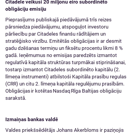
Citadele veikusi 20 miljonu eiro subordinēto
obligāciju emisiju
Pieprasījums publiskajā piedāvājumā trīs reizes
pārsniedza piedāvājumu, atspoguļot investoru
pārliecību par Citadeles finanšu rādītājiem un
stratēģisko virzību. Emitētās obligācijas ir ar desmit
gadu dzēšanas termiņu un fiksētu procentu likmi 8 %
gadā. Ieņēmumus no emisijas paredzēts izmantot
regulatīvā kapitāla struktūras turpmākai stiprināšanai,
tostarp izmantot Citadeles subordinēto kapitālu (2.
līmeņa instrumenti) atbilstoši Kapitāla prasību regulas
(CRR) un citu 2. līmeņa kapitāla regulējumu prasībām.
Obligācijas ir kotētas Nasdaq Rīga Baltijas obligāciju
sarakstā.
Izmaiņas bankas valdē
Valdes priekšsēdētājs Johans Akerbloms ir paziņojis