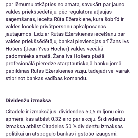
par lēmumu atkāpties no amata, savukārt par jauno
valdes priekšsēdētāju, pēc regulatora atļaujas
saņemšanas, iecelta Rūta Ežerskiene, kura šobrīd ir
valdes locekle privātpersonu apkalpošanas
jautājumos. Līdz ar Rūtas Ežerskienes iecelšanu par
valdes priekšsēdētāju, bankai pievienojas arī Žans Ivs
Hošers (Jean-Yves Hocher) valdes vecākā
padomnieka amatā. Žana Iva Hošera plašā
profesionālā pieredze starptautiskajā banku jomā
papildinās Rūtas Ežerskienes vīziju, tādējādi vēl vairāk
stiprinot bankas vadības komandu.
Dividenžu izmaksa
Citadele ir izmaksājusi dividendes 50,6 miljonu eiro
apmērā, kas atbilst 0,32 eiro par akciju. Šī dividenžu
izmaksa atbilst Citadeles 50 % dividenžu izmaksas
politikai un atspoguļo bankas ilgstošo izaugsmi,