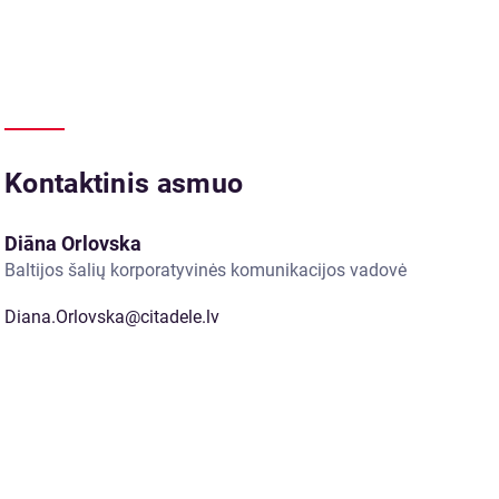
Kontaktinis asmuo
Diāna Orlovska
Baltijos šalių korporatyvinės komunikacijos vadovė
Diana.Orlovska@citadele.lv