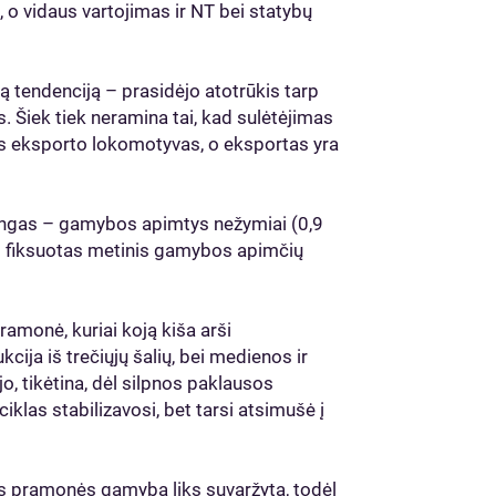
 o vidaus vartojimas ir NT bei statybų
 tendenciją – prasidėjo atotrūkis tarp
 Šiek tiek neramina tai, kad sulėtėjimas
os eksporto lokomotyvas, o eksportas yra
mingas – gamybos apimtys nežymiai (0,9
buvo fiksuotas metinis gamybos apimčių
ramonė, kuriai koją kiša arši
cija iš trečiųjų šalių, bei medienos ir
 tikėtina, dėl silpnos paklausos
las stabilizavosi, bet tarsi atsimušė į
os pramonės gamyba liks suvaržyta, todėl