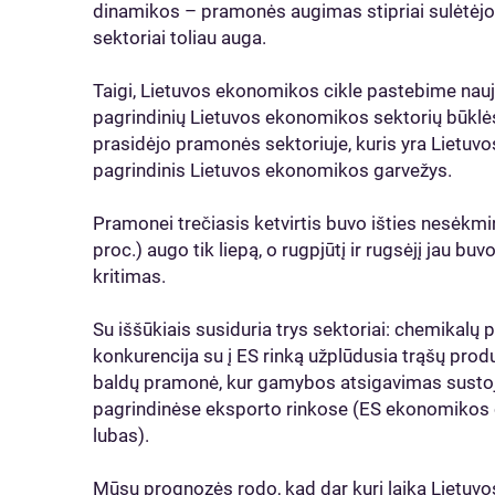
dinamikos – pramonės augimas stipriai sulėtėjo,
sektoriai toliau auga.
Taigi, Lietuvos ekonomikos cikle pastebime naują
pagrindinių Lietuvos ekonomikos sektorių būklės.
prasidėjo pramonės sektoriuje, kuris yra Lietuv
pagrindinis Lietuvos ekonomikos garvežys.
Pramonei trečiasis ketvirtis buvo išties nesėk
proc.) augo tik liepą, o rugpjūtį ir rugsėjį jau 
kritimas.
Su iššūkiais susiduria trys sektoriai: chemikalų p
konkurencija su į ES rinką užplūdusia trąšų produk
baldų pramonė, kur gamybos atsigavimas sustojo,
pagrindinėse eksporto rinkose (ES ekonomikos cik
lubas).
Mūsų prognozės rodo, kad dar kurį laiką Lietuv