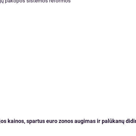
nsijų pakopos sistemos reformos
os kainos, spartus euro zonos augimas ir palūkanų didi