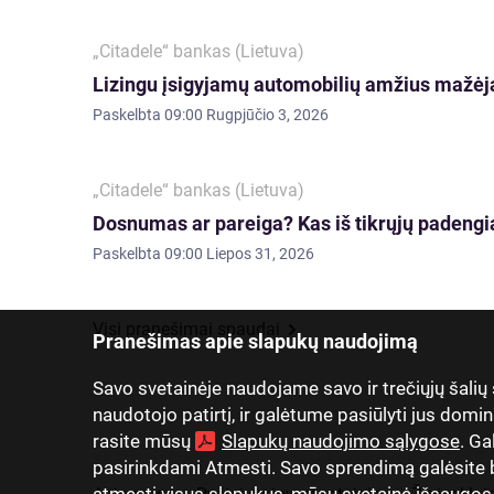
„Citadele“ bankas (Lietuva)
Lizingu įsigyjamų automobilių amžius mažėja
Paskelbta
09:00 Rugpjūčio 3, 2026
„Citadele“ bankas (Lietuva)
Dosnumas ar pareiga? Kas iš tikrųjų padengia
Paskelbta
09:00 Liepos 31, 2026
Visi pranešimai spaudai
Pranešimas apie slapukų naudojimą
Savo svetainėje naudojame savo ir trečiųjų šalių
naudotojo patirtį, ir galėtume pasiūlyti jus domin
rasite mūsų
Slapukų naudojimo sąlygose
. Ga
pasirinkdami Atmesti. Savo sprendimą galėsite be