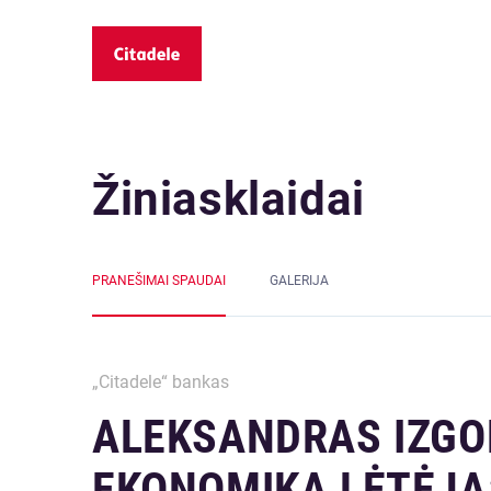
Žiniasklaidai
PRANEŠIMAI SPAUDAI
GALERIJA
„Citadele“ bankas
ALEKSANDRAS IZGO
EKONOMIKA LĖTĖJA