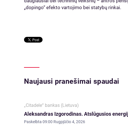
daugiausiai dėl techninių veiksnių – antros pe
„dopingo“ efekto vartojimo bei statybų rinkai.
Naujausi pranešimai spaudai
„Citadele“ bankas (Lietuva)
Aleksandras Izgorodinas. Atslūgusios energij
Paskelbta
09:00 Rugpjūčio 4, 2026