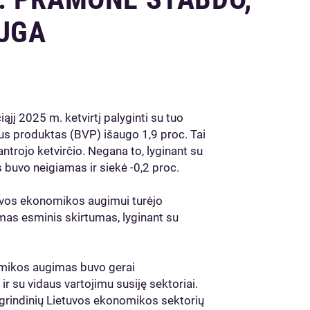
UGA
į 2025 m. ketvirtį palyginti su tuo
aus produktas (BVP) išaugo 1,9 proc. Tai
rojo ketvirčio. Negana to, lyginant su
buvo neigiamas ir siekė -0,2 proc.
uvos ekonomikos augimui turėjo
as esminis skirtumas, lyginant su
nomikos augimas buvo gerai
ir su vidaus vartojimu susiję sektoriai.
 pagrindinių Lietuvos ekonomikos sektorių