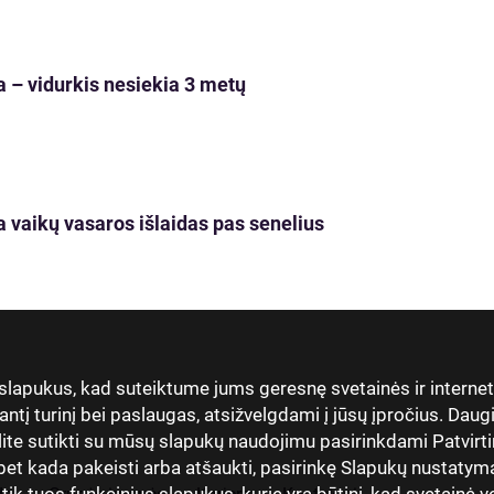
 – vidurkis nesiekia 3 metų
 vaikų vasaros išlaidas pas senelius
 slapukus, kad suteiktume jums geresnę svetainės ir interne
antį turinį bei paslaugas, atsižvelgdami į jūsų įpročius. Dau
lite sutikti su mūsų slapukų naudojimu pasirinkdami Patvirti
t kada pakeisti arba atšaukti, pasirinkę Slapukų nustatymai