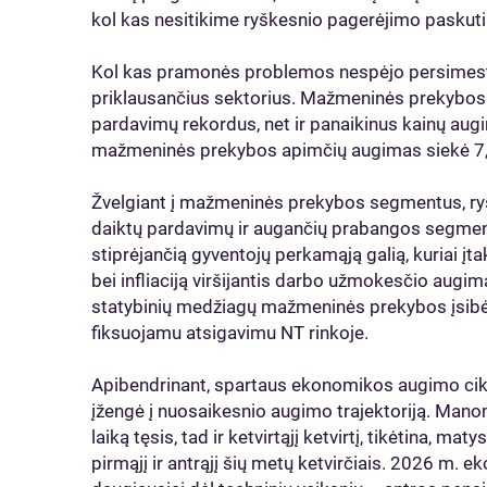
kol kas nesitikime ryškesnio pagerėjimo paskutinį
Kol kas pramonės problemos nespėjo persimesti 
priklausančius sektorius. Mažmeninės prekybos
pardavimų rekordus, net ir panaikinus kainų augimo
mažmeninės prekybos apimčių augimas siekė 7,
Žvelgiant į mažmeninės prekybos segmentus, ryš
daiktų pardavimų ir augančių prabangos segmen
stiprėjančią gyventojų perkamąją galią, kuriai į
bei infliaciją viršijantis darbo užmokesčio augi
statybinių medžiagų mažmeninės prekybos įsibėgė
fiksuojamu atsigavimu NT rinkoje.
Apibendrinant, spartaus ekonomikos augimo cik
įžengė į nuosaikesnio augimo trajektoriją. Man
laiką tęsis, tad ir ketvirtąjį ketvirtį, tikėtina, 
pirmąjį ir antrąjį šių metų ketvirčiais. 2026 m. e