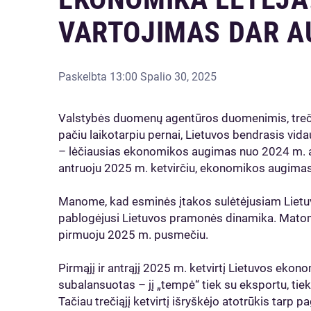
VARTOJIMAS DAR A
Paskelbta
13:00 Spalio 30, 2025
Valstybės duomenų agentūros duomenimis, trečiąj
pačiu laikotarpiu pernai, Lietuvos bendrasis vid
– lėčiausias ekonomikos augimas nuo 2024 m. ant
antruoju 2025 m. ketvirčiu, ekonomikos augimas 
Manome, kad esminės įtakos sulėtėjusiam Liet
pablogėjusi Lietuvos pramonės dinamika. Matom
pirmuoju 2025 m. pusmečiu.
Pirmąjį ir antrąjį 2025 m. ketvirtį Lietuvos eko
subalansuotas – jį „tempė“ tiek su eksportu, tiek 
Tačiau trečiąjį ketvirtį išryškėjo atotrūkis tarp