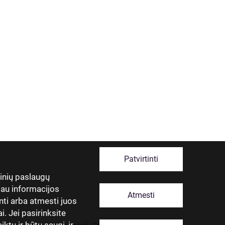
Patvirtinti
tinių paslaugų
giau informacijos
Atmesti
nti arba atmesti juos
. Jei pasirinksite