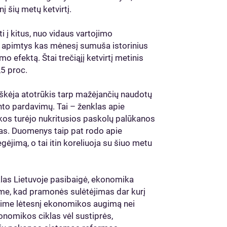
 šių metų ketvirtį.
į kitus, nuo vidaus vartojimo
 apimtys kas mėnesį sumuša istorinius
 efektą. Štai trečiąjį ketvirtį metinis
5 proc.
kėja atotrūkis tarp mažėjančių naudotų
to pardavimų. Tai – ženklas apie
takos turėjo nukritusios paskolų palūkanos
mas. Duomenys taip pat rodo apie
jimą, o tai itin koreliuoja su šiuo metu
las Lietuvoje pasibaigė, ekonomika
ome, kad pramonės sulėtėjimas dar kurį
matysime lėtesnį ekonomikos augimą nei
konomikos ciklas vėl sustiprės,