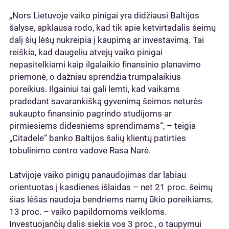
„Nors Lietuvoje vaiko pinigai yra didžiausi Baltijos
šalyse, apklausa rodo, kad tik apie ketvirtadalis šeimų
dalį šių lėšų nukreipia į kaupimą ar investavimą. Tai
reiškia, kad daugeliu atvejų vaiko pinigai
nepasitelkiami kaip ilgalaikio finansinio planavimo
priemonė, o dažniau sprendžia trumpalaikius
poreikius. Ilgainiui tai gali lemti, kad vaikams
pradedant savarankišką gyvenimą šeimos neturės
sukaupto finansinio pagrindo studijoms ar
pirmiesiems didesniems sprendimams“, – teigia
„Citadele“ banko Baltijos šalių klientų patirties
tobulinimo centro vadovė Rasa Narė.
Latvijoje vaiko pinigų panaudojimas dar labiau
orientuotas į kasdienes išlaidas – net 21 proc. šeimų
šias lėšas naudoja bendriems namų ūkio poreikiams,
13 proc. – vaiko papildomoms veikloms.
Investuojančių dalis siekia vos 3 proc., o taupymui