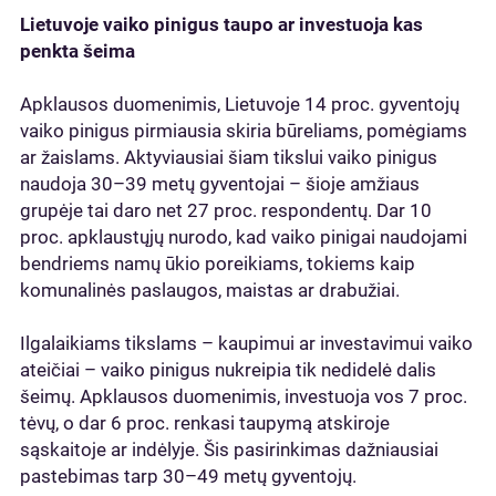
Lietuvoje vaiko pinigus taupo ar investuoja kas
penkta šeima
Apklausos duomenimis, Lietuvoje 14 proc. gyventojų
vaiko pinigus pirmiausia skiria būreliams, pomėgiams
ar žaislams. Aktyviausiai šiam tikslui vaiko pinigus
naudoja 30–39 metų gyventojai – šioje amžiaus
grupėje tai daro net 27 proc. respondentų. Dar 10
proc. apklaustųjų nurodo, kad vaiko pinigai naudojami
bendriems namų ūkio poreikiams, tokiems kaip
komunalinės paslaugos, maistas ar drabužiai.
Ilgalaikiams tikslams – kaupimui ar investavimui vaiko
ateičiai – vaiko pinigus nukreipia tik nedidelė dalis
šeimų. Apklausos duomenimis, investuoja vos 7 proc.
tėvų, o dar 6 proc. renkasi taupymą atskiroje
sąskaitoje ar indėlyje. Šis pasirinkimas dažniausiai
pastebimas tarp 30–49 metų gyventojų.