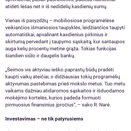
atidėti lėšas net ir iš nedidelių kasdienių sumų.
Vienas iš pavyzdžių – mobiliosiose programėlėse
veikiančios išmaniosios taupyklės, leidžiančios taupyti
automatiškai, apvalinant kasdienius pirkinius ir
skirtumą pervedant į taupymo sąskaitą, kur santaupos
auga kelių procentų metine grąža. Tokias funkcijas
šiandien siūlo ir daugelis bankų.
„Šeimos vis aktyviau ieško paprastų būdų pradėti
kaupti vaikų ateičiai, o didžiausias tokių programėlių
aktyvumas pastebimas prieš mokslo metus. Tuo metu
vaikams dažniau atidaromos sąskaitos ir išduodamos
mokėjimo kortelės, kurios padeda formuoti
pirmuosius finansinius įpročius“, – sako R. Narė.
Investavimas – ne tik patyrusiems