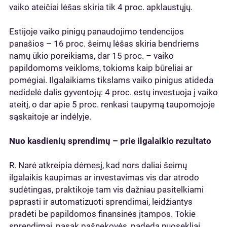
vaiko ateičiai lėšas skiria tik 4 proc. apklaustųjų.
Estijoje vaiko pinigų panaudojimo tendencijos
panašios – 16 proc. šeimų lėšas skiria bendriems
namų ūkio poreikiams, dar 15 proc. – vaiko
papildomoms veikloms, tokioms kaip būreliai ar
pomėgiai. Ilgalaikiams tikslams vaiko pinigus atideda
nedidelė dalis gyventojų: 4 proc. estų investuoja į vaiko
ateitį, o dar apie 5 proc. renkasi taupymą taupomojoje
sąskaitoje ar indėlyje.
Nuo kasdienių sprendimų – prie ilgalaikio rezultato
R. Narė atkreipia dėmesį, kad nors daliai šeimų
ilgalaikis kaupimas ar investavimas vis dar atrodo
sudėtingas, praktikoje tam vis dažniau pasitelkiami
paprasti ir automatizuoti sprendimai, leidžiantys
pradėti be papildomos finansinės įtampos. Tokie
sprendimai, pasak pašnekovės, padeda nuosekliai