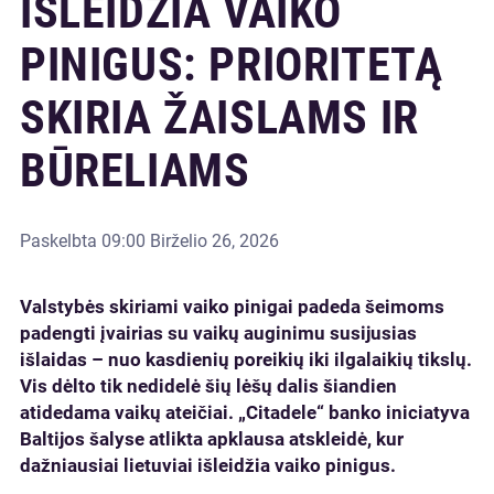
IŠLEIDŽIA VAIKO
PINIGUS: PRIORITETĄ
SKIRIA ŽAISLAMS IR
BŪRELIAMS
Paskelbta
09:00 Birželio 26, 2026
Valstybės skiriami vaiko pinigai padeda šeimoms
padengti įvairias su vaikų auginimu susijusias
išlaidas – nuo kasdienių poreikių iki ilgalaikių tikslų.
Vis dėlto tik nedidelė šių lėšų dalis šiandien
atidedama vaikų ateičiai. „Citadele“ banko iniciatyva
Baltijos šalyse atlikta apklausa atskleidė, kur
dažniausiai lietuviai išleidžia vaiko pinigus.