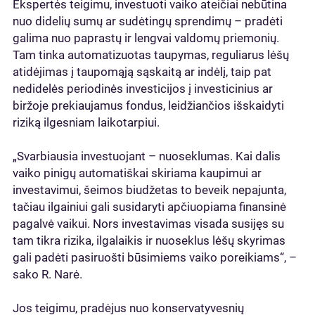
Ekspertės teigimu, investuoti vaiko ateičiai nebūtina
nuo didelių sumų ar sudėtingų sprendimų – pradėti
galima nuo paprastų ir lengvai valdomų priemonių.
Tam tinka automatizuotas taupymas, reguliarus lėšų
atidėjimas į taupomąją sąskaitą ar indėlį, taip pat
nedidelės periodinės investicijos į investicinius ar
biržoje prekiaujamus fondus, leidžiančios išskaidyti
riziką ilgesniam laikotarpiui.
„Svarbiausia investuojant – nuoseklumas. Kai dalis
vaiko pinigų automatiškai skiriama kaupimui ar
investavimui, šeimos biudžetas to beveik nepajunta,
tačiau ilgainiui gali susidaryti apčiuopiama finansinė
pagalvė vaikui. Nors investavimas visada susijęs su
tam tikra rizika, ilgalaikis ir nuoseklus lėšų skyrimas
gali padėti pasiruošti būsimiems vaiko poreikiams“, –
sako R. Narė.
Jos teigimu, pradėjus nuo konservatyvesnių