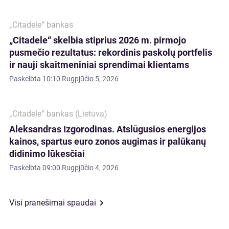
„Citadele“ bankas
„Citadele“ skelbia stiprius 2026 m. pirmojo
pusmečio rezultatus: rekordinis paskolų portfelis
ir nauji skaitmeniniai sprendimai klientams
Paskelbta
10:10 Rugpjūčio 5, 2026
„Citadele“ bankas (Lietuva)
Aleksandras Izgorodinas. Atslūgusios energijos
kainos, spartus euro zonos augimas ir palūkanų
didinimo lūkesčiai
Paskelbta
09:00 Rugpjūčio 4, 2026
Visi pranešimai spaudai