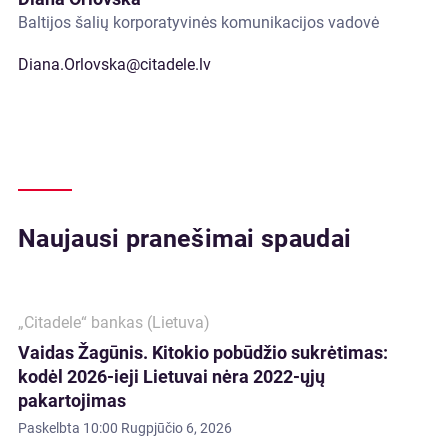
Baltijos šalių korporatyvinės komunikacijos vadovė
Diana.Orlovska@citadele.lv
Naujausi pranešimai spaudai
„Citadele“ bankas (Lietuva)
Vaidas Žagūnis. Kitokio pobūdžio sukrėtimas:
kodėl 2026-ieji Lietuvai nėra 2022-ųjų
pakartojimas
Paskelbta
10:00 Rugpjūčio 6, 2026