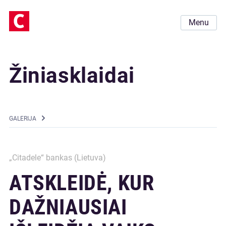
Menu
Žiniasklaidai
GALERIJA
„Citadele“ bankas (Lietuva)
ATSKLEIDĖ, KUR
DAŽNIAUSIAI