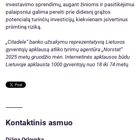
investavimo sprendimų, augant žinioms ir pasitikėjimui
palaipsniui galima pereiti prie didesnį grąžos
potencialą turinčių investicijų, kiekvienam įsivertinus
priimtiną riziką.
„Citadele“ banko užsakymu reprezentatyvią Lietuvos
gyventojų apklausą atliko tyrimų agentūra „Norstat“
202
5
metų gruodž
io
mėn. Internetinės apklausos būdu
Lietuvoje apklausta 1000 gyventojų nuo 18 iki 74 metų.
Kontaktinis asmuo
Diāna Orlovska