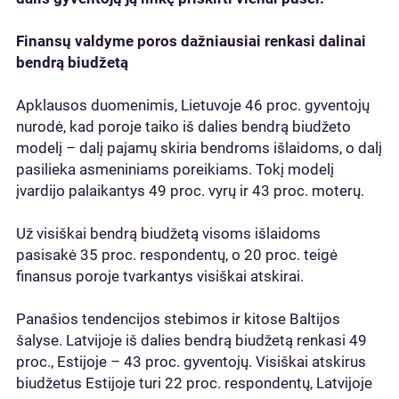
Finansų valdyme poros dažniausiai renkasi dalinai
bendrą biudžetą
Apklausos duomenimis, Lietuvoje 46 proc. gyventojų
nurodė, kad poroje taiko iš dalies bendrą biudžeto
modelį – dalį pajamų skiria bendroms išlaidoms, o dalį
pasilieka asmeniniams poreikiams. Tokį modelį
įvardijo palaikantys 49 proc. vyrų ir 43 proc. moterų.
Už visiškai bendrą biudžetą visoms išlaidoms
pasisakė 35 proc. respondentų, o 20 proc. teigė
finansus poroje tvarkantys visiškai atskirai.
Panašios tendencijos stebimos ir kitose Baltijos
šalyse. Latvijoje iš dalies bendrą biudžetą renkasi 49
proc., Estijoje – 43 proc. gyventojų. Visiškai atskirus
biudžetus Estijoje turi 22 proc. respondentų, Latvijoje