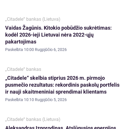
„Citadele“ bankas (Lietuva)
Vaidas Žagūnis. Kitokio pobūdžio sukrėtimas:
kodėl 2026-ieji Lietuvai nėra 2022-ųjų
pakartojimas
Paskelbta
10:00 Rugpjūčio 6, 2026
„Citadele“ bankas
„Citadele“ skelbia stiprius 2026 m. pirmojo
pusmečio rezultatus: rekordinis paskolų portfelis
ir nauji skaitmeniniai sprendimai klientams
Paskelbta
10:10 Rugpjūčio 5, 2026
„Citadele“ bankas (Lietuva)
Aleksandras Izgorodinas. Atslūgusios energijos