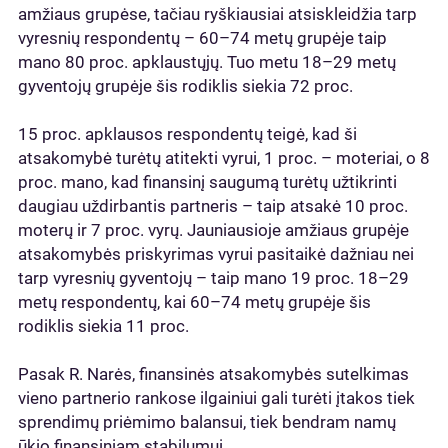
amžiaus grupėse, tačiau ryškiausiai atsiskleidžia tarp
vyresnių respondentų – 60–74 metų grupėje taip
mano 80 proc. apklaustųjų. Tuo metu 18–29 metų
gyventojų grupėje šis rodiklis siekia 72 proc.
15 proc. apklausos respondentų teigė, kad ši
atsakomybė turėtų atitekti vyrui, 1 proc. – moteriai, o 8
proc. mano, kad finansinį saugumą turėtų užtikrinti
daugiau uždirbantis partneris – taip atsakė 10 proc.
moterų ir 7 proc. vyrų. Jauniausioje amžiaus grupėje
atsakomybės priskyrimas vyrui pasitaikė dažniau nei
tarp vyresnių gyventojų – taip mano 19 proc. 18–29
metų respondentų, kai 60–74 metų grupėje šis
rodiklis siekia 11 proc.
Pasak R. Narės, finansinės atsakomybės sutelkimas
vieno partnerio rankose ilgainiui gali turėti įtakos tiek
sprendimų priėmimo balansui, tiek bendram namų
ūkio finansiniam stabilumui.