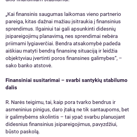
„Kai finansinis saugumas laikomas vieno partnerio
pareiga, kitas dažnai mažiau įsitraukia į finansinius
sprendimus. Ilgainiui tai gali apsunkinti didesnių
įsipareigojimų planavimą, nes sprendimai nebėra
priimami lygiaverčiai. Bendra atsakomybė padeda
aiškiau matyti bendrą finansinę situaciją ir leidžia
objektyviau įvertinti poros finansines galimybes“, –
sako banko atstovė.
Finansiniai susitarimai – svarbi santykių stabilumo
dalis
R. Narės teigimu, tai, kaip pora tvarko bendrus ir
asmeninius pinigus, daro įtaką ne tik santaupoms, bet
ir galimybėms skolintis – tai ypač svarbu planuojant
didesnius finansinius įsipareigojimus, pavyzdžiui,
būsto paskolą.