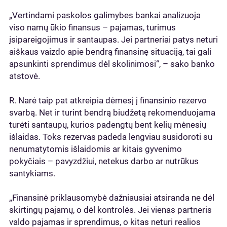
„Vertindami paskolos galimybes bankai analizuoja
viso namų ūkio finansus – pajamas, turimus
įsipareigojimus ir santaupas. Jei partneriai patys neturi
aiškaus vaizdo apie bendrą finansinę situaciją, tai gali
apsunkinti sprendimus dėl skolinimosi“, – sako banko
atstovė.
R. Narė taip pat atkreipia dėmesį į finansinio rezervo
svarbą. Net ir turint bendrą biudžetą rekomenduojama
turėti santaupų, kurios padengtų bent kelių mėnesių
išlaidas. Toks rezervas padeda lengviau susidoroti su
nenumatytomis išlaidomis ar kitais gyvenimo
pokyčiais – pavyzdžiui, netekus darbo ar nutrūkus
santykiams.
„Finansinė priklausomybė dažniausiai atsiranda ne dėl
skirtingų pajamų, o dėl kontrolės. Jei vienas partneris
valdo pajamas ir sprendimus, o kitas neturi realios