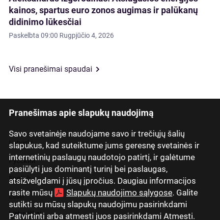
kainos, spartus euro zonos augimas ir palūkanų
didinimo lūkesčiai
Paskelbta
09:00 Rugpjūčio 4, 2026
Visi pranešimai spaudai
Pranešimas apie slapukų naudojimą
Savo svetainėje naudojame savo ir trečiųjų šalių
Latviski
slapukus, kad suteiktume jums geresnę svetainės ir
internetinių paslaugų naudotojo patirtį, ir galėtume
Русский
pasiūlyti jus dominantį turinį bei paslaugas,
English
atsižvelgdami į jūsų įpročius. Daugiau informacijos
rasite mūsų
Slapukų naudojimo sąlygose
. Galite
Eesti
sutikti su mūsų slapukų naudojimu pasirinkdami
Lietuviškai
Patvirtinti arba atmesti juos pasirinkdami Atmesti.