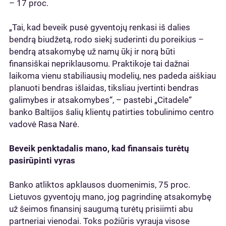
– 17 proc.
„Tai, kad beveik pusė gyventojų renkasi iš dalies
bendrą biudžetą, rodo siekį suderinti du poreikius –
bendrą atsakomybę už namų ūkį ir norą būti
finansiškai nepriklausomu. Praktikoje tai dažnai
laikoma vienu stabiliausių modelių, nes padeda aiškiau
planuoti bendras išlaidas, tiksliau įvertinti bendras
galimybes ir atsakomybes“, – pastebi „Citadele“
banko Baltijos šalių klientų patirties tobulinimo centro
vadovė Rasa Narė.
Beveik penktadalis mano, kad finansais turėtų
pasirūpinti vyras
Banko atliktos apklausos duomenimis, 75 proc.
Lietuvos gyventojų mano, jog pagrindinę atsakomybę
už šeimos finansinį saugumą turėtų prisiimti abu
partneriai vienodai. Toks požiūris vyrauja visose