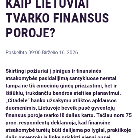
KAIP LIETUVIAI
TVARKO FINANSUS
POROJE?
Paskelbta
09:00 Birželio 16, 2026
Skirtingi požiūriai į pinigus ir finansinės
atsakomybės pasidalijimą santykiuose neretai
tampa ne tik emocinių ginčų priežastimi, bet ir
iššūkiu, trukdančiu bendros ateities planavimui.
„Citadele“ banko užsakymu atliktos apklausos
duomenimis, Lietuvoje beveik pusė gyventojų
finansus poroje tvarko iš dalies kartu. Tačiau nors 75
proc. respondentų deklaruoja, kad finansinė
atsakomybė turėtų būti dalijama po lygiai, praktikoje
dalis gyventojų ją linkę priskirti vienai pusei.