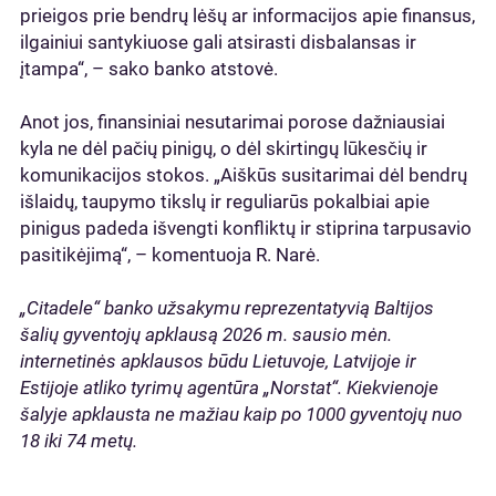
prieigos prie bendrų lėšų ar informacijos apie finansus,
ilgainiui santykiuose gali atsirasti disbalansas ir
įtampa“, – sako banko atstovė.
Anot jos, finansiniai nesutarimai porose dažniausiai
kyla ne dėl pačių pinigų, o dėl skirtingų lūkesčių ir
komunikacijos stokos. „Aiškūs susitarimai dėl bendrų
išlaidų, taupymo tikslų ir reguliarūs pokalbiai apie
pinigus padeda išvengti konfliktų ir stiprina tarpusavio
pasitikėjimą“, – komentuoja R. Narė.
„Citadele“ banko užsakymu reprezentatyvią Baltijos
šalių gyventojų apklausą 2026 m. sausio mėn.
internetinės apklausos būdu Lietuvoje, Latvijoje ir
Estijoje atliko tyrimų agentūra „Norstat“. Kiekvienoje
šalyje apklausta ne mažiau kaip po 1000 gyventojų nuo
18 iki 74 metų.